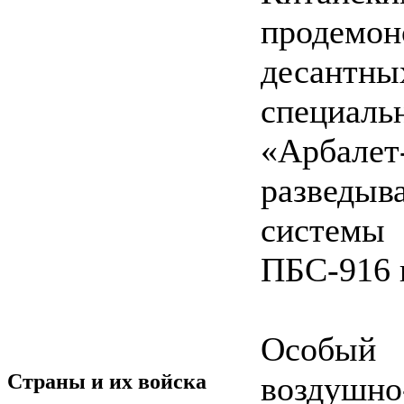
продемо
десант
специа
«Арбалет
разведыв
систем
ПБС-916
Особый
воздушн
Страны и их войска