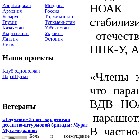
НОАК 
Азербайджан
Молдова
Армения
Россия
Беларусь
Таджикистан
стабил
Грузия
Туркменистан
Казахстан
Узбекистан
отечеств
Кыргызстан
Украина
Латвия
Эстония
Литва
ППК-У, А
Наши проекты
Клуб однополчан
«Члены к
ПараШутки
что пара
ВДВ НОА
Ветераны
парашютн
«Таджики» 35-ой гвардейской
десантно-штурмовой бригады: Мурат
В частно
Мухамеджанов
Боль и возмущение