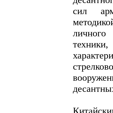
сил ар
методико
личного
техник
характе
стрелко
вооруже
десантны
Китайс