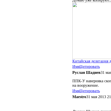
Думаю уже копируют..
Китайская делегация д
Имя
Цитировать
Руслан Шадиев
31 ма
ППК-У наверняка скопи
на вооружение.
Имя
Цитировать
Maestro
31 мая 2013 21