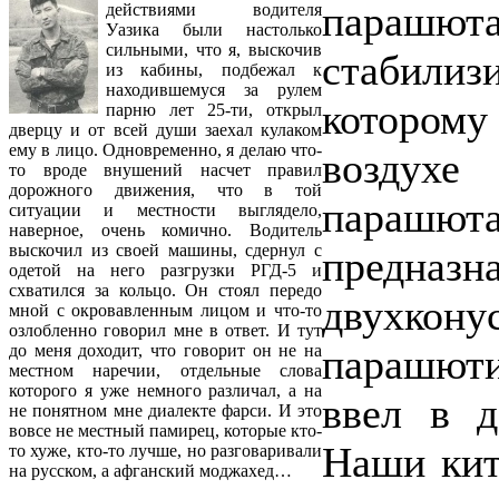
парашю
действиями водителя
Уазика были настолько
сильными, что я, выскочив
стабилиз
из кабины, подбежал к
находившемуся за рулем
которому
парню лет 25-ти, открыл
дверцу и от всей души заехал кулаком
ему в лицо. Одновременно, я делаю что-
воздухе
то вроде внушений насчет правил
дорожного движения, что в той
парашют
ситуации и местности выглядело,
наверное, очень комично. Водитель
выскочил из своей машины, сдернул с
предна
одетой на него разгрузки РГД-5 и
схватился за кольцо. Он стоял передо
двухкону
мной с окровавленным лицом и что-то
озлобленно говорил мне в ответ. И тут
парашюти
до меня доходит, что говорит он не на
местном наречии, отдельные слова
которого я уже немного различал, а на
ввел в д
не понятном мне диалекте фарси. И это
вовсе не местный памирец, которые кто-
Наши кит
то хуже, кто-то лучше, но разговаривали
на русском, а афганский моджахед…