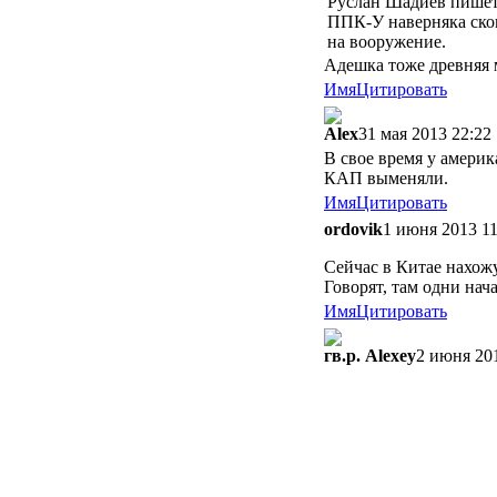
Руслан Шадиев пишет
ППК-У наверняка скоп
на вооружение.
Адешка тоже древняя
Имя
Цитировать
Alex
31 мая 2013 22:22
В свое время у амери
КАП выменяли.
Имя
Цитировать
ordovik
1 июня 2013 11
Сейчас в Китае нахожу
Говорят, там одни нача
Имя
Цитировать
гв.р. Alexey
2 июня 20