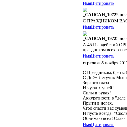
Имя
Цитировать
_САПСАН_1972
5 ноя
С ПРАЗДНИКОМ ВАС В
Имя
Цитировать
_САПСАН_1972
5 ноя
А 45 Гвардейский ОРП
праздником всех разв
Имя
Цитировать
стрелокъ
5 ноября 201
С Праздником, братья!
С Днём Летучих Мыш
Зоркого глаза
И чутких ушей!
Силы в руках!
Аккуратности в "деле"
Прыти в ногах,
Чтоб спасти вас суме
И пусть всегда- "Скол
Обнимаю всех! Слава 
Имя
Цитировать