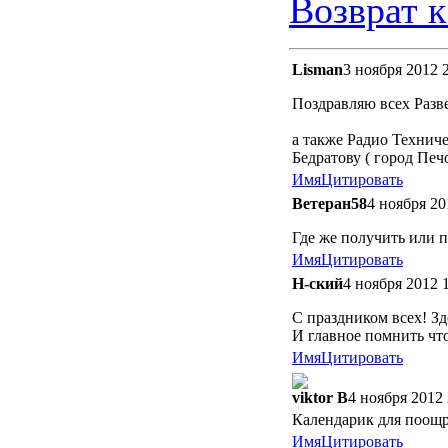
Возврат к
Lisman
3 ноября 2012 
Поздравляю всех Р
а также Радио Технич
Бедратову ( город Печо
Имя
Цитировать
Ветеран58
4 ноября 20
Где же получить или п
Имя
Цитировать
Н-ский
4 ноября 2012 
С праздником всех! Зд
И главное помнить что 
Имя
Цитировать
viktor B
4 ноября 2012 
Календарик для поощр
Имя
Цитировать