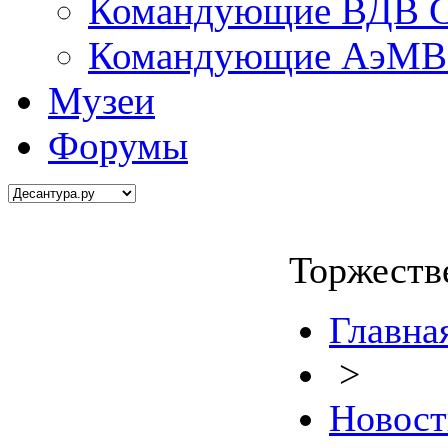
Командующие ВДВ С
Командующие АэМВ 
Музеи
Форумы
Торжеств
Главна
>
Новост