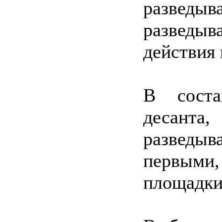
разведыв
разведыв
действия 
В соста
десанта
разведы
первыми
площадки