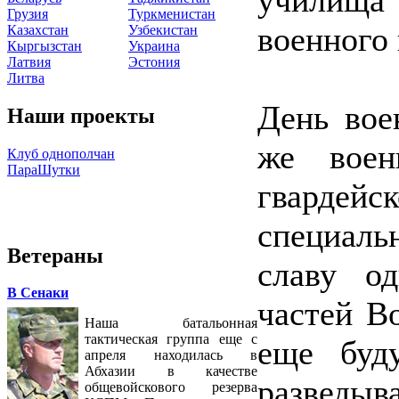
Грузия
Туркменистан
военного
Казахстан
Узбекистан
Кыргызстан
Украина
Латвия
Эстония
Литва
День вое
Наши проекты
же воен
Клуб однополчан
ПараШутки
гварде
специал
Ветераны
славу о
В Сенаки
частей В
Наша батальонная
тактическая группа еще с
еще буд
апреля находилась в
Абхазии в качестве
разведыв
общевойскового резерва