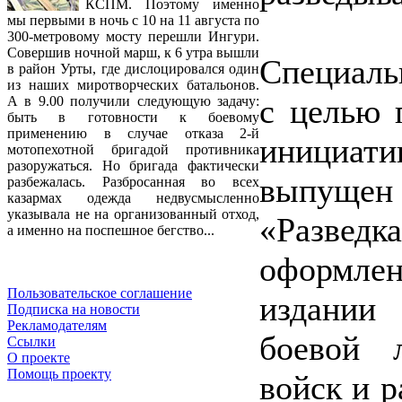
КСПМ. Поэтому именно
мы первыми в ночь с 10 на 11 августа по
300-метровому мосту перешли Ингури.
Совершив ночной марш, к 6 утра вышли
Специаль
в район Урты, где дислоцировался один
из наших миротворческих батальонов.
с целью 
А в 9.00 получили следующую задачу:
быть в готовности к боевому
применению в случае отказа 2-й
инициат
мотопехотной бригадой противника
разоружаться. Но бригада фактически
выпущен 
разбежалась. Разбросанная во всех
казармах одежда недвусмысленно
указывала не на организованный отход,
«Разве
а именно на поспешное бегство...
оформле
Пользовательское соглашение
издании
Подписка на новости
Рекламодателям
боевой 
Ссылки
О проекте
Помощь проекту
войск и 