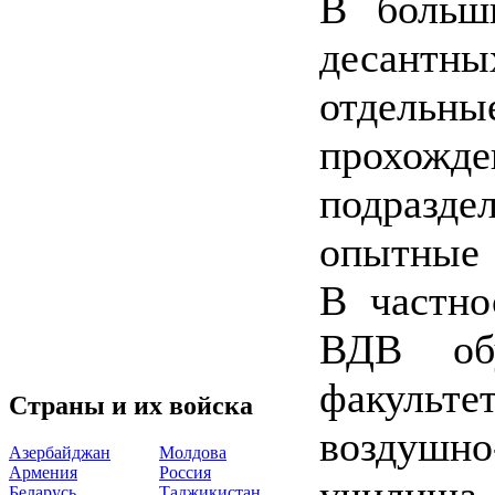
В больш
десантн
отдельны
прохож
подразд
опытные 
В частно
ВДВ обу
факуль
Страны и их войска
воздуш
Азербайджан
Молдова
Армения
Россия
училища
Беларусь
Таджикистан