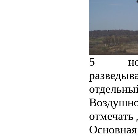
5 ноя
разведы
отдельны
Воздуш
отмечать 
Основ