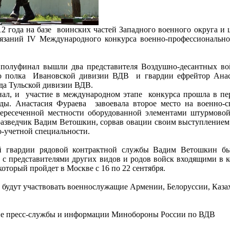
012 года на базе воинских частей Западного военного округа
тязаний IV Международного конкурса военно-профессиональн
полуфинал вышли два представителя Воздушно-десантных во
о полка Ивановской дивизии ВДВ и гвардии ефрейтор Анаст
яда Тульской дивизии ВДВ.
нал, и участие в международном этапе конкурса прошла в пер
ады. Анастасия Фураева завоевала второе место на военно-с
пересеченной местности оборудованной элементами штурмово
разведчик Вадим Ветошкин, сорвав овации своим выступлением н
о-учетной специальности.
ий гвардии рядовой контрактной службы Вадим Ветошкин 
 с представителями других видов и родов войск входящими в 
который пройдет в Москве с 16 по 22 сентября.
 будут участвовать военнослужащие Армении, Белоруссии, Каза
е пресс-службы и информации Минобороны России по ВДВ