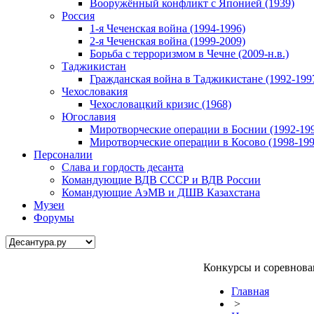
Вооружённый конфликт с Японией (1939)
Россия
1-я Чеченская война (1994-1996)
2-я Чеченская война (1999-2009)
Борьба с терроризмом в Чечне (2009-н.в.)
Таджикистан
Гражданская война в Таджикистане (1992-199
Чехословакия
Чехословацкий кризис (1968)
Югославия
Миротворческие операции в Боснии (1992-19
Миротворческие операции в Косово (1998-199
Персоналии
Слава и гордость десанта
Командующие ВДВ СССР и ВДВ России
Командующие АэМВ и ДШВ Казахстана
Музеи
Форумы
Конкурсы и соревнова
Главная
>