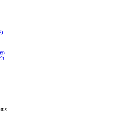
7)
95)
9)
ния