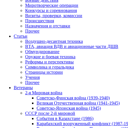
Боевые действия
Миротворческие операции
Конкурсы и соревнования
Визиты, проверки, комиссии
Происшествия
Назначения и отставки
Прочее
Статьи
Воздушно-десантная техника
ВТА, авиация ВДВ и авиационные части ДШВ
Обмундирование
Оружие и боевая техника
Реформы и перспективы
Символика и геральдика
Страницы истории
Учения
Прочее
Ветераны
2-я Мировая война
Советско-Финская война (1939-1940)
Великая Отечественная война (1941-1945)
Советско-Японская война (1945)
СССР после 2-й мировой
События в Казахстане (1986)
Карабахский вооруженный конфликт (1987-19