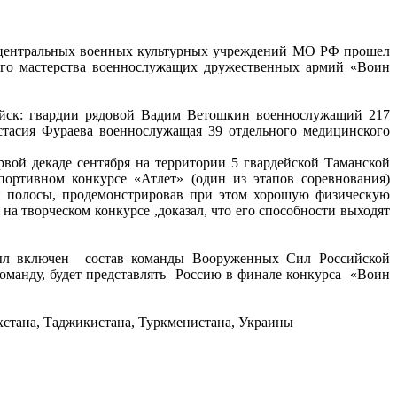
 и центральных военных культурных учреждений МО РФ прошел
ого мастерства военнослужащих дружественных армий «Воин
йск: гвардии рядовой Вадим Ветошкин военнослужащий 217
асия Фураева военнослужащая 39 отдельного медицинского
вой декаде сентября на территории 5 гвардейской Таманской
портивном конкурсе «Атлет» (один из этапов соревнования)
й полосы, продемонстрировав при этом хорошую физическую
а творческом конкурсе ,доказал, что его способности выходят
был включен состав команды Вооруженных Сил Российской
команду, будет представлять Россию в финале конкурса «Воин
хстана, Таджикистана, Туркменистана, Украины