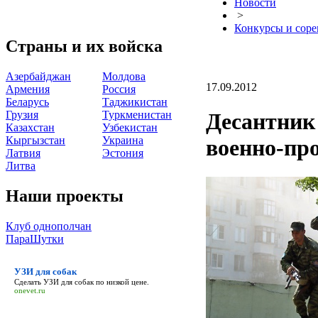
Новости
>
Конкурсы и сор
Страны и их войска
Азербайджан
Молдова
17.09.2012
Армения
Россия
Беларусь
Таджикистан
Грузия
Туркменистан
Десантник
Казахстан
Узбекистан
Кыргызстан
Украина
военно-пр
Латвия
Эстония
Литва
Наши проекты
Клуб однополчан
ПараШутки
УЗИ для собак
Сделать
УЗИ для собак
по низкой цене.
onevet.ru