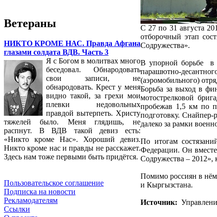
Ветераны
С 27 по 31 августа 2
отборочный этап сос
НИКТО КРОМЕ НАС. Правда Афгана
Содружества».
глазами солдата ВДВ. Часть 3
Я с Богом в молитвах много
В упорной борьбе в 
беседовал. Обнародовать
парашютно-десантног
свои записи, не
(аэромобильного) отр
обнародовать. Крест у меня
Борьба за выход в фи
видно такой, за грехи мои
мотострелковой бриг
плевки недовольных
пробежав 1,5 км по 
правдой вытерпеть. Христу
подготовку. Снайпер-
тяжелей было. Меня глядишь, не
далеко за рамки военн
распнут. В ВДВ такой девиз есть:
«Никто кроме Нас». Хороший девиз.
По итогам состязан
Никто кроме нас и правды не расскажет.
Федерации. Он вместе
Здесь нам тоже первыми быть придётся.
Содружества – 2012», 
Помимо россиян в нём
Пользовательское соглашение
и Кыргызстана.
Подписка на новости
Рекламодателям
Источник:
Управлени
Ссылки