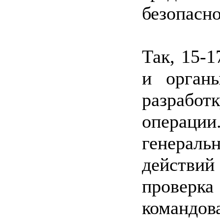
безопасно
Так, 15-1
и орган
разработ
операции.
генераль
действий 
провер
командо