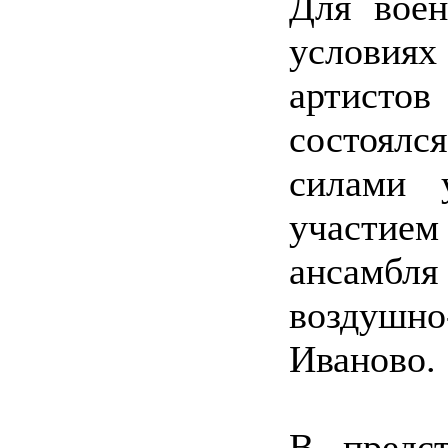
Для вое
условия
артистов
состоял
силами 
участием
ансамбл
воздушн
Иваново.
В предс