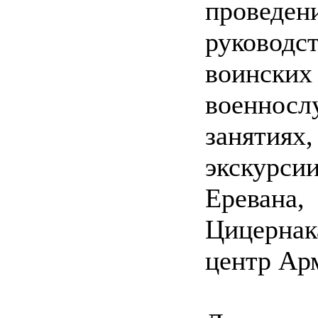
проведен
руководс
воинских
военносл
занятиях
экскурси
Ереван
Цицернак
центр Ар