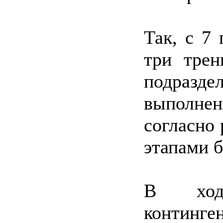
Так, с 7
три трен
подразде
выполн
согласно 
этапами б
В ходе
континге