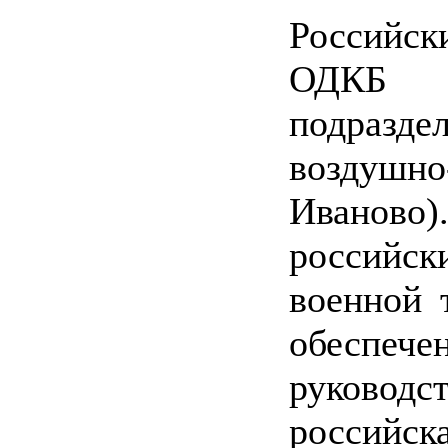
Российск
ОДКБ в
подраз
воздуш
Иваново)
российск
военной 
обеспече
руководс
российска