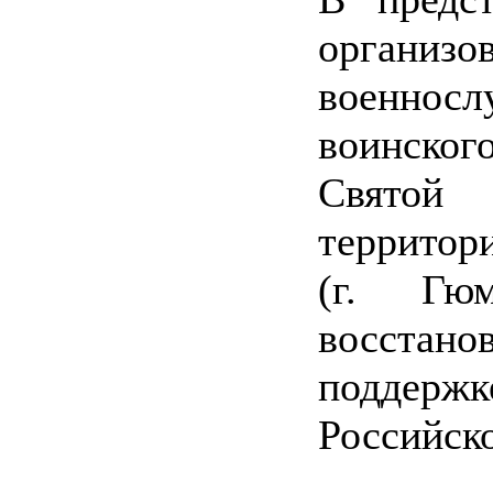
орган
военно
воинског
Святой
территор
(г. Гюм
восстан
поддер
Российск