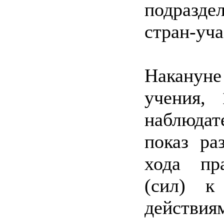
подразде
стран-уч
Накануне
учения,
наблюда
показ ра
хода пр
(сил) к
действ