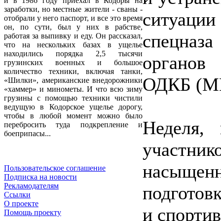
и в 1986 году приехал в Кодоры на
заработки, но местные жители - сваны -
ситуаци
отобрали у него паспорт, и все это время
он, по сути, был у них в рабстве,
спецназ
работая за выпивку и еду. Он рассказал,
что на нескольких базах в ущелье
находились порядка 2,5 тысячи
органов 
грузинских военных и большое
количество техники, включая танки,
ОДКБ (МВ
«Шилки», американские внедорожники
«хаммер» и минометы. И что всю зиму
грузины с помощью техники чистили
ведущую в Кодорское ущелье дорогу,
чтобы в любой момент можно было
Неделя,
перебросить туда подкрепление и
боеприпасы...
участнико
насыщенн
Пользовательское соглашение
Подписка на новости
Рекламодателям
подготов
Ссылки
О проекте
и спорти
Помощь проекту