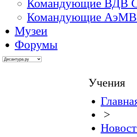
Командующие ВДВ С
Командующие АэМВ 
Музеи
Форумы
Учения
Главна
>
Новост