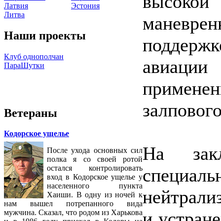
высок
Латвия
Эстония
Литва
маневр
Наши проекты
поддерж
Клуб однополчан
авиаци
ПараШутки
примен
залпового
Ветераны
Кодорское ущелье
На зак
После ухода основных сил
полка я со своей ротой
остался контролировать
специ
вход в Кодорское ущелье у
населенного пункта
нейтрали
Хаиши. В одну из ночей к
нам вышел потрепанного вида
и устран
мужчина. Сказал, что родом из Харькова