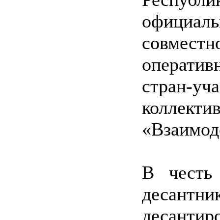
официа
совместн
операти
стран-уч
коллект
«Взаимод
В честь
десантн
десантир