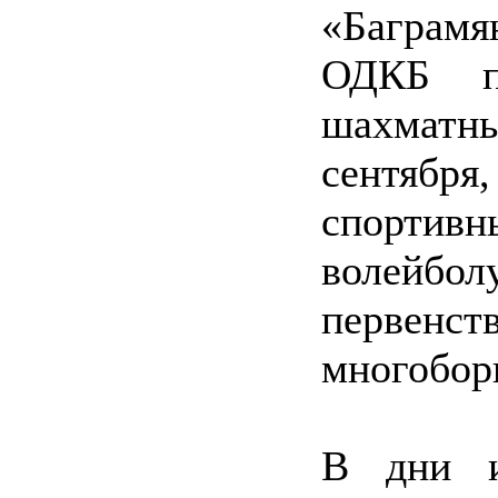
«Баграм
ОДКБ п
шахматны
сентябр
спорти
волейбо
первенст
многобор
В дни и