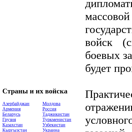
диплома
массово
государс
войск (
боевых з
будет про
Страны и их войска
Практиче
отражени
Азербайджан
Молдова
Армения
Россия
Беларусь
Таджикистан
условног
Грузия
Туркменистан
Казахстан
Узбекистан
Кыргызстан
Украина