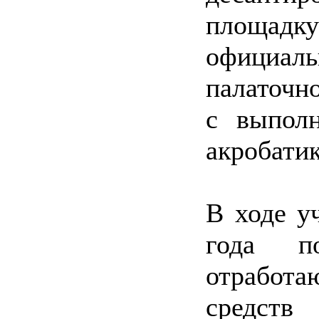
площадку
официал
палаточн
с выпол
акробатик
В ходе у
года п
отработа
средст