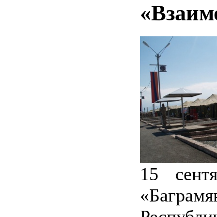
«Взаим
15 сент
«Баграм
Респуб