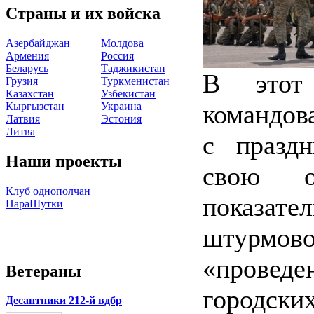
Страны и их войска
Азербайджан
Молдова
Армения
Россия
Беларусь
Таджикистан
В этот
Грузия
Туркменистан
Казахстан
Узбекистан
командов
Кыргызстан
Украина
Латвия
Эстония
Литва
с праздн
Наши проекты
свою оч
Клуб однополчан
показате
ПараШутки
штурмово
«прове
Ветераны
городс
Десантники 212-й вдбр