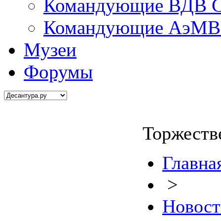
Командующие ВДВ С
Командующие АэМВ 
Музеи
Форумы
Торжеств
Главна
>
Новост