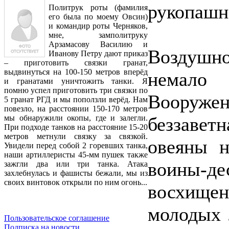
рукопашно
Политрук роты (фамилия
его была по моему Овсин)
и командир роты Черняков,
мне, замполитруку
Арзамасову Василию и
Воздушн
Иванову Петру дают приказ
– приготовить связки гранат,
выдвинуться на 100-150 метров вперёд
немало
и гранатами уничтожить танки. Я
помню успел приготовить три связки по
Вооружен
5 гранат РГД и мы поползли верёд. Нам
повезло, на расстоянии 150-170 метров
беззавет
мы обнаружили окопы, где и залегли.
При подходе танков на расстояние 15-20
метров метнули связку за связкой.
овеяны н
Увидели перед собой 2 горевших танка,
наши артиллеристы 45-мм пушек также
воины-де
зажгли два или три танка. Атака
захлебнулась и фашисты бежали, мы из
своих винтовок открыли по ним огонь...
восхищен
молодых 
Пользовательское соглашение
Подписка на новости