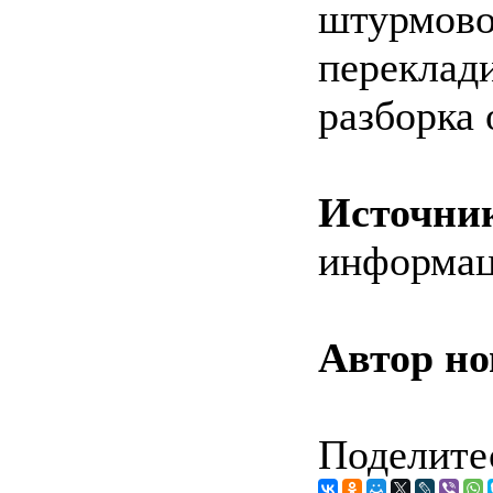
штурмов
переклад
разборка 
Источни
информац
Автор но
Поделитес