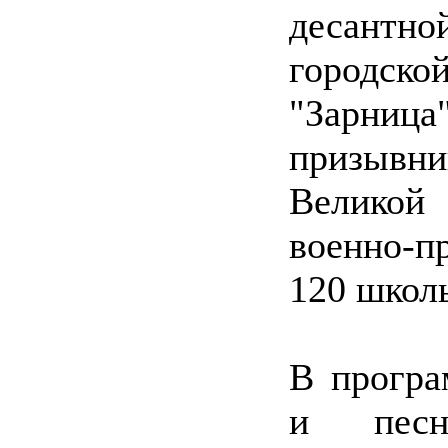
десантн
городск
"Зарни
призывни
Великой
военно-п
120 школь
В програ
и песн