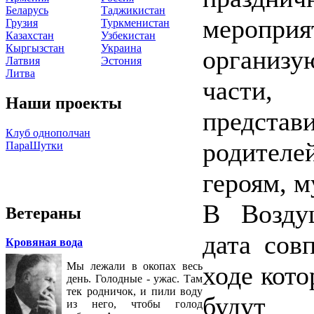
Беларусь
Таджикистан
меропр
Грузия
Туркменистан
Казахстан
Узбекистан
Кыргызстан
Украина
организ
Латвия
Эстония
Литва
части,
Наши проекты
представ
Клуб однополчан
родителе
ПараШутки
героям, м
В Возду
Ветераны
дата сов
Кровяная вода
Мы лежали в окопах весь
ходе кото
день. Голодные - ужас. Там
тек родничок, и пили воду
будут 
из него, чтобы голод