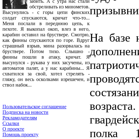
забить. А с утра нас стали
призывни
обстреливать из минометов.
Высунулись - с горы цепи финских
солдат спускаются, кричат что-то...
Меня послали в переднюю цепь, к
пехоте. Я выкопал окоп, влез в него,
На базе 
карабин оставил на бруствере. Смотрю,
как финны спускаются по горе. Вдруг
страшный взрыв, мина разорвалась на
допол
бруствере. Потом тихо. Слышно -
финны пошли в атаку, кричат. Я
патрио
высунулся - рукава у них засучены, из
автоматов палят, а у нас карабины... Я
схватился за свой, хотел стрелять -
провод
гляжу, он весь осколками изрешечен, и
ствол набок...
состязан
возраста.
Пользовательское соглашение
Подписка на новости
гвардей
Рекламодателям
Ссылки
О проекте
полка 1
Помощь проекту