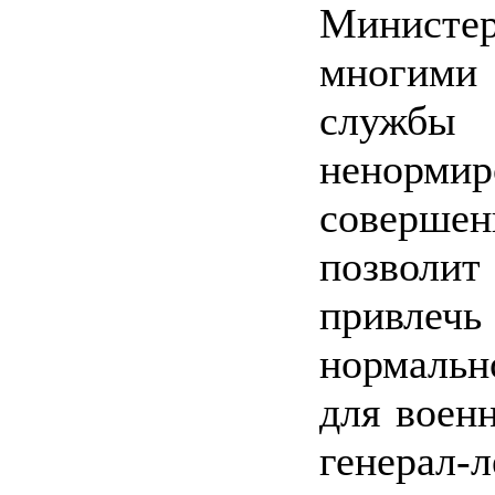
Министе
многими
службы
ненорми
соверше
позволи
привле
нормаль
для воен
генерал-