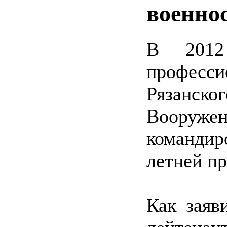
военно
В 2012
профес
Рязанск
Вооруже
команди
летней п
Как заяв