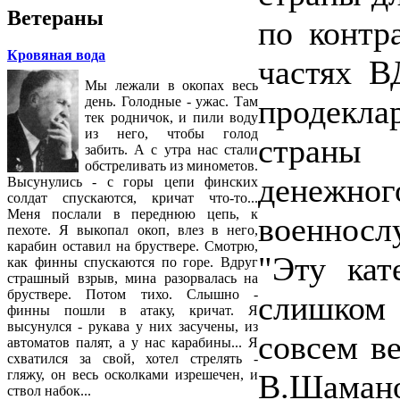
Ветераны
по контр
Кровяная вода
частях В
Мы лежали в окопах весь
продекл
день. Голодные - ужас. Там
тек родничок, и пили воду
из него, чтобы голод
страны
забить. А с утра нас стали
обстреливать из минометов.
денежног
Высунулись - с горы цепи финских
солдат спускаются, кричат что-то...
Меня послали в переднюю цепь, к
военносл
пехоте. Я выкопал окоп, влез в него,
карабин оставил на бруствере. Смотрю,
"Эту кат
как финны спускаются по горе. Вдруг
страшный взрыв, мина разорвалась на
бруствере. Потом тихо. Слышно -
слишком 
финны пошли в атаку, кричат. Я
высунулся - рукава у них засучены, из
совсем ве
автоматов палят, а у нас карабины... Я
схватился за свой, хотел стрелять -
гляжу, он весь осколками изрешечен, и
В.Шамано
ствол набок...