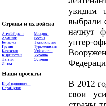
лейтена
увидим т
выбрали 
Страны и их войска
начнут ф
Азербайджан
Молдова
Армения
Россия
унтер
Беларусь
Таджикистан
Грузия
Туркменистан
Вооруж
Казахстан
Узбекистан
Кыргызстан
Украина
Латвия
Эстония
Федераци
Литва
Наши проекты
В 2012 г
Клуб однополчан
ПараШутки
свои ус
страны д