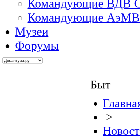
Командующие ВДВ С
Командующие АэМВ 
Музеи
Форумы
Быт
Главна
>
Новост