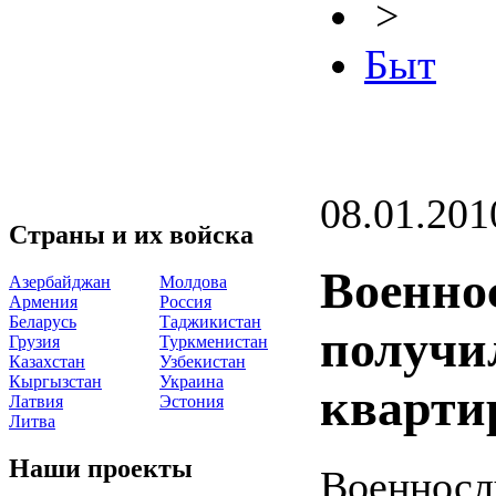
>
Быт
08.01.201
Страны и их войска
Военно
Азербайджан
Молдова
Армения
Россия
Беларусь
Таджикистан
получи
Грузия
Туркменистан
Казахстан
Узбекистан
Кыргызстан
Украина
кварти
Латвия
Эстония
Литва
Наши проекты
Военнос