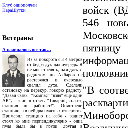
Клуб однополчан
войск (В
ПараШутки
546 нов
Московск
Ветераны
пятни
А начиналось все так…
информа
Из-за поворота с 3-4 метров
от бедра дух дал очередь. Я
полковни
не мог стрелять, находясь за
радистом, но Акбаров не
растерялся и очередью
свалил духа. Сделали
"В соотв
остановку на перекур, говорю радисту:
"Давай связь - "Компас" "взял" еще один
расквар
АК", - а он в ответ: "Товарищ ст.л-нт,
станция не работает!". Осмотрели
станцию, а в ней два пулевых отверстия.
Минобор
Примерил станцию на себя - радист
стоял ко мне перпендикулярно - одна
Воздушно
пуля была бы в груди, другая в