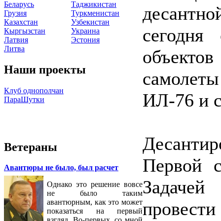
Беларусь
Таджикистан
десантн
Грузия
Туркменистан
Казахстан
Узбекистан
сегодня
Кыргызстан
Украина
Латвия
Эстония
Литва
объект
Наши проекты
самолеты
Клуб однополчан
ИЛ-76 и 
ПараШутки
Десантир
Ветераны
Первой с
Авантюры не было, был расчет
Задачей
Однако это решение вовсе
не было таким
авантюрным, как это может
провес
показаться на первый
взгляд. Во-первых, со мной