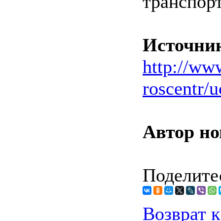
транспор
Источни
http://ww
roscentr/
Автор но
Поделитес
Возврат к