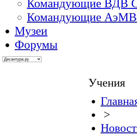
Командующие ВДВ С
Командующие АэМВ 
Музеи
Форумы
Учения
Главна
>
Новост