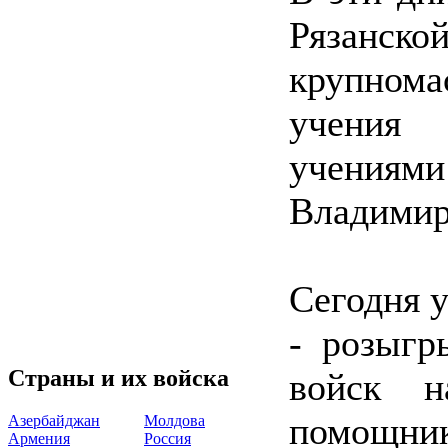
Рязанск
крупном
учения
учениям
Владими
Сегодня 
- розыгр
Страны и их войска
войск н
помощни
Азербайджан
Молдова
Армения
Россия