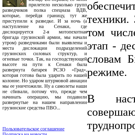
обеспечи
прилетело несколько групп
разведчиков полка спецназа ВДВ,
техники. 
которые, перейдя границу, тут же
приступили к разведке. И за ночь (а
наступление на Сенаки, где
том числ
дислоцируется 2-я мотопехотная
бригада грузинской армии, мы начали
этап - д
утром) разведчиками были выявлены и
места дислокации подразделений
грузинских силовых структур, и
словам Б
огневые точки. Так, на господствующей
высоте на пути к Сенаки была
режиме.
развернута батарея РСЗО «Град»,
которая готова была ударить по нашей
колонне. Но ударом штурмовой авиации
мы ее уничтожили. Ну а самолеты наши
не сбивали, потому что, прежде чем
В наст
начинать операцию, мы подавили
развернутые на нашем направлении
грузинские средства ПВО...
совер
трудноп
Пользовательское соглашение
Подписка на новости