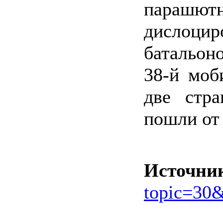
парашютн
дислоцир
батальон
38-й моб
две стр
пошли от
Источни
topic=30&