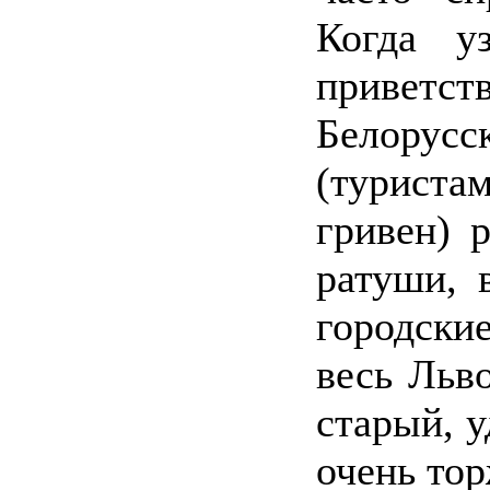
Когда у
приветст
Белорус
(турист
гривен) 
ратуши, 
городски
весь Льво
старый, у
очень то