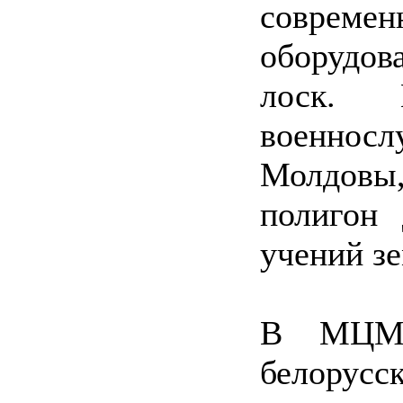
совре
оборудов
лоск. 
военнос
Молдовы,
полигон 
учений зе
В МЦМБ
белор