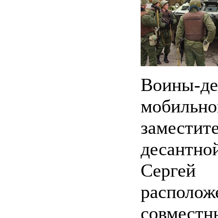
Воины-д
мобильн
замести
десантн
Сергей
распол
совмест