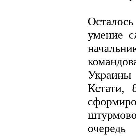
Осталось
умение с
началь
командо
Украины
Кстати, 
сформир
штурмов
очеред