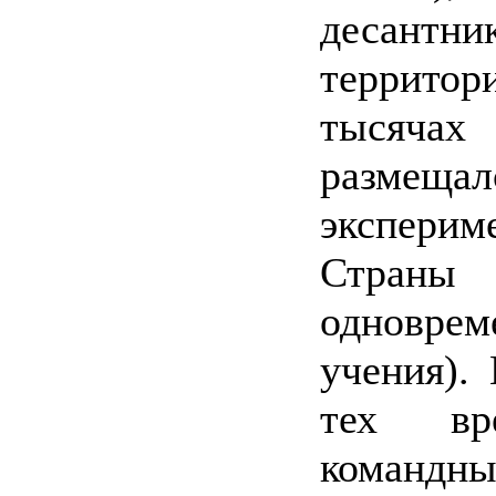
десант
террито
тысячах
размещ
экспери
Страны
одновре
учения).
тех вр
командны