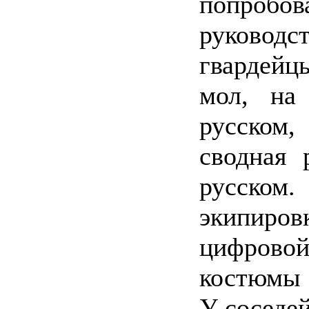
попробо
руководст
гвардейцы
мол, на
русском,
сводная 
русском
экипиров
цифрово
костюмы 
У соседе