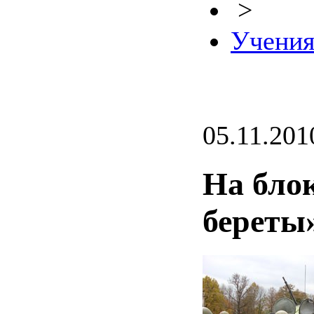
>
Учени
05.11.201
На блок
береты