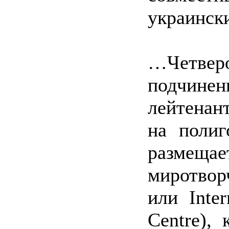
украинск
…Четве
подчин
лейтенан
на полиг
размеща
миротвор
или Inter
Centre),