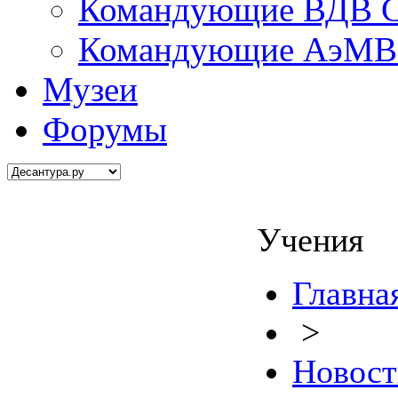
Командующие ВДВ С
Командующие АэМВ 
Музеи
Форумы
Учения
Главна
>
Новост