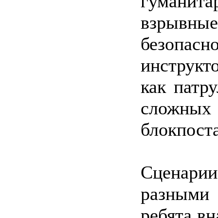
гуманит
взрывные
безопасн
инструкт
как патру
сложных
блокпоста
Сценарии
разными
ребята вн