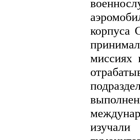
военнос
аэромоби
корпуса 
принима
миссиях 
отраб
подраз
выпол
междунар
изучал