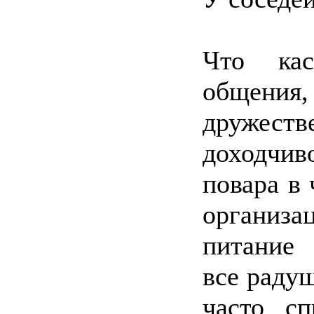
Что ка
общения
дружеств
доходчив
повара в 
организ
питание 
все радуш
часто с