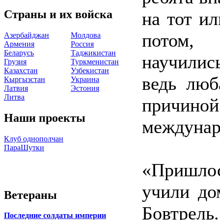
Страны и их войска
на тот и
потом,
Азербайджан
Молдова
Армения
Россия
Беларусь
Таджикистан
научилис
Грузия
Туркменистан
Казахстан
Узбекистан
ведь люб
Кыргызстан
Украина
Латвия
Эстония
Литва
причин
Наши проекты
междунар
Клуб однополчан
ПараШутки
«Пришлос
учили до
Ветераны
Бовтрель.
Последние солдаты империи