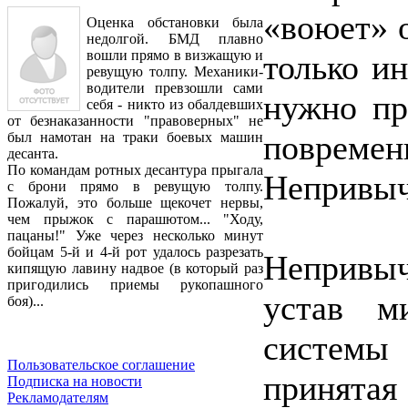
«воюет» 
Оценка обстановки была
недолгой. БМД плавно
вошли прямо в визжащую и
только ин
ревущую толпу. Механики-
водители превзошли сами
нужно пр
себя - никто из обалдевших
от безнаказанности "правоверных" не
повреме
был намотан на траки боевых машин
десанта.
По командам ротных десантура прыгала
Непривыч
с брони прямо в ревущую толпу.
Пожалуй, это больше щекочет нервы,
чем прыжок с парашютом... "Ходу,
пацаны!" Уже через несколько минут
бойцам 5-й и 4-й рот удалось разрезать
Непривы
кипящую лавину надвое (в который раз
пригодились приемы рукопашного
устав м
боя)...
системы
Пользовательское соглашение
принят
Подписка на новости
Рекламодателям