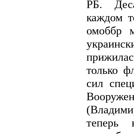
РБ. Дес
каждом т
омоббр 
украинск
прижила
только ф
сил спец
Вооруж
(Владими
теперь 