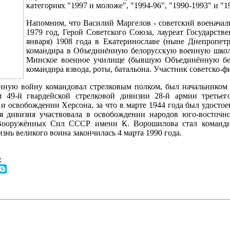
категориях "1997 и моложе", "1994-96", "1990-1993" и "1
Напомним, что Василий Маргелов - советский военача
1979 год, Герой Советского Союза, лауреат Государств
января) 1908 года в Екатеринославе (ныне Днепропет
командира в Объединённую белорусскую военную шко
Минское военное училище (бывшую Объединённую бе
командира взвода, роты, батальона. Участник советско-ф
ную войну командовал стрелковым полком, был начальником ш
м 49-й гвардейской стрелковой дивизии 28-й армии третье
 освобождении Херсона, за что в марте 1944 года был удостое
ая дивизия участвовала в освобождении народов юго-восточ
Вооружённых Сил СССР имени К. Ворошилова стал командир
знь великого воина закончилась 4 марта 1990 года.
: