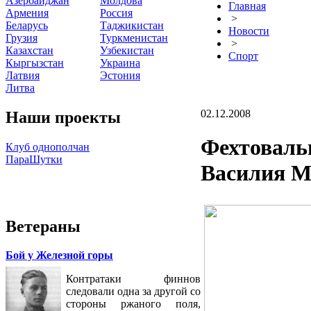
Азербайджан
Молдова
Главная
Армения
Россия
>
Беларусь
Таджикистан
Новости
Грузия
Туркменистан
>
Казахстан
Узбекистан
Спорт
Кыргызстан
Украина
Латвия
Эстония
Литва
02.12.2008
Наши проекты
Фехтовальщ
Клуб однополчан
ПараШутки
Василия М
Ветераны
Бой у Железной горы
Контратаки финнов
следовали одна за другой со
стороны ржаного поля,