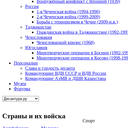
Вооружённый конфликт с Японией (1939)
Россия
1-я Чеченская война (1994-1996)
2-я Чеченская война (1999-2009)
Борьба с терроризмом в Чечне (2009-н.в.)
Таджикистан
Гражданская война в Таджикистане (1992-199
Чехословакия
Чехословацкий кризис (1968)
Югославия
Миротворческие операции в Боснии (1992-19
Миротворческие операции в Косово (1998-199
Персоналии
Слава и гордость десанта
Командующие ВДВ СССР и ВДВ России
Командующие АэМВ и ДШВ Казахстана
Музеи
Форумы
Страны и их войска
Спорт