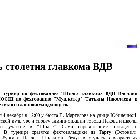
ь столетия главкома ВДВ
й турнир по фехтованию "Шпага главкома ВДВ Василия
 ДЮСШ по фехтованию "Мушкетёр" Татьяна Николаева, в
великого главнокомандующего.
 4 декабря в 12:00 у бюста В. Маргелова на улице Юбилейной.
еской культуре и спорту администрации города Пскова и школы
ут участие в "Шпаге". Само соревнование пройдёт в
". В турнире сразятся фехтовальщики из Тарту (Эстония),
тербурга и Пскова. Шпажисты будут выступать в возрастных