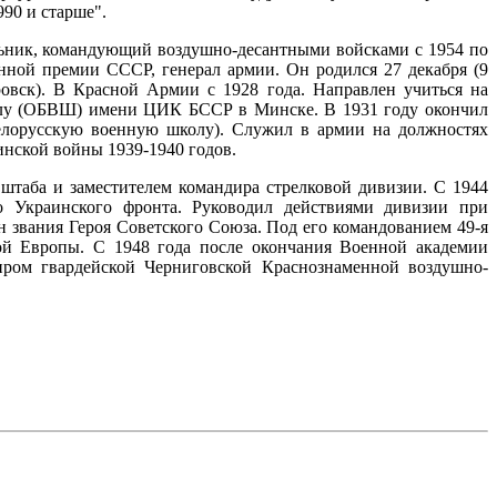
990 и старше".
льник, командующий воздушно-десантными войсками с 1954 по
енной премии СССР, генерал армии. Он родился 27 декабря (9
ровск). В Красной Армии с 1928 года. Направлен учиться на
лу (ОБВШ) имени ЦИК БССР в Минске. В 1931 году окончил
лорусскую военную школу). Служил в армии на должностях
инской войны 1939-1940 годов.
таба и заместителем командира стрелковой дивизии. С 1944
го Украинского фронта. Руководил действиями дивизии при
н звания Героя Советского Союза. Под его командованием 49-я
ной Европы. С 1948 года после окончания Военной академии
ом гвардейской Черниговской Краснознаменной воздушно-