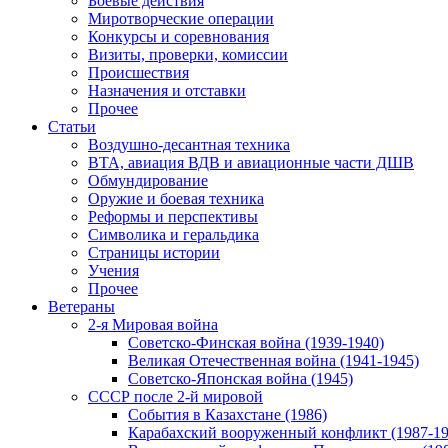
Боевые действия
Миротворческие операции
Конкурсы и соревнования
Визиты, проверки, комиссии
Происшествия
Назначения и отставки
Прочее
Статьи
Воздушно-десантная техника
ВТА, авиация ВДВ и авиационные части ДШВ
Обмундирование
Оружие и боевая техника
Реформы и перспективы
Символика и геральдика
Страницы истории
Учения
Прочее
Ветераны
2-я Мировая война
Советско-Финская война (1939-1940)
Великая Отечественная война (1941-1945)
Советско-Японская война (1945)
СССР после 2-й мировой
События в Казахстане (1986)
Карабахский вооруженный конфликт (1987-19