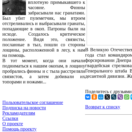
вплотную примыкавшего к
часовне. Финны
забрасывали нас гранатами.
Был убит пулеметчик, мы втроем
отстреливались и выбрасывали гранаты,
попадающие в окоп. Патроны были на
исходе. Создалось критическое
положение. Видя это, связисты,
посланные в тыл, пошли со стороны
В Великую Отечествен
лощины, расположенной в лесу, к нам
года стал командиро
на помощь.
форсировании Днепра и
В тот момент, когда они начали
гвардейская стрелков
подниматься к нашим окопам, в лощину
Генерального штаба 
пробрались финны и с тыла расстреляли
десантной дивизии. Жи
связистов, а затем добивали их
топорами и ножами...
Поделитесь с друзьями
Пользовательское соглашение
Возврат к списку
Подписка на новости
Рекламодателям
Ссылки
О проекте
Помощь проекту