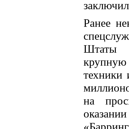
заключил
Ранее не
спецслу
Штаты 
крупную
техники 
миллионо
на прос
оказани
«Баррин