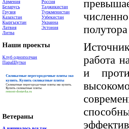
превыш
Армения
Россия
Беларусь
Таджикистан
Грузия
Туркменистан
численн
Казахстан
Узбекистан
Кыргызстан
Украина
полутора
Латвия
Эстония
Литва
Источни
Наши проекты
работа н
Клуб однополчан
ПараШутки
и проти
Силикатные перегородочные плиты эко
купить. Купить силикатные плиты
высоко
Силикатные перегородочные плиты эко купить.
Купить силикатные плиты
.
remont-dostavka.ru
соврем
способ
Ветераны
эффектив
А начиналось все так…