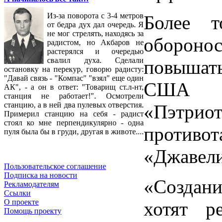
Из-за поворота с 3-4 метров
Более т
от бедра дух дал очередь. Я
не мог стрелять, находясь за
обороно
радистом, но Акбаров не
растерялся и очередью
свалил духа. Сделали
повышать
остановку на перекур, говорю радисту:
"Давай связь - "Компас" "взял" еще один
США зе
АК", - а он в ответ: "Товарищ ст.л-нт,
станция не работает!". Осмотрели
станцию, а в ней два пулевых отверстия.
«Пэтриот
Примерил станцию на себя - радист
стоял ко мне перпендикулярно - одна
противо
пуля была бы в груди, другая в животе....
«Джавели
Пользовательское соглашение
Подписка на новости
«Создан
Рекламодателям
Ссылки
О проекте
хотят 
Помощь проекту