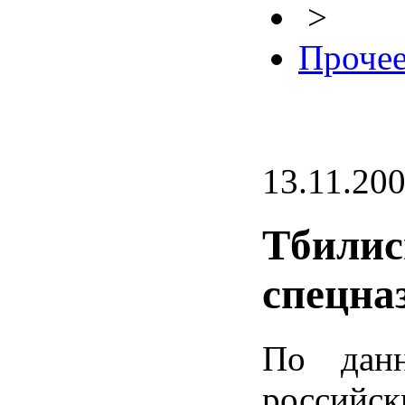
>
Проче
13.11.20
Тбилис
спецна
По данн
россий