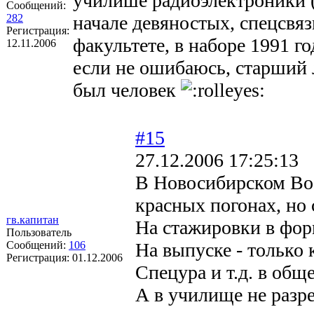
училише радиоэлектроники 
Сообщений:
282
начале девяностых, спецсвяз
Регистрация:
факультете, в наборе 1991 г
12.11.2006
если не ошибаюсь, старший 
был человек
#15
27.12.2006 17:25:13
В Новосибирском Во
красных погонах, но
гв.капитан
На стажировки в фо
Пользователь
Сообщений:
106
На выпуске - только
Регистрация:
01.12.2006
Спецура и т.д. в общ
А в училище не разр