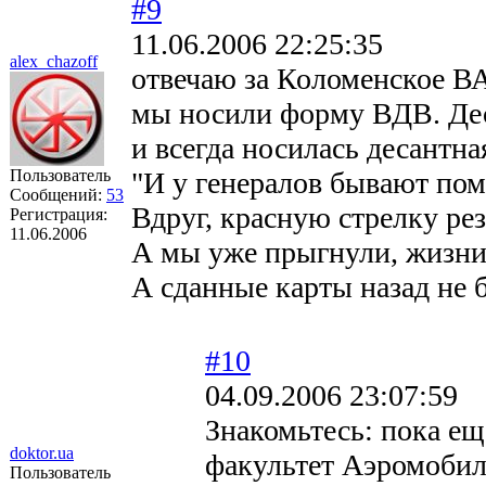
#9
11.06.2006 22:25:35
alex_chazoff
отвечаю за Коломенское ВА
мы носили форму ВДВ. Дес
и всегда носилась десантна
Пользователь
"И у генералов бывают пом
Сообщений:
53
Вдруг, красную стрелку рез
Регистрация:
11.06.2006
А мы уже прыгнули, жизни 
А сданные карты назад не б
#10
04.09.2006 23:07:59
Знакомьтесь: пока е
doktor.ua
факультет Аэромобил
Пользователь