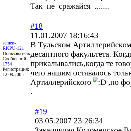
Так не сражайся .......
#18
11.01.2007 18:16:43
В Тульском Артиллерийском-
semen-
RKPU-121
десантного факультета. Когд
Пользователь
Сообщений:
прикалывались,когда те гов
1754
Регистрация:
чего нашим оставалось тольк
12.09.2005
Артиллерийского
,по фо
.
#19
03.05.2007 23:26:34
Заканчивал Коломенское В