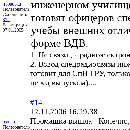
инженерном училище
проверка
Пользователь
готовят офицеров сп
Сообщений:
852
Регистрация:
учебы внешних отлич
07.01.2005
форме ВДВ.
1. Не связи , а радиоэлектро
2. Взвод спецрадиосвязи ин
готовит для СпН ГРУ, только
перед выпуском)....
#14
12.11.2006 16:29:38
Промашка вышла! Конечно, 
manila
Пользователь