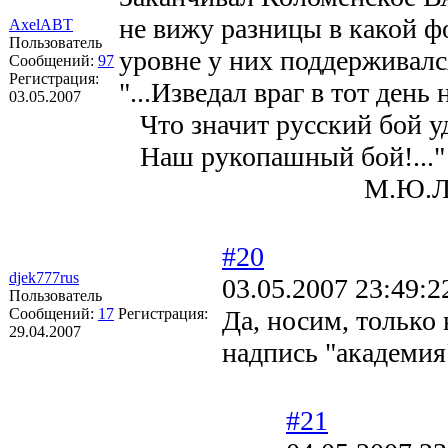
не вижу разницы в какой ф
AxelABT
Пользователь
уровне у них поддерживалс
Сообщений:
97
Регистрация:
"...Изведал враг в тот день 
03.05.2007
Что значит русский бой у
Наш рукопашный бой!..."
М.Ю.Лермо
#20
djek777rus
03.05.2007 23:49:2
Пользователь
Сообщений:
17
Регистрация:
Да, носим, только
29.04.2007
надпись "академия
#21