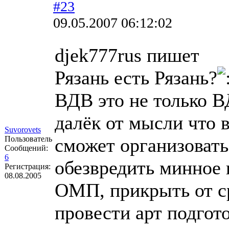
#23
09.05.2007 06:12:02
djek777rus пишет
Рязань есть Рязань?
ВДВ это не только 
далёк от мысли что 
Suvorovets
Пользователь
сможет организовать 
Сообщений:
6
обезвредить минное 
Регистрация:
08.08.2005
ОМП, прикрыть от с
провести арт подготов