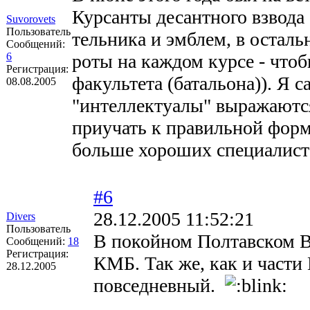
Курсанты десантного взвода
Suvorovets
Пользователь
тельника и эмблем, в остальн
Сообщений:
6
роты на каждом курсе - чтоб
Регистрация:
факультета (батальона)). Я 
08.08.2005
"интеллектуалы" выражаются
приучать к правильной форме
больше хороших специалист
#6
28.12.2005 11:52:21
Divers
Пользователь
В покойном Полтавском 
Сообщений:
18
Регистрация:
КМБ. Так же, как и част
28.12.2005
повседневный.