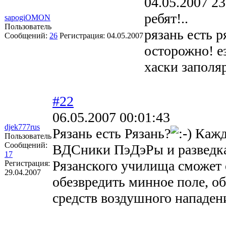
04.05.2007 23
ребят!..
sapogiOMON
Пользователь
рязань есть ря
Сообщений:
26
Регистрация:
04.05.2007
осторожно! е
хаски заполя
#22
06.05.2007 00:01:43
djek777rus
Рязань есть Рязань?
Кажды
Пользователь
Сообщений:
ВДСники ПэДэРы и разведка
17
Рязанского училища сможет о
Регистрация:
29.04.2007
обезвредить минное поле, 
средств воздушного нападения