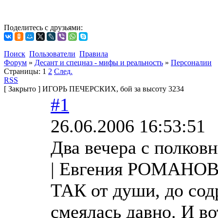
Поделитесь с друзьями:
Поиск
Пользователи
Правила
Форум
»
Десант и спецназ - мифы и реальность
»
Персоналии
Страницы:
1
2
След.
RSS
[
Закрыто
]
ИГОРЬ ПЕЧЕРСКИХ, бой за высоту 3234
#1
26.06.2006 16:53:51
Два вечера с полков
| Евгения РОМАНОВА
ТАК от души, до содр
смеялась давно. И во