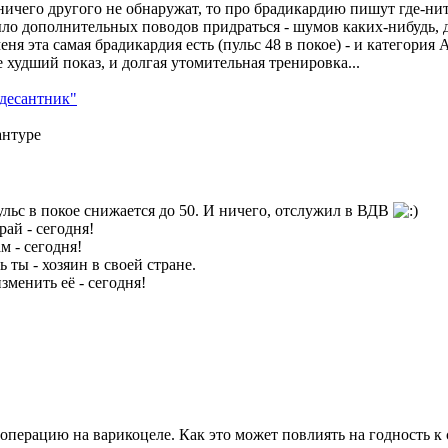
ичего другого не обнаружат, то про брадикардию пишут где-нить 
ыло дополнительных поводов придраться - шумов каких-нибудь, д
ня эта самая брадикардия есть (пульс 48 в покое) - и категория А
ще худший показ, и долгая утомительная тренировка...
десантник"
антуре
ульс в покое снижается до 50. И ничего, отслужил в ВДВ
ай - сегодня!
м - сегодня!
ь ты - хозяин в своей стране.
зменить её - сегодня!
 операцию на варикоцеле. Как это может повлиять на годность к