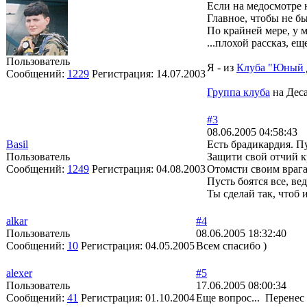
Если на медосмотре н
Главное, чтобы не б
По крайней мере, у ме
...плохой рассказ, е
Пользователь
Я - из
Клуба "Юный 
Сообщений:
1229
Регистрация:
14.07.2003
Группа клуба
на Дес
#3
08.06.2005 04:58:43
Basil
Есть брадикардия. П
Пользователь
Защити свой отчий кр
Сообщений:
1249
Регистрация:
04.08.2003
Отомсти своим врага
Пусть боятся все, вед
Ты сделай так, чтоб и
alkar
#4
Пользователь
08.06.2005 18:32:40
Сообщений:
10
Регистрация:
04.05.2005
Всем спасибо )
alexer
#5
Пользователь
17.06.2005 08:00:34
Сообщений:
41
Регистрация:
01.10.2004
Еще вопрос... Перенес