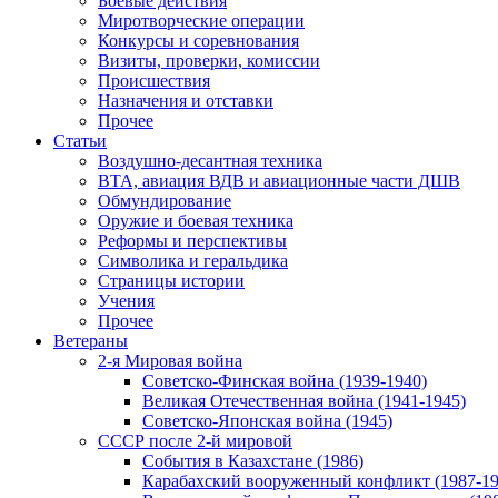
Боевые действия
Миротворческие операции
Конкурсы и соревнования
Визиты, проверки, комиссии
Происшествия
Назначения и отставки
Прочее
Статьи
Воздушно-десантная техника
ВТА, авиация ВДВ и авиационные части ДШВ
Обмундирование
Оружие и боевая техника
Реформы и перспективы
Символика и геральдика
Страницы истории
Учения
Прочее
Ветераны
2-я Мировая война
Советско-Финская война (1939-1940)
Великая Отечественная война (1941-1945)
Советско-Японская война (1945)
СССР после 2-й мировой
События в Казахстане (1986)
Карабахский вооруженный конфликт (1987-19