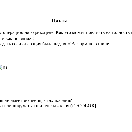
Цитата
с операцию на варикоцеле. Как это может повлиять на годность 
и как не влияет!
у дать если операция была недавно!А в армию в июне
я не имеет значения, а тахикардия?
А если подумать, то и пчелы - х..ня (с)[/COLOR]