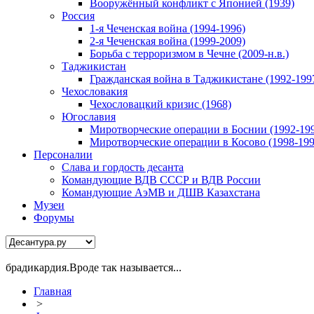
Вооружённый конфликт с Японией (1939)
Россия
1-я Чеченская война (1994-1996)
2-я Чеченская война (1999-2009)
Борьба с терроризмом в Чечне (2009-н.в.)
Таджикистан
Гражданская война в Таджикистане (1992-199
Чехословакия
Чехословацкий кризис (1968)
Югославия
Миротворческие операции в Боснии (1992-19
Миротворческие операции в Косово (1998-199
Персоналии
Слава и гордость десанта
Командующие ВДВ СССР и ВДВ России
Командующие АэМВ и ДШВ Казахстана
Музеи
Форумы
брадикардия.Вроде так называется...
Главная
>