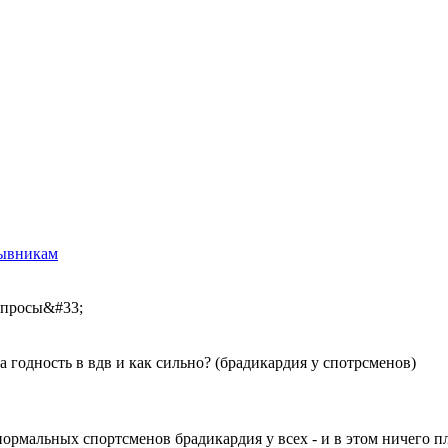
ывникам
вопросы&#33;
на годность в вдв и как сильно? (брадикардия у спотрсменов)
нормальных спортсменов брадикардия у всех - и в этом ничего пл