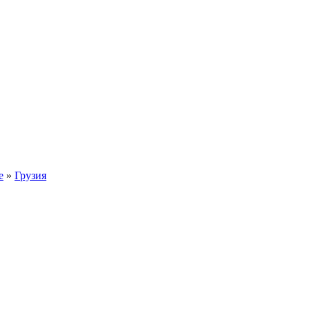
е
»
Грузия