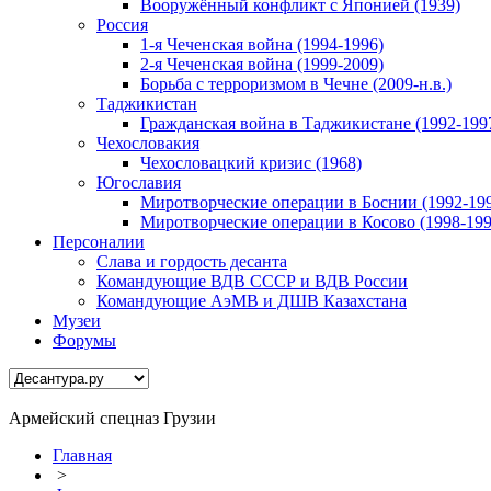
Вооружённый конфликт с Японией (1939)
Россия
1-я Чеченская война (1994-1996)
2-я Чеченская война (1999-2009)
Борьба с терроризмом в Чечне (2009-н.в.)
Таджикистан
Гражданская война в Таджикистане (1992-199
Чехословакия
Чехословацкий кризис (1968)
Югославия
Миротворческие операции в Боснии (1992-19
Миротворческие операции в Косово (1998-199
Персоналии
Слава и гордость десанта
Командующие ВДВ СССР и ВДВ России
Командующие АэМВ и ДШВ Казахстана
Музеи
Форумы
Армейский спецназ Грузии
Главная
>