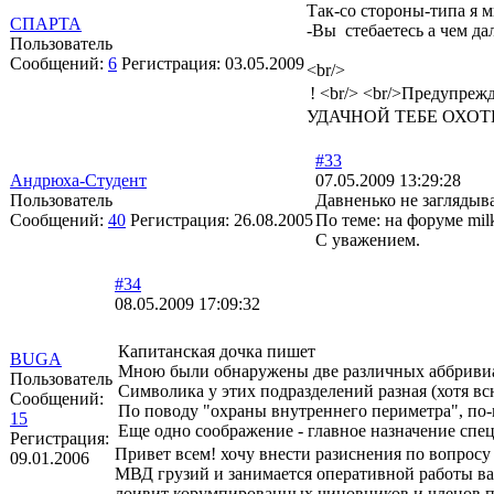
Так-со стороны-типа я мимо
СПАРТА
-Вы стебаетесь а чем да
Пользователь
Сообщений:
6
Регистрация:
03.05.2009
<br/>
!
<br/>
<br/>Предупрежде
УДАЧНОЙ ТЕБЕ ОХОТ
#33
Андрюха-Студент
07.05.2009 13:29:28
Пользователь
Давненько не заглядыва
Сообщений:
40
Регистрация:
26.08.2005
По теме: на форуме mil
С уважением.
#34
08.05.2009 17:09:32
Капитанская дочка пишет
BUGA
Мною были обнаружены две различных аббривиа
Пользователь
Символика у этих подразделений разная (хотя вс
Сообщений:
По поводу "охраны внутреннего периметра", по-м
15
Еще одно соображение - главное назначение спец
Регистрация:
Привет всем! хочу внести разиснения по вопрос
09.01.2006
МВД грузий и занимается оперативной работы ва
лоивит корумпированных чиновников и членов пр