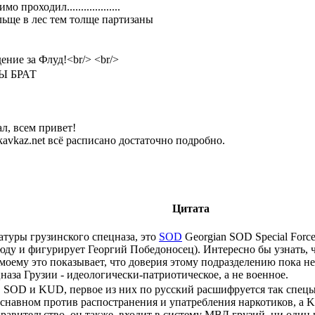
 проходил...................
льще в лес тем толще партизаны
ние за Флуд!<br/> <br/>
Ы БРАТ
л, всем привет!
kavkaz.net всё расписано достаточно подробно.
Цитата
туры грузинского спецназа, это
SOD
Georgian SOD Special Forc
юду и фигурирует Георгий Победоносец). Интересно бы узнать, ч
оему это показывает, что доверия этому подразделению пока не
наза Грузии - идеологически-патриотическое, а не военное.
у SOD и KUD, первое из них по русский расшифруется так спец
снавном против распостранения и упатребления наркотиков, а 
авительство, он также входит в систему МВД грузий, ни один 