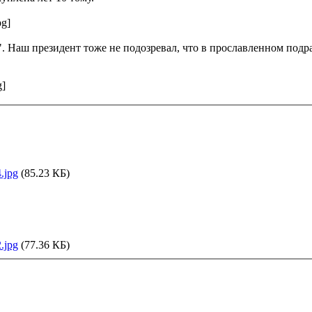
pg]
. Наш президент тоже не подозревал, что в прославленном подр
g]
.jpg
(85.23 КБ)
.jpg
(77.36 КБ)