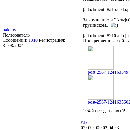
[attachment=8215:delta.j
За компанию и "Альфа"
грузинском...
bakhus
Пользователь
[attachment=8216:alfa.jp
Сообщений:
1310
Регистрация:
Прикрепленные файлы
31.08.2004
post-2567-1241635494
post-2567-1241635602
104-й всегда первый!
#32
07.05.2009 02:04:23