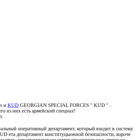
es и
KUD
GEORGIAN SPECIAL FORCES " KUD " .
то из них есть армейский спецназ?
т.
ыальный оперативный департамент, который входит в систему
KUD ета департамент конституцыонной безопасности, короче
из етих департаментов ни имеет отнашения не к армии не