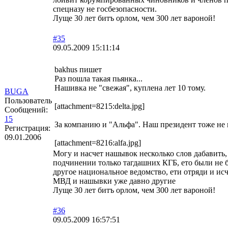
спецназу не госбезопасности.
Луще 30 лет битъ орлом, чем 300 лет вароной!
#35
09.05.2009 15:11:14
bakhus пишет
Раз пошла такая пьянка...
Нашивка не "свежая", куплена лет 10 тому.
BUGA
Пользователь
[attachment=8215:delta.jpg]
Сообщений:
15
За компанию и "Альфа". Наш президент тоже не 
Регистрация:
09.01.2006
[attachment=8216:alfa.jpg]
Могу и насчет нашывок несколько слов дабавить,
подчинении только тагдашних КГБ, ето были не 
другое национальное ведомство, ети отряди и исч
МВД и нашывки уже давно другие
Луще 30 лет битъ орлом, чем 300 лет вароной!
#36
09.05.2009 16:57:51