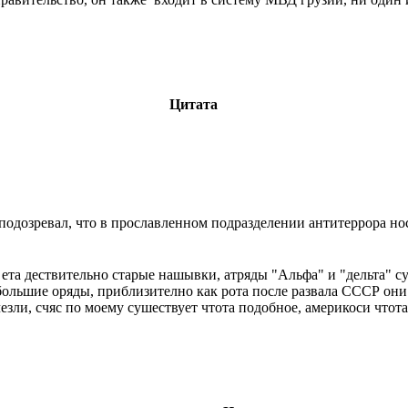
Цитата
подозревал, что в прославленном подразделении антитеррора но
 ета дествительно старые нашывки, атряды "Альфа" и "дельта" с
большие оряды, приблизително как рота после развала СССР они
езли, счяс по моему сушествует чтота подобное, америкоси чтота 