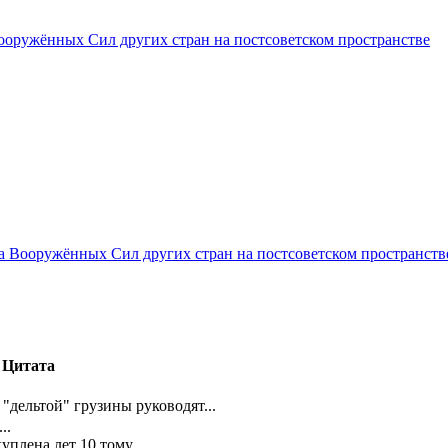
ооружённых Сил других стран на постсоветском пространстве
за Вооружённых Сил других стран на постсоветском пространств
Цитата
о "дельтой" грузины руководят...
..
уплена лет 10 тому.