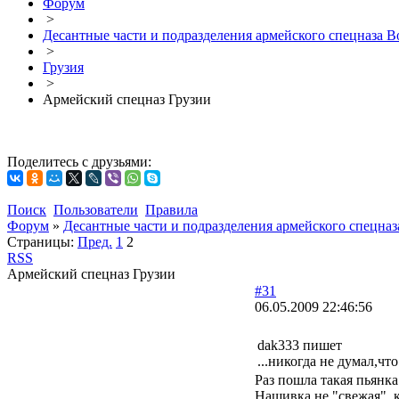
Форум
>
Десантные части и подразделения армейского спецназа В
>
Грузия
>
Армейский спецназ Грузии
Поделитесь с друзьями:
Поиск
Пользователи
Правила
Форум
»
Десантные части и подразделения армейского спецна
Страницы:
Пред.
1
2
RSS
Армейский спецназ Грузии
#31
06.05.2009 22:46:56
dak333 пишет
...никогда не думал,чт
Раз пошла такая пьянка.
Нашивка не "свежая", к