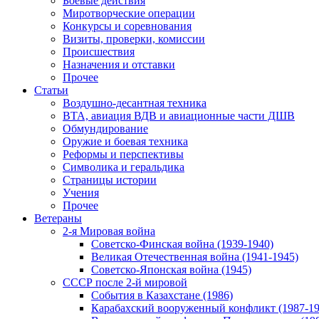
Боевые действия
Миротворческие операции
Конкурсы и соревнования
Визиты, проверки, комиссии
Происшествия
Назначения и отставки
Прочее
Статьи
Воздушно-десантная техника
ВТА, авиация ВДВ и авиационные части ДШВ
Обмундирование
Оружие и боевая техника
Реформы и перспективы
Символика и геральдика
Страницы истории
Учения
Прочее
Ветераны
2-я Мировая война
Советско-Финская война (1939-1940)
Великая Отечественная война (1941-1945)
Советско-Японская война (1945)
СССР после 2-й мировой
События в Казахстане (1986)
Карабахский вооруженный конфликт (1987-19