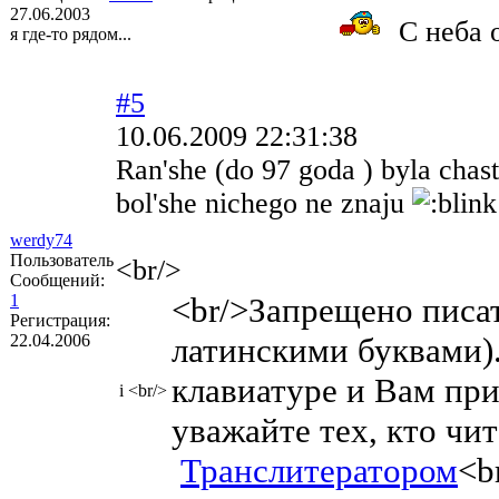
27.06.2003
С неба о
я где-то рядом...
#5
10.06.2009 22:31:38
Ran'she (do 97 goda ) byla chas
bol'she nichego ne znaju
werdy74
Пользователь
<br/>
Сообщений:
1
<br/>Запрещено писат
Регистрация:
22.04.2006
латинскими буквами).
клавиатуре и Вам при
i
<br/>
уважайте тех, кто чи
Транслитератором
<b