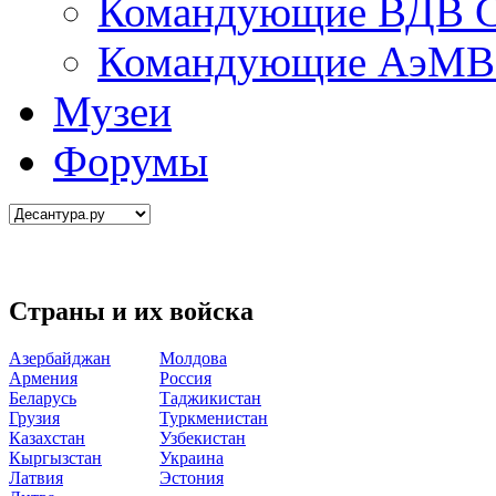
Командующие ВДВ С
Командующие АэМВ 
Музеи
Форумы
Страны и их войска
Азербайджан
Молдова
Армения
Россия
Беларусь
Таджикистан
Грузия
Туркменистан
Казахстан
Узбекистан
Кыргызстан
Украина
Латвия
Эстония