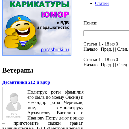
Статьи
Поиск:
Статьи 1 - 18 из 0
Начало | Пред. | | След
Статьи 1 - 18 из 0
Начало | Пред. | | След
Ветераны
Десантники 212-й вдбр
Политрук роты (фамилия
его была по моему Овсин) и
командир роты Черняков,
мне, замполитруку
Арзамасову Василию и
Иванову Петру дают приказ
– приготовить связки гранат,
выдвинуться на 100-150 метров вперёд и