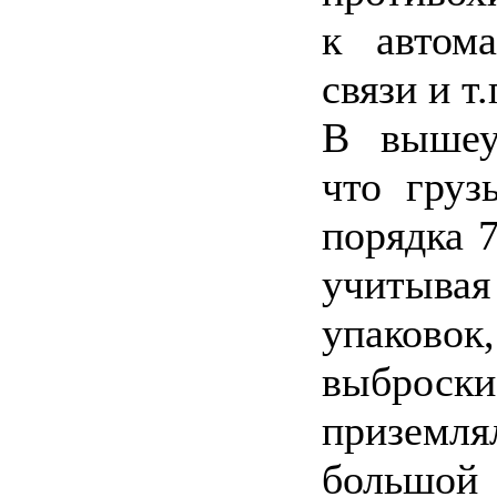
к автом
связи и т.
В вышеук
что груз
порядка 7
учитыв
упаковок
выброск
приземлял
большой 