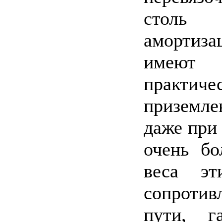
столь 
амортиза
имеют 
практи
приземлен
даже при
очень бо
веса эт
сопротивл
пути, г