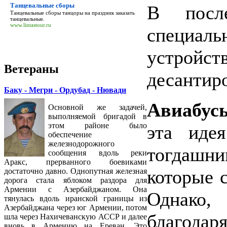
Танцевальные сборы
В посл
Танцевальные сборы
танцоры на праздник заказать
танцевальные.
www.lintastour.ru
специа
устройст
Ветераны
десантиро
Баку - Мегри - Ордубад - Нювади
Авиабус
Основной же задачей,
выполняемой бригадой в
этом районе было
эта иде
обеспечение
железнодорожного
тогдашн
сообщения вдоль реки
Аракс, прерванного боевиками
которые с
достаточно давно. Однопутная железная
дорога стала яблоком раздора для
Армении с Азербайджаном. Она
Однако,
тянулась вдоль иранской границы из
Азербайджана через юг Армении, потом
благодар
шла через Нахичеванскую АССР и далее
вновь в Армению на Ереван. Это