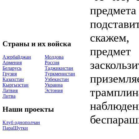
предме
подстав
скажем,
Страны и их войска
предмет
Азербайджан
Молдова
заскользи
Армения
Россия
Беларусь
Таджикистан
Грузия
Туркменистан
приземл
Казахстан
Узбекистан
Кыргызстан
Украина
трампли
Латвия
Эстония
Литва
наблюде
Наши проекты
беспараш
Клуб однополчан
ПараШутки