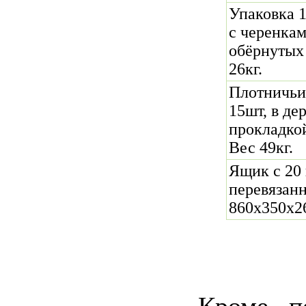
Упаковка 
с черенкам
обёрнутых 
26кг.
Плотничьи
15шт, в де
прокладко
Вес 49кг.
Ящик с 20
перевязан
860х350х26
Кроме п