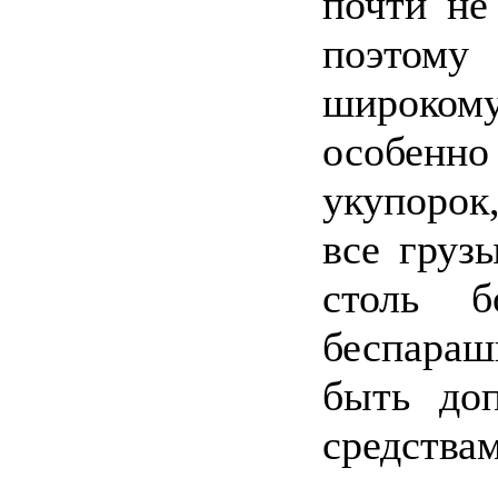
почти не
поэтому
широком
особенн
укупорок
все груз
столь б
беспара
быть до
средствам