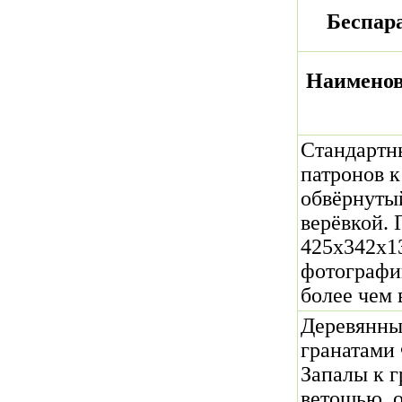
Беспар
Наименов
Стандартн
патронов 
обвёрнуты
верёвкой. 
425х342х13
фотографии
более чем в
Деревянны
гранатами 
Запалы к 
ветошью, о