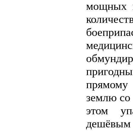
мощных 
количест
боеприп
медицин
обмунди
пригодн
прямому
землю со 
этом у
дешёвым 