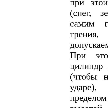
при этой
(снег, 
самим г
трения,
допускае
При это
цилиндр 
(чтобы н
ударе),
предело