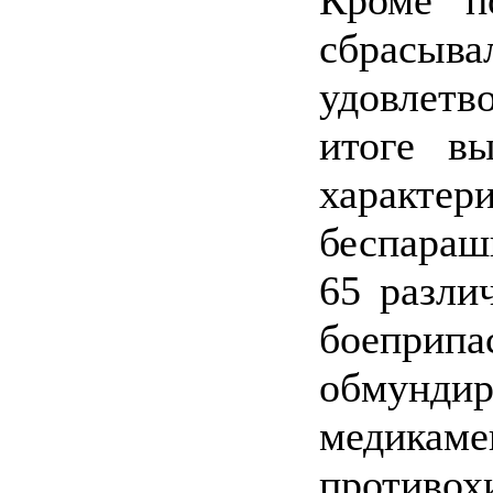
сбрасыв
удовлет
итоге вы
характ
беспараш
65 разли
боеприпа
обмунди
медикам
противох