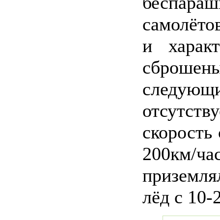
беспараш
самолёто
и характ
сброшены
следую
отсутств
скорость
200км/ч
приземлял
лёд с 10