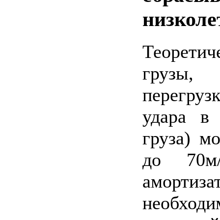
низколе
Теоретич
грузы,
перегрузк
удара в
груза) м
до 70м
аморти
необходи