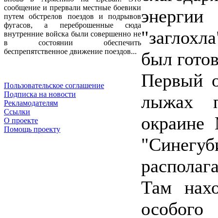
сообщение и прервали местные боевики
энергии
путем обстрелов поездов и подрывов
фугасов, а переброшенные сюда
"заглохл
внутренние войска были совершенно не
в состоянии обеспечить
беспрепятственное движение поездов...
был готов
Первый о
Пользовательское соглашение
Подписка на новости
лыжах п
Рекламодателям
Ссылки
окраине 
О проекте
Помощь проекту
"Синег
располаг
Там нахо
особог