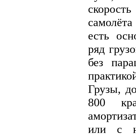
скорост
самолёта 
есть осн
ряд груз
без пара
практико
Грузы, д
800 кр
амортиза
или с н