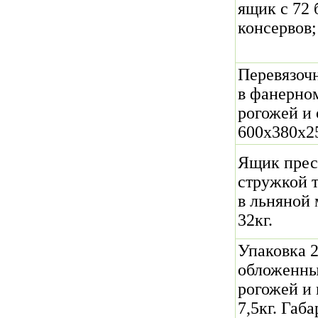
ящик с 72
консервов;
Перевязочн
в фанерно
рогожей и 
600х380х25
Ящик прес
стружкой 
в льняной 
32кг.
Упаковка 2
обложенны
рогожей и 
7,5кг. Габ