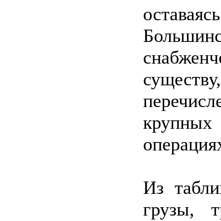
оставаяс
Больш
снабжен
существ
перечисл
крупны
операциях
Из табли
грузы, 