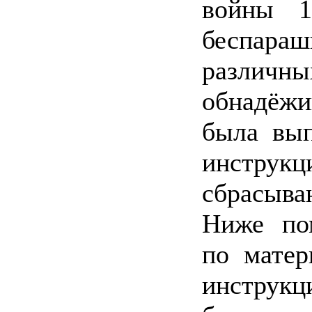
войны 1
беспараш
различн
обнадёж
была вып
инстру
сбрасыва
Ниже пом
по матер
инстру