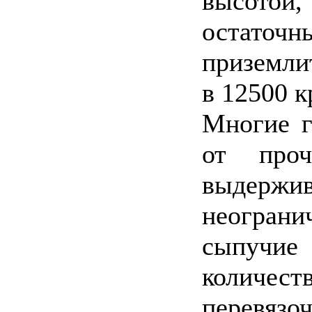
высотой,
остато
приземлит
в 12500 к
Многие г
от проч
выдер
неограни
сыпучие
количес
перевязоч