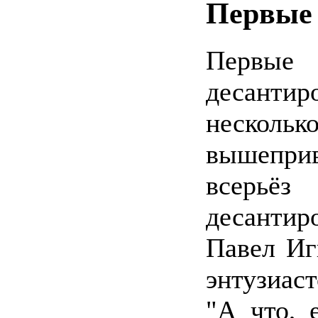
Первые
Первые
десант
несколь
вышепри
всерьё
десантир
Павел Иг
энтузиаст
"А что, 