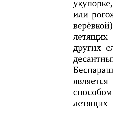
укупорке
или рогож
верёвкой)
летящих
других с
десантны
Беспар
являетс
способом
летящих 