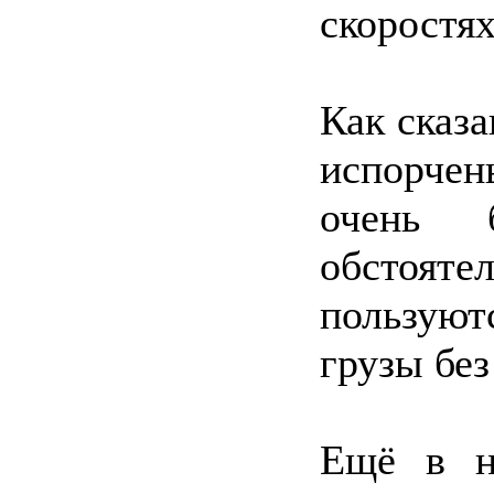
скоростя
Как сказа
испорчен
очень 
обстояте
пользуют
грузы бе
Ещё в н