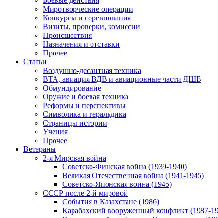
Боевые действия
Миротворческие операции
Конкурсы и соревнования
Визиты, проверки, комиссии
Происшествия
Назначения и отставки
Прочее
Статьи
Воздушно-десантная техника
ВТА, авиация ВДВ и авиационные части ДШВ
Обмундирование
Оружие и боевая техника
Реформы и перспективы
Символика и геральдика
Страницы истории
Учения
Прочее
Ветераны
2-я Мировая война
Советско-Финская война (1939-1940)
Великая Отечественная война (1941-1945)
Советско-Японская война (1945)
СССР после 2-й мировой
События в Казахстане (1986)
Карабахский вооруженный конфликт (1987-19