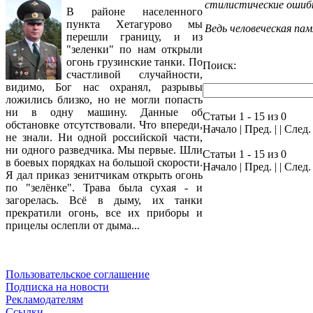
стилистические ошиб
В районе населенного
пункта Хетагурово мы
Ведь человеческая па
перешли границу, и из
"зеленки" по нам открыли
огонь грузинские танки. По
Поиск:
счастливой случайности,
видимо, Бог нас охранял, разрывы
ложились близко, но не могли попасть
ни в одну машину. Данные об
Статьи 1 - 15 из 0
обстановке отсутствовали. Что впереди,
Начало | Пред. | | След
не знали. Ни одной российской части,
ни одного разведчика. Мы первые. Шли
Статьи 1 - 15 из 0
в боевых порядках на большой скорости.
Начало | Пред. | | След
Я дал приказ зенитчикам открыть огонь
по "зелёнке". Трава была сухая - и
загорелась. Всё в дыму, их танки
прекратили огонь, все их приборы и
прицелы ослепли от дыма...
Пользовательское соглашение
Подписка на новости
Рекламодателям
Ссылки