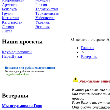
Азербайджан
Молдова
Армения
Россия
Беларусь
Таджикистан
Грузия
Туркменистан
Казахстан
Узбекистан
Кыргызстан
Украина
Латвия
Эстония
Литва
Отдельно по стране: 
Наши проекты
Главная
Клуб однополчан
>
ПараШутки
Ветераны
Вешалка для рубашек деревянная
Вешалка для рубашек деревянная
.
magazin-veshalok.ru
Уважаемые ветер
В этом разделе, мы х
Мы хотим показать во
Ветераны
правду.
Если Вам есть что ск
Мы штурмовали Гори
Они будут опублико