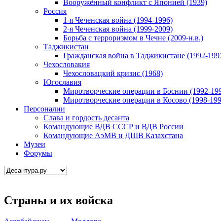
Вооружённый конфликт с Японией (1939)
Россия
1-я Чеченская война (1994-1996)
2-я Чеченская война (1999-2009)
Борьба с терроризмом в Чечне (2009-н.в.)
Таджикистан
Гражданская война в Таджикистане (1992-199
Чехословакия
Чехословацкий кризис (1968)
Югославия
Миротворческие операции в Боснии (1992-19
Миротворческие операции в Косово (1998-199
Персоналии
Слава и гордость десанта
Командующие ВДВ СССР и ВДВ России
Командующие АэМВ и ДШВ Казахстана
Музеи
Форумы
Страны и их войска