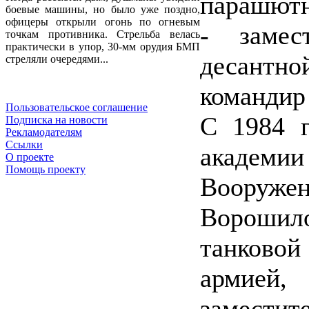
парашютно
боевые машины, но было уже поздно,
офицеры открыли огонь по огневым
- замес
точкам противника. Стрельба велась
практически в упор, 30-мм орудия БМП
десантн
стреляли очередями...
командир
Пользовательское соглашение
С 1984 г
Подписка на новости
Рекламодателям
Ссылки
академ
О проекте
Помощь проекту
Вооруж
Ворошило
танковой
армией,
замести