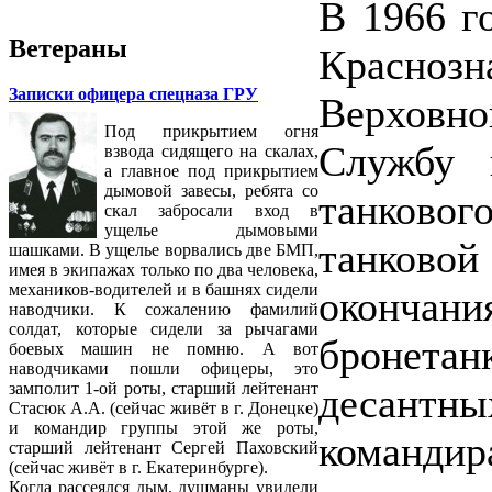
В 1966 г
Ветераны
Красно
Записки офицера спецназа ГРУ
Верховно
Под прикрытием огня
Службу 
взвода сидящего на скалах,
а главное под прикрытием
дымовой завесы, ребята со
танковог
скал забросали вход в
ущелье дымовыми
танково
шашками. В ущелье ворвались две БМП,
имея в экипажах только по два человека,
механиков-водителей и в башнях сидели
оконча
наводчики. К сожалению фамилий
солдат, которые сидели за рычагами
бронета
боевых машин не помню. А вот
наводчиками пошли офицеры, это
замполит 1-ой роты, старший лейтенант
десант
Стасюк А.А. (сейчас живёт в г. Донецке)
и командир группы этой же роты,
командира
старший лейтенант Сергей Паховский
(сейчас живёт в г. Екатеринбурге).
Когда рассеялся дым, душманы увидели