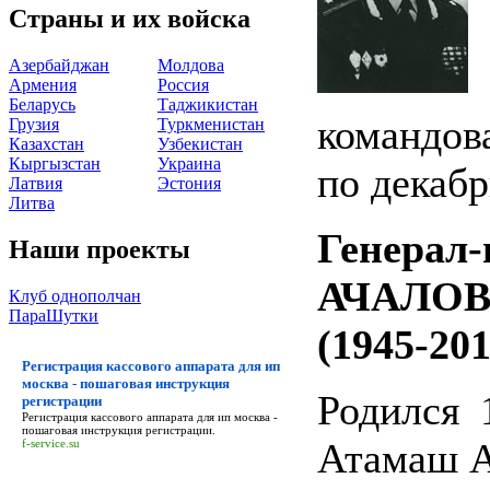
Страны и их войска
Азербайджан
Молдова
Армения
Россия
Беларусь
Таджикистан
командов
Грузия
Туркменистан
Казахстан
Узбекистан
Кыргызстан
Украина
по декабр
Латвия
Эстония
Литва
Генерал
Наши проекты
АЧАЛОВ 
Клуб однополчан
ПараШутки
(1945-201
Регистрация кассового аппарата для ип
москва - пошаговая инструкция
Родился 
регистрации
Регистрация кассового аппарата для ип москва -
пошаговая инструкция регистрации
.
Атамаш А
f-service.su