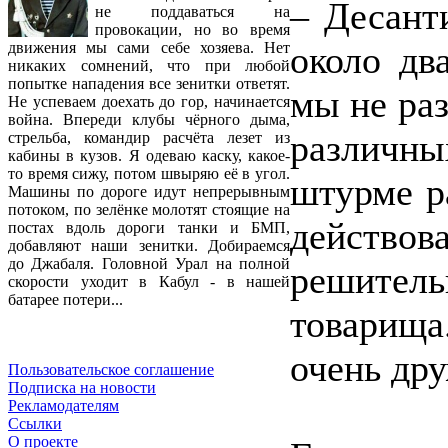
– Десант
не поддаваться на
провокации, но во время
около дв
движения мы сами себе хозяева. Нет
никаких сомнений, что при любой
попытке нападения все зенитки ответят.
мы не раз
Не успеваем доехать до гор, начинается
война. Впереди клубы чёрного дыма,
различны
стрельба, командир расчёта лезет из
кабины в кузов. Я одеваю каску, какое-
то время сижу, потом швыряю её в угол.
штурме р
Машины по дороге идут непрерывным
потоком, по зелёнке молотят стоящие на
действ
постах вдоль дороги танки и БМП,
добавляют наши зенитки. Добираемся
до Джабаля. Головной Урал на полной
решитель
скорости уходит в Кабул - в нашей
батарее потери...
товарища
очень др
Пользовательское соглашение
Подписка на новости
Рекламодателям
Ссылки
О проекте