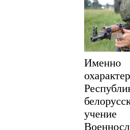
Именно
охарак
Республи
белорус
учение 
Военнос