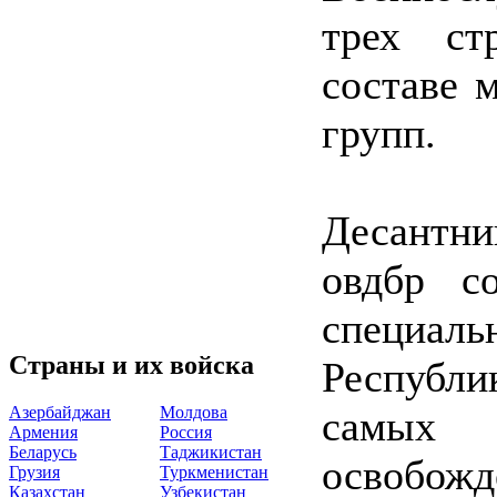
трех ст
составе 
групп.
Десантн
овдбр с
специаль
Страны и их войска
Республи
Азербайджан
Молдова
самых 
Армения
Россия
Беларусь
Таджикистан
освобожд
Грузия
Туркменистан
Казахстан
Узбекистан