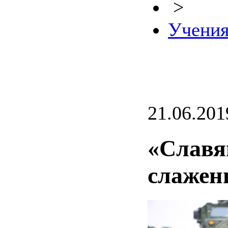
>
Учени
21.06.201
«Славя
слажен