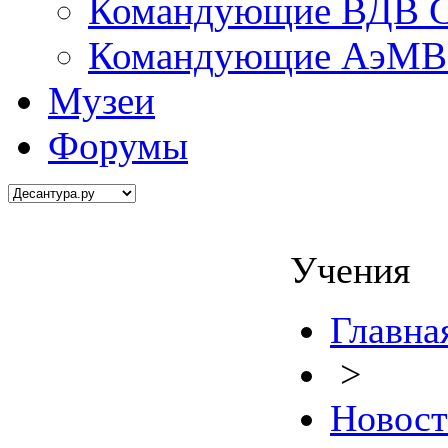
Командующие ВДВ С
Командующие АэМВ 
Музеи
Форумы
Учения
Главна
>
Новос