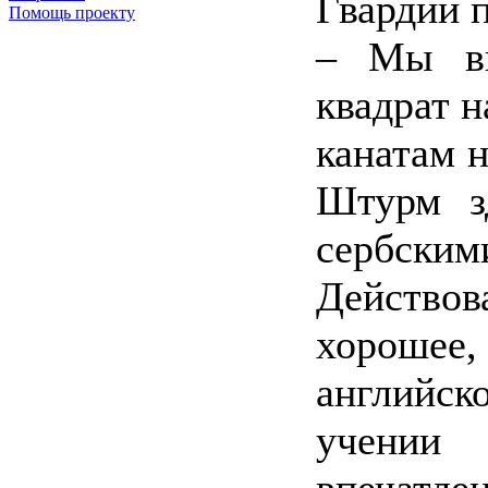
Гвардии 
Помощь проекту
– Мы вы
квадрат н
канатам н
Штурм з
сербск
Действов
хорошее
английс
учении 
впечатл