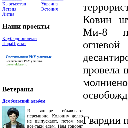
террори
Кыргызстан
Украина
Латвия
Эстония
Литва
Ковин шт
Наши проекты
Ми-8 п
Клуб однополчан
огнево
ПараШутки
десанти
Светильники РКУ уличные
Светильники РКУ уличные
.
inteks-elektro.ru
провела 
молние
Ветераны
освобожд
Дембельский альбом
В январе объявляют
перемирие. Колонну долго
Гвардии 
не выпускают, потом мы
всё-таки едем. Нам говорят