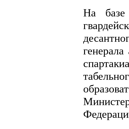
На базе
гварде
десантно
генерала
спартаки
табельно
образо
Министе
Федераци