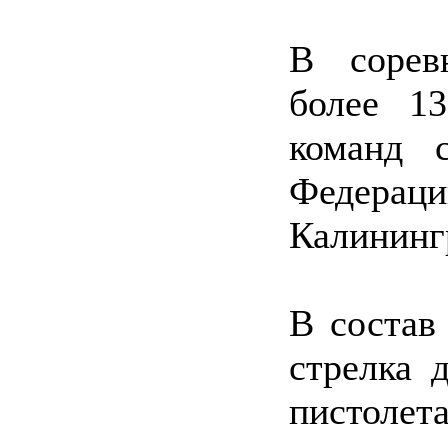
В сорев
более 1
команд 
Федера
Калининг
В состав
стрелка 
пистол