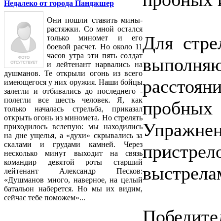
Недалеко от города Панджшер
Они пошли ставить мины-
растяжки. Со мной остался
Для стре
только миномет и его
боевой расчет. Но около 11
часов утра эти пять солдат
выполн
и лейтенант нарвались на
душманов. Те открыли огонь из всего
расстоян
имеющегося у них оружия. Наши бойцы
залегли и отбивались до последнего -
полегли все шесть человек. Я, как
пробных
только началась стрельба, приказал
открыть огонь из миномета. Но стрелять
Упражне
приходилось вслепую: мы находились
на дне ущелья, а «духи» скрывались за
скалами и грудами камней. Через
пристр
несколько минут выходит на связь
командир девятой роты старший
выстрела
лейтенант Александр Песков:
«Душманов много, наверное, на целый
батальон наберется. Но мы их видим,
сейчас тебе поможем»...
Победит