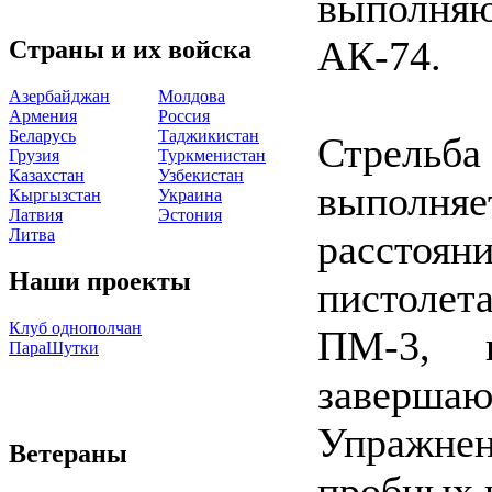
выполня
АК-74.
Страны и их войска
Азербайджан
Молдова
Армения
Россия
Беларусь
Таджикистан
Стрель
Грузия
Туркменистан
Казахстан
Узбекистан
выполн
Кыргызстан
Украина
Латвия
Эстония
Литва
расстоян
Наши проекты
пистоле
Клуб однополчан
ПМ-3, 
ПараШутки
заверша
Упражн
Ветераны
пробных 