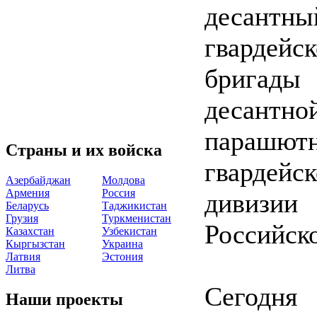
десантн
гварде
бригад
десантно
парашют
Страны и их войска
гварде
Азербайджан
Молдова
Армения
Россия
дивизии
Беларусь
Таджикистан
Грузия
Туркменистан
Российск
Казахстан
Узбекистан
Кыргызстан
Украина
Латвия
Эстония
Литва
Сегодн
Наши проекты