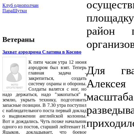
осущес
Клуб однополчан
ПараШутки
площадк
район п
Ветераны
организов
Захват аэродрома Слатина в Косово
К пяти часам утра 12 июня
Для гва
аэродром был взят. Теперь
главная задача -
закрепиться, создать
Алексея
систему охраны и обороны.
Солдаты валятся с ног, но
масштаб
надо держаться, надо "закопаться" в
землю, укрыть технику, подготовить
запасные позиции. В 7.30 утра поступил
разведыв
с наблюдательного поста первый доклад
о выдвижении английской колонны.
приходило
Вот и дождались. Чуть позже начальник
одного из постов, старший лейтенант Н.
Яцыков, докладывает, что боевое