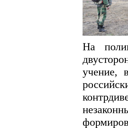
На поли
двусторо
учение, 
российс
контрдив
незак
формир