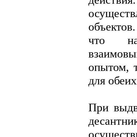
осущес
объектов.
что н
взаимов
опытом, 
для обеих
При выдв
десантни
осущест