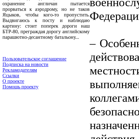
военно
охранение англичан пытается
прорваться к аэродрому, но не таков
Федераци
Яцыков, чтобы кого-то пропустить.
Выдвигаюсь к посту и наблюдаю
картину: стоит поперек дороги наш
БТР-80, преграждая дорогу английскому
парашютно-десантному батальону...
– Особенн
действов
Пользовательское соглашение
Подписка на новости
местност
Рекламодателям
Ссылки
выполня
О проекте
Помощь проекту
коллег
безопас
назначен
действия