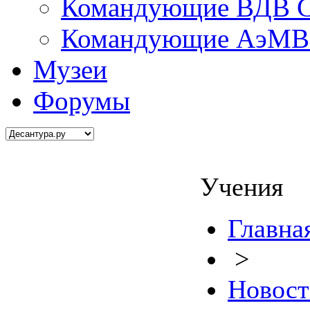
Командующие ВДВ С
Командующие АэМВ 
Музеи
Форумы
Учения
Главна
>
Новост