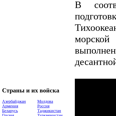
В соот
подгот
Тихооке
морско
выполне
десантной
Страны и их войска
Азербайджан
Молдова
Армения
Россия
Беларусь
Таджикистан
Грузия
Туркменистан