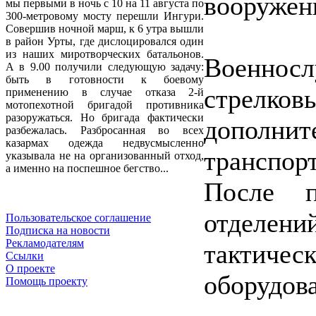
вооружен
мы первыми в ночь с 10 на 11 августа по
300-метровому мосту перешли Ингури.
Совершив ночной марш, к 6 утра вышли
в район Урты, где дислоцировался один
из наших миротворческих батальонов.
Военнос
А в 9.00 получили следующую задачу:
быть в готовности к боевому
стрелк
применению в случае отказа 2-й
мотопехотной бригадой противника
разоружаться. Но бригада фактически
дополнит
разбежалась. Разбросанная во всех
казармах одежда недвусмысленно
транспо
указывала не на организованный отход,
а именно на поспешное бегство...
После п
отделе
Пользовательское соглашение
Подписка на новости
Рекламодателям
тактичес
Ссылки
О проекте
оборудов
Помощь проекту