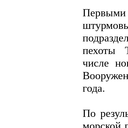
Первыми
штурмо
подразд
пехоты 
числе но
Вооруже
года.
По резул
морской 