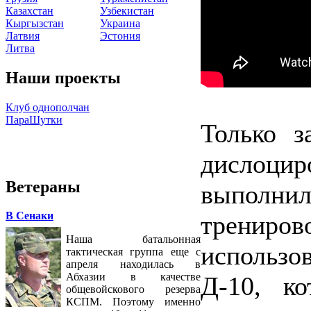
Казахстан
Узбекистан
Кыргызстан
Украина
Латвия
Эстония
Литва
Наши проекты
Клуб однополчан
ПараШутки
Только з
дислоц
Ветераны
выполн
В Сенаки
трени
Наша батальонная
использ
тактическая группа еще с
апреля находилась в
Абхазии в качестве
Д-10, к
общевойскового резерва
КСПМ. Поэтому именно