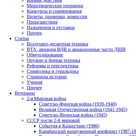
Боевые действия
Миротворческие операции
Конкурсы и соревнования
Визиты, проверки, комиссии
Происшествия
Назначения и отставки
Прочее
Статьи
Воздушно-десантная техника
ВТА, авиация ВДВ и авиационные части ДШВ
Обмундирование
Оружие и боевая техника
Реформы и перспективы
Символика и геральдика
Страницы истории
Учения
Прочее
Ветераны
2-я Мировая война
Советско-Финская война (1939-1940)
Великая Отечественная война (1941-1945)
Советско-Японская война (1945)
СССР после 2-й мировой
События в Казахстане (1986)
Карабахский вооруженный конфликт (1987-19