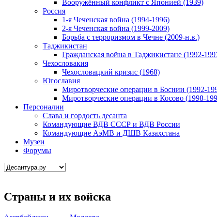
Вооружённый конфликт с Японией (1939)
Россия
1-я Чеченская война (1994-1996)
2-я Чеченская война (1999-2009)
Борьба с терроризмом в Чечне (2009-н.в.)
Таджикистан
Гражданская война в Таджикистане (1992-199
Чехословакия
Чехословацкий кризис (1968)
Югославия
Миротворческие операции в Боснии (1992-19
Миротворческие операции в Косово (1998-199
Персоналии
Слава и гордость десанта
Командующие ВДВ СССР и ВДВ России
Командующие АэМВ и ДШВ Казахстана
Музеи
Форумы
Страны и их войска