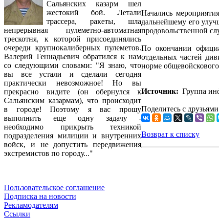
Сальянских казарм шел
жестокий бой. Летали
Начались мероприятия
трассера, ракеты, шла
дальнейшему его улуч
непрерывная пулеметно-автоматная
продовольственной слу
трескотня, к которой присоединялись
очереди крупнокалиберных пулеметов.
По окончании официа
Валерий Геннадьевич обратился к нам
отдельных частей див
со следующими словами: "Я знаю, что
норме общевойскового
вы все устали и сделали сегодня
практически невозможное! Но вы
Источник:
Группа инф
прекрасно видите (он обернулся к
Сальянским казармам), что происходит
Поделитесь с друзьями
в городе! Поэтому я вас прошу
выполнить еще одну задачу -
необходимо прикрыть техникой
Возврат к списку
подразделения милиции и внутренних
войск, и не допустить передвижения
экстремистов по городу..."
Пользовательское соглашение
Подписка на новости
Рекламодателям
Ссылки