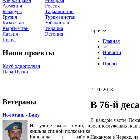
Азербайджан
Молдова
Армения
Россия
Беларусь
Таджикистан
Грузия
Туркменистан
Казахстан
Узбекистан
Кыргызстан
Украина
Прочее
Латвия
Эстония
Литва
Главная
>
Наши проекты
Новости
>
Прочее
Клуб однополчан
ПараШутки
21.10.2018
Ветераны
В 76-й де
Иолотань - Баку
В каждой части Псков
На улице было темно, и
военнослужащих, как в
лишь за спиной полковника
Евневича, в районе
Накануне в Черехе, на