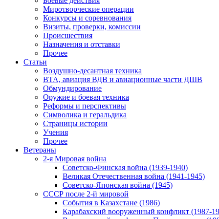
Боевые действия
Миротворческие операции
Конкурсы и соревнования
Визиты, проверки, комиссии
Происшествия
Назначения и отставки
Прочее
Статьи
Воздушно-десантная техника
ВТА, авиация ВДВ и авиационные части ДШВ
Обмундирование
Оружие и боевая техника
Реформы и перспективы
Символика и геральдика
Страницы истории
Учения
Прочее
Ветераны
2-я Мировая война
Советско-Финская война (1939-1940)
Великая Отечественная война (1941-1945)
Советско-Японская война (1945)
СССР после 2-й мировой
События в Казахстане (1986)
Карабахский вооруженный конфликт (1987-19