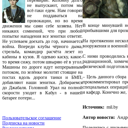
перемирие. Колонну долго
не выпускают, потом мы
всё-таки едем. Нам говорят
не поддаваться на
провокации, но во время
В конце минувшей не
движения мы сами себе хозяева. Нет
прибывшими для прохо
никаких сомнений, что при любой
попытке нападения все зенитки ответят.
На протяжении нескол
Не успеваем доехать до гор, начинается
вооружения и военной 
война. Впереди клубы чёрного дыма,
стрельба, командир расчёта лезет из
С ними проводились к
кабины в кузов. Я одеваю каску, какое-
радиационной, химиче
то время сижу, потом швыряю её в угол.
физической подготовл
Машины по дороге идут непрерывным
потоком, по зелёнке молотят стоящие на
– Цель данного сбора
постах вдоль дороги танки и БМП,
прокомментировал пр
добавляют наши зенитки. Добираемся
специальных операций
до Джабаля. Головной Урал на полной
и кафедр. Конечно же, 
скорости уходит в Кабул - в нашей
батарее потери...
Источник:
mil.by
Автор новости:
Андре
Пользовательское соглашение
Подписка на новости
Поделитесь с друзьями