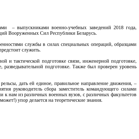
ами – выпускниками военно-учебных заведений 2018 года,
аций Вооруженных Сил Республики Беларусь.
енностями службы в силах специальных операций, образцами
предстоит служить.
ой и тактической подготовке связи, инженерной подготовке,
, разведывательной подготовке. Также был проверен уровень
рельсы, дать ей единое, правильное направление движения, –
иятия руководитель сбора заместитель командующего силами
 к нам из различных военных вузов, с различных факультетов
 может!) упор делается на теоретические знания.