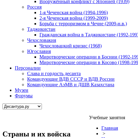
Вооружённый конфликт с Японией (1939)
Россия
1-я Чеченская война (1994-1996)
2-я Чеченская война (1999-2009)
Борьба с терроризмом в Чечне (2009-н.в.)
Таджикистан
Гражданская война в Таджикистане (1992-199
Чехословакия
Чехословацкий кризис (1968)
Югославия
Миротворческие операции в Боснии (1992-19
Миротворческие операции в Косово (1998-199
Персоналии
Слава и гордость десанта
Командующие ВДВ СССР и ВДВ России
Командующие АэМВ и ДШВ Казахстана
Музеи
Форумы
Учебные занятия
Главная
Страны и их войска
>