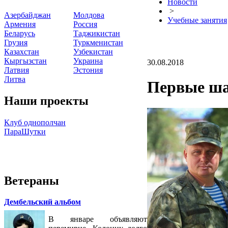
Новости
>
Азербайджан
Молдова
Учебные занятия
Армения
Россия
Беларусь
Таджикистан
Грузия
Туркменистан
Казахстан
Узбекистан
Кыргызстан
Украина
30.08.2018
Латвия
Эстония
Литва
Первые ша
Наши проекты
Клуб однополчан
ПараШутки
Ветераны
Дембельский альбом
В январе объявляют