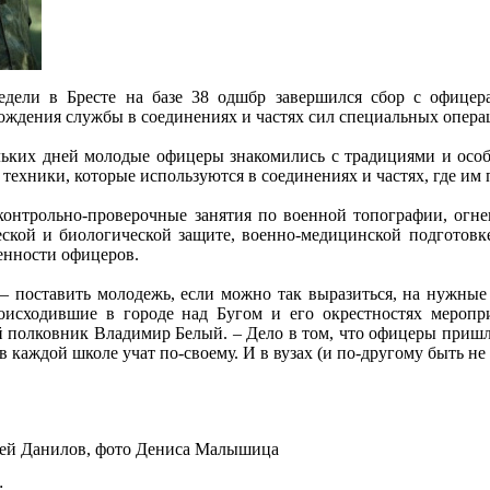
дели в Бресте на базе 38 одшбр завершился сбор с офицер
ждения службы в соединениях и частях сил специальных опер
ьких дней молодые офицеры знакомились с традициями и особ
техники, которые используются в соединениях и частях, где им 
онтрольно-проверочные занятия по военной топографии, огнев
ской и биологической защите, военно-медицинской подготовке
енности офицеров.
 – поставить молодежь, если можно так выразиться, на нужные 
оисходившие в городе над Бугом и его окрестностях меропр
 полковник Владимир Белый. – Дело в том, что офицеры пришли
в каждой школе учат по-своему. И в вузах (и по-другому быть не
й Данилов, фото Дениса Малышица
: