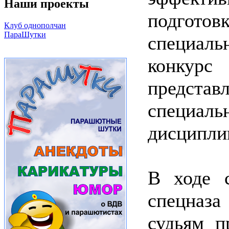
Наши проекты
подго
Клуб однополчан
ПараШутки
специал
конкурс
предст
специа
дисципли
В ходе 
спецназа
судьям п