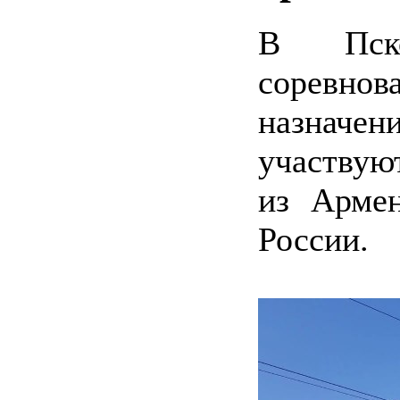
В Пско
соревно
назначен
участвую
из Армен
России.