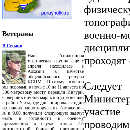
физическ
топогра
военно-м
Ветераны
дисципл
В Сенаки
Наша батальонная
проходят 
тактическая группа еще с
апреля находилась в
Абхазии в качестве
общевойскового резерва
КСПМ. Поэтому именно
Следует 
мы первыми в ночь с 10 на 11 августа по
300-метровому мосту перешли Ингури.
Министе
Совершив ночной марш, к 6 утра вышли
в район Урты, где дислоцировался один
участие
из наших миротворческих батальонов.
А в 9.00 получили следующую задачу:
быть в готовности к боевому
проводим
применению в случае отказа 2-й
мотопехотной бригадой противника