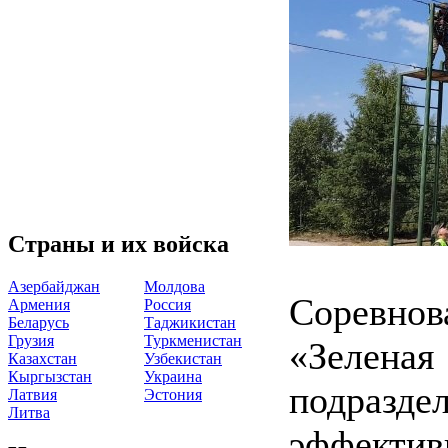
Страны и их войска
Азербайджан
Молдова
Соревн
Армения
Россия
Беларусь
Таджикистан
Грузия
Туркменистан
«Зелена
Казахстан
Узбекистан
Кыргызстан
Украина
подразде
Латвия
Эстония
Литва
эффектив