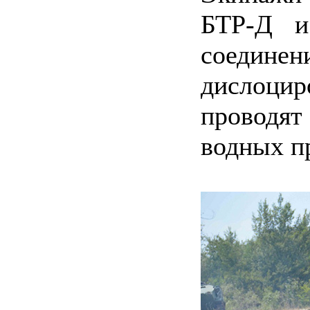
БТР-Д и
соединен
дислоци
проводя
водных п