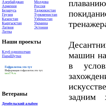
плаван
Азербайджан
Молдова
Армения
Россия
Беларусь
Таджикистан
покида
Грузия
Туркменистан
Казахстан
Узбекистан
тренажер
Кыргызстан
Украина
Латвия
Эстония
Литва
Наши проекты
Десантни
Клуб однополчан
машин на
ПараШутки
в услов
Гофролоток это тут
Информация
гофролоток это тут
.
захожде
tara174.ru
искусств
Ветераны
задним 
Дембельский альбом