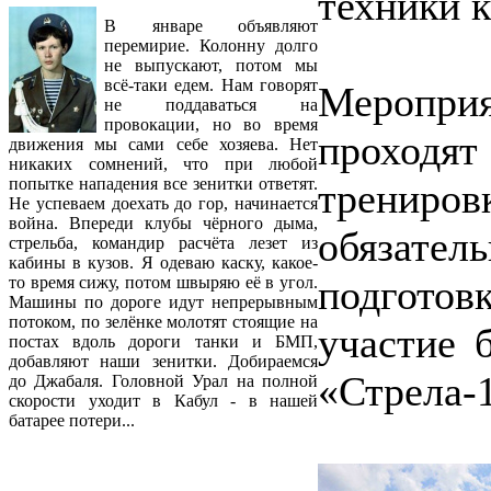
техники к
В январе объявляют
перемирие. Колонну долго
не выпускают, потом мы
всё-таки едем. Нам говорят
Меропр
не поддаваться на
провокации, но во время
проходя
движения мы сами себе хозяева. Нет
никаких сомнений, что при любой
попытке нападения все зенитки ответят.
тренир
Не успеваем доехать до гор, начинается
война. Впереди клубы чёрного дыма,
обязат
стрельба, командир расчёта лезет из
кабины в кузов. Я одеваю каску, какое-
подготов
то время сижу, потом швыряю её в угол.
Машины по дороге идут непрерывным
потоком, по зелёнке молотят стоящие на
участие 
постах вдоль дороги танки и БМП,
добавляют наши зенитки. Добираемся
«Стрела-
до Джабаля. Головной Урал на полной
скорости уходит в Кабул - в нашей
батарее потери...