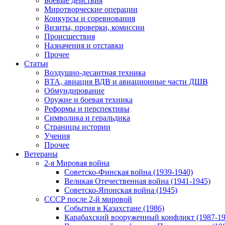
Боевые действия
Миротворческие операции
Конкурсы и соревнования
Визиты, проверки, комиссии
Происшествия
Назначения и отставки
Прочее
Статьи
Воздушно-десантная техника
ВТА, авиация ВДВ и авиационные части ДШВ
Обмундирование
Оружие и боевая техника
Реформы и перспективы
Символика и геральдика
Страницы истории
Учения
Прочее
Ветераны
2-я Мировая война
Советско-Финская война (1939-1940)
Великая Отечественная война (1941-1945)
Советско-Японская война (1945)
СССР после 2-й мировой
События в Казахстане (1986)
Карабахский вооруженный конфликт (1987-19