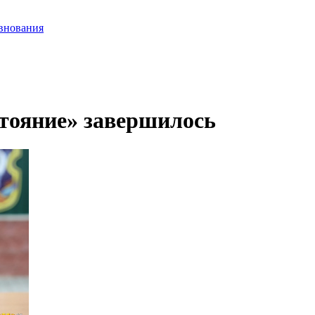
внования
тояние» завершилось