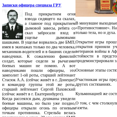
Записки офицера спецназа ГРУ
Под прикрытием огня
взвода сидящего на скалах,
В минувшие выходные 
а главное под прикрытием
«Противостояние». На
дымовой завесы, ребята со
только тела, но и духа.
скал забросали вход в
ущелье дымовыми
Открытие игры прошл
шашками. В ущелье ворвались две БМП,
открытия приняли уч
имея в экипажах только по два человека,
ветеранов войны в Аф
механиков-водителей и в башнях сидели
стойкости в предст
наводчики. К сожалению фамилий
продемонстрировали э
солдат, которые сидели за рычагами
боевых машин не помню. А вот
Основные этапы состяз
наводчиками пошли офицеры, это
замполит 1-ой роты, старший лейтенант
Участникам игры пред
Стасюк А.А. (сейчас живёт в г. Донецке)
других состязаниях.
и командир группы этой же роты,
старший лейтенант Сергей Паховский
Кульминацией же состя
(сейчас живёт в г. Екатеринбурге).
Когда рассеялся дым, душманы увидели
О том, с чем столкну
боевые машины, но было уже поздно,
газеты.
офицеры открыли огонь по огневым
точкам противника. Стрельба велась