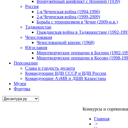
Вооружённый конфликт с Японией (1939)
Россия
1-я Чеченская война (1994-1996)
2-я Чеченская война (1999-2009)
Борьба с терроризмом в Чечне (2009-н.в.)
Таджикистан
Гражданская война в Таджикистане (1992-199
Чехословакия
Чехословацкий кризис (1968)
Югославия
Миротворческие операции в Боснии (1992-19
Миротворческие операции в Косово (1998-199
Персоналии
Слава и гордость десанта
Командующие ВДВ СССР и ВДВ России
Командующие АэМВ и ДШВ Казахстана
Музеи
Форумы
Конкурсы и соревнова
Главная
>