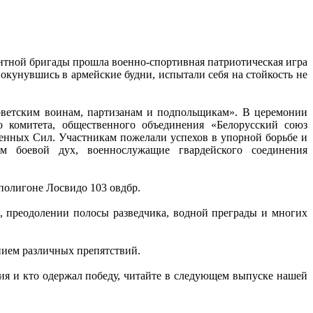
нтной бригады прошла военно-спортивная патриотическая игра
кунувшись в армейские будни, испытали себя на стойкость не
ветским воинам, партизанам и подпольщикам». В церемонии
о комитета, общественного объединения «Белорусский союз
енных Сил. Участникам пожелали успехов в упорной борьбе и
м боевой дух, военнослужащие гвардейского соединения
 полигоне Лосвидо 103 овдбр.
я, преодолении полосы разведчика, водной преграды и многих
нием различных препятствий.
ия и кто одержал победу, читайте в следующем выпуске нашей