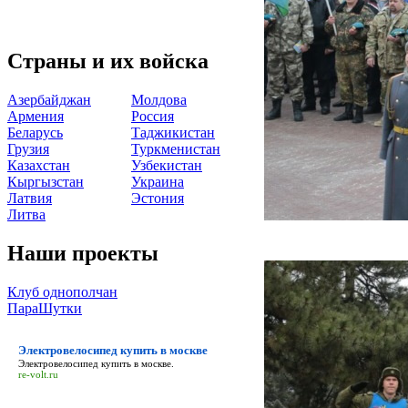
Страны и их войска
Азербайджан
Молдова
Армения
Россия
Беларусь
Таджикистан
Грузия
Туркменистан
Казахстан
Узбекистан
Кыргызстан
Украина
Латвия
Эстония
Литва
Наши проекты
Клуб однополчан
ПараШутки
Электровелосипед купить в москве
Электровелосипед купить в москве
.
re-volt.ru