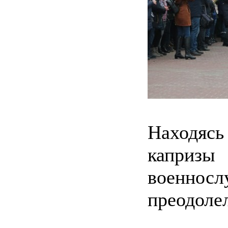
Находясь 
капри
военно
преодолел