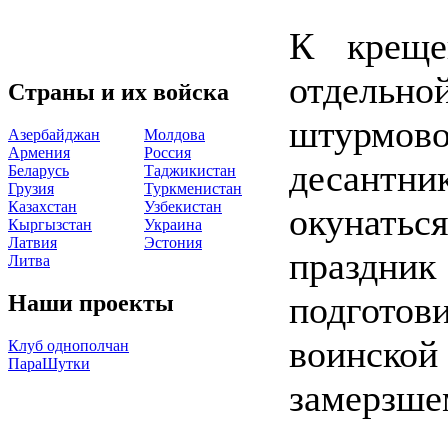
К креще
отдельн
Страны и их войска
штурмово
Азербайджан
Молдова
Армения
Россия
десантни
Беларусь
Таджикистан
Грузия
Туркменистан
Казахстан
Узбекистан
окунатьс
Кыргызстан
Украина
Латвия
Эстония
праздник
Литва
подгото
Наши проекты
воинско
Клуб однополчан
ПараШутки
замерзше