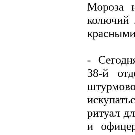
Мороза н
колючий 
красными
- Сегодн
38-й отд
штурмов
искупать
ритуал дл
и офице