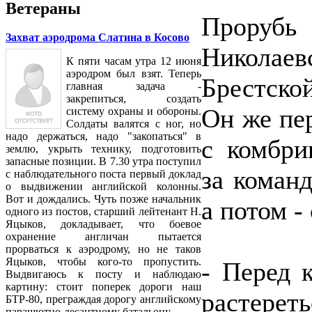
Ветераны
Прорубь
Захват аэродрома Слатина в Косово
Николае
К пяти часам утра 12 июня
аэродром был взят. Теперь
Брестско
главная задача -
закрепиться, создать
Он же пер
систему охраны и обороны.
Солдаты валятся с ног, но
надо держаться, надо "закопаться" в
с комбри
землю, укрыть технику, подготовить
запасные позиции. В 7.30 утра поступил
за коман
с наблюдательного поста первый доклад
о выдвижении английской колонны.
Вот и дождались. Чуть позже начальник
а потом -
одного из постов, старший лейтенант Н.
Яцыков, докладывает, что боевое
охранение англичан пытается
прорваться к аэродрому, но не таков
Яцыков, чтобы кого-то пропустить.
- Перед к
Выдвигаюсь к посту и наблюдаю
картину: стоит поперек дороги наш
растереть
БТР-80, преграждая дорогу английскому
парашютно-десантному батальону...