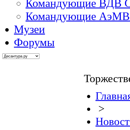
Командующие ВДВ С
Командующие АэМВ 
Музеи
Форумы
Торжеств
Главна
>
Новост