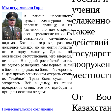
учения 
Мы штурмовали Гори
В районе населенного
слаженн
пункта Хетагурово мы
перешли границу, и из
также 
"зеленки" по нам открыли
огонь грузинские танки. По
счастливой случайности,
действ
видимо, Бог нас охранял, разрывы
ложились близко, но не могли попасть
государс
ни в одну машину. Данные об
обстановке отсутствовали. Что впереди,
не знали. Ни одной российской части,
вооруже
ни одного разведчика. Мы первые. Шли
в боевых порядках на большой скорости.
местност
Я дал приказ зенитчикам открыть огонь
по "зелёнке". Трава была сухая - и
загорелась. Всё в дыму, их танки
прекратили огонь, все их приборы и
прицелы ослепли от дыма...
От Воо
Казахста
Пользовательское соглашение