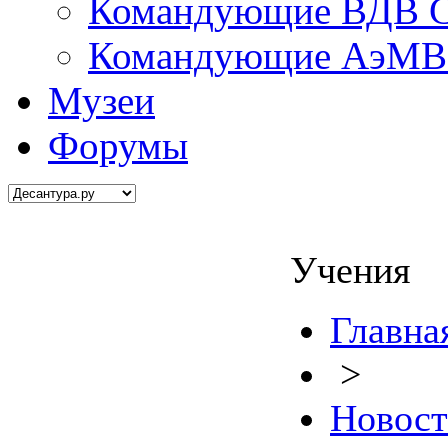
Командующие ВДВ С
Командующие АэМВ 
Музеи
Форумы
Учения
Главна
>
Новос