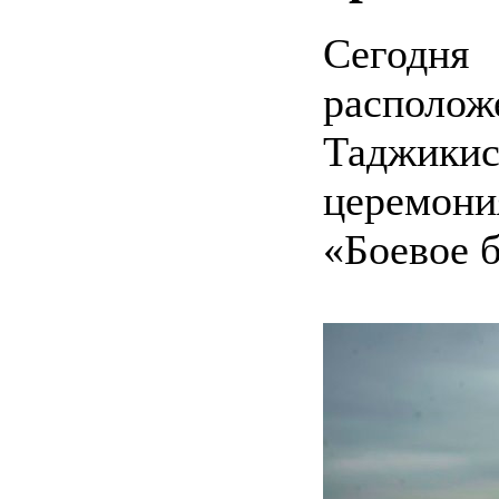
Сегодня
распол
Таджики
церемони
«Боевое б