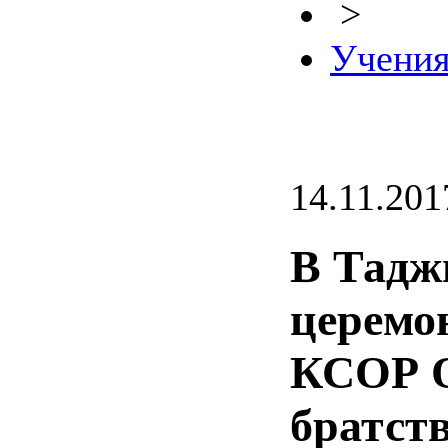
>
Учени
14.11.201
В Тадж
церемо
КСОР О
братств