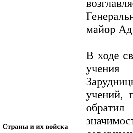
возглав
Генерал
майор Ад
В ходе с
учения 
Зарудниц
учений, 
обрати
значимо
Страны и их войска