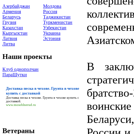
совер
Азербайджан
Молдова
коллект
Армения
Россия
Беларусь
Таджикистан
Грузия
Туркменистан
совреме
Казахстан
Узбекистан
Кыргызстан
Украина
Азиатско
Латвия
Эстония
Литва
Наши проекты
В заклю
Клуб однополчан
ПараШутки
страте
Доставка песка в чехове. Грунта в чехове
братств
купить с доставкой
Доставка песка в чехове. Грунта в чехове купить с
доставкой
.
воински
www.mosoblnerud.ru
Беларус
России и
Ветераны