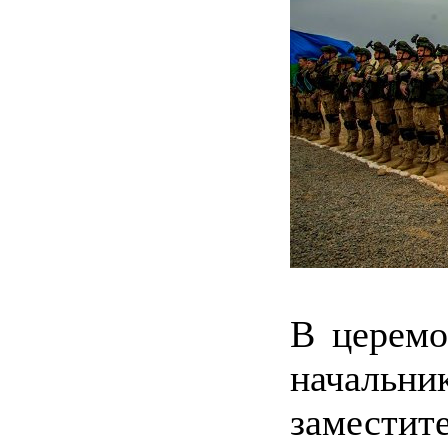
В церемо
начальни
замест