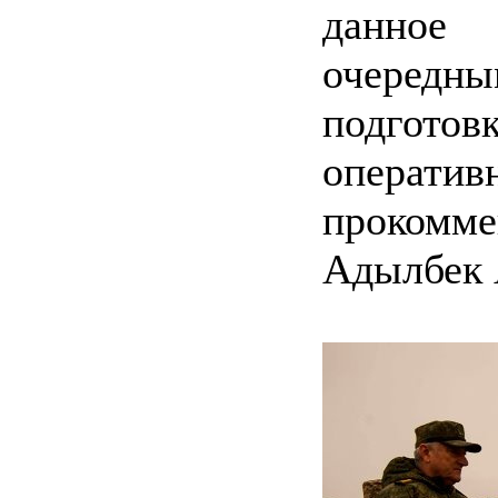
данное 
очередны
подгот
операт
проком
Адылбек 