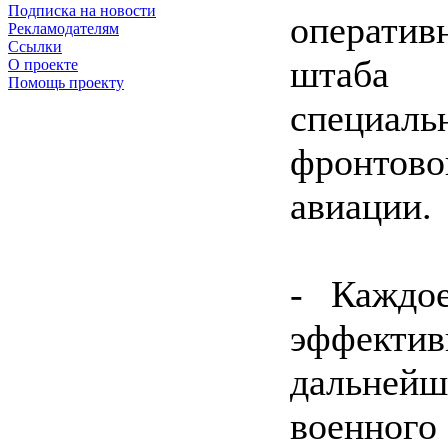
Подписка на новости
операти
Рекламодателям
Ссылки
штаба 
О проекте
Помощь проекту
специал
фронтов
авиации.
- Каждое
эффект
дальнейш
военного