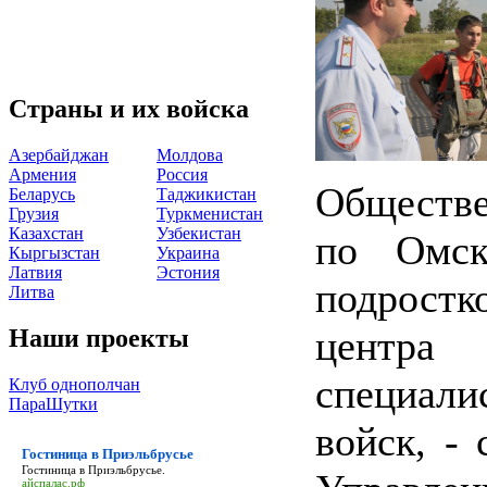
Страны и их войска
Азербайджан
Молдова
Армения
Россия
Обществ
Беларусь
Таджикистан
Грузия
Туркменистан
Казахстан
Узбекистан
по Омск
Кыргызстан
Украина
Латвия
Эстония
подростк
Литва
центр
Наши проекты
специал
Клуб однополчан
ПараШутки
войск, -
Гостиница в Приэльбрусье
Гостиница в Приэльбрусье
.
айспалас.рф