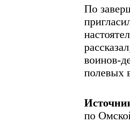
По завер
пригласи
настоят
рассказ
воинов-д
полевых в
Источни
по Омско