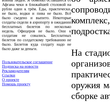
войны людей. Я обменял оставшиеся от
Афгана чеки в ближайшей столовой на
сопрово
рубли один к трём. Еды, практически,
не было, водки и пива не было. Всё
комплекс
было съедено и выпито. Некоторые
солдаты сидели в аэропорту в ожидании
бесплатных билетов по несколько
подростк
недель. Офицеров не было. Они к
солдатам не совались. Бесплатных
билетов по солдатскому требованию не
было. Билетов куда солдату надо не
было даже за деньги.
На стади
органи
Пользовательское соглашение
Подписка на новости
Рекламодателям
практич
Ссылки
О проекте
оружия м
Помощь проекту
сборке а