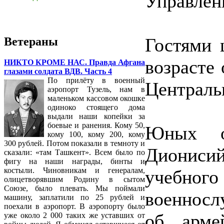
Управлен
Гостями 
Ветераны
возрасте 
НИКТО КРОМЕ НАС. Правда Афгана
глазами солдата ВДВ. Часть 4
По прилёту в военный
Централь
аэропорт Тузель, нам в
маленьком кассовом окошке
одиноко стоящего дома
выдали наши копейки за
боевые и ранения. Кому 50,
Юных о
кому 100, кому 200, кому
300 рублей. Потом показали в темноту и
Дионис
сказали: «там Ташкент». Всем было по
фигу на наши награды, бинты и
костыли. Чиновникам и генералам,
учебного
олицетворявшим Родину в сытом
Союзе, было плевать. Мы поймали
военносл
машину, заплатили по 25 рублей и
поехали в аэропорт. В аэропорту было
об арме
уже около 2 000 таких же уставших от