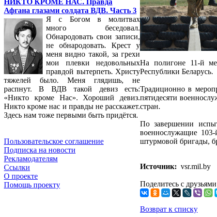
НИКТО КРОМЕ НАС. Правда
Афгана глазами солдата ВДВ. Часть 3
Я с Богом в молитвах
много беседовал.
Обнародовать свои записи,
не обнародовать. Крест у
меня видно такой, за грехи
На полигоне 11‑й м
мои плевки недовольных
Республики Беларусь.
правдой вытерпеть. Христу
тяжелей было. Меня глядишь, не
Традиционно в мероп
распнут. В ВДВ такой девиз есть:
пятидесяти военнослу
«Никто кроме Нас». Хороший девиз.
стран.
Никто кроме нас и правды не расскажет.
Здесь нам тоже первыми быть придётся.
По завершении испыт
военнослужащие 103‑й
штурмовой бригады, бр
Пользовательское соглашение
Подписка на новости
Рекламодателям
Источник:
vsr.mil.by
Ссылки
О проекте
Поделитесь с друзьями
Помощь проекту
Возврат к списку