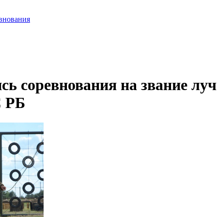
внования
сь соревнования на звание лу
 РБ