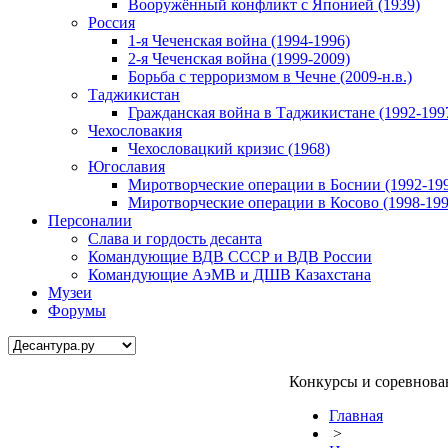
Вооружённый конфликт с Японией (1939)
Россия
1-я Чеченская война (1994-1996)
2-я Чеченская война (1999-2009)
Борьба с терроризмом в Чечне (2009-н.в.)
Таджикистан
Гражданская война в Таджикистане (1992-199
Чехословакия
Чехословацкий кризис (1968)
Югославия
Миротворческие операции в Боснии (1992-19
Миротворческие операции в Косово (1998-199
Персоналии
Слава и гордость десанта
Командующие ВДВ СССР и ВДВ России
Командующие АэМВ и ДШВ Казахстана
Музеи
Форумы
Конкурсы и соревнова
Главная
>