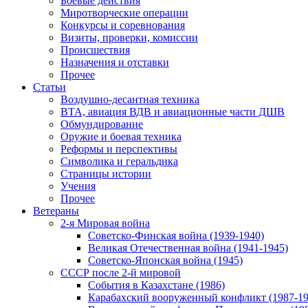
Боевые действия
Миротворческие операции
Конкурсы и соревнования
Визиты, проверки, комиссии
Происшествия
Назначения и отставки
Прочее
Статьи
Воздушно-десантная техника
ВТА, авиация ВДВ и авиационные части ДШВ
Обмундирование
Оружие и боевая техника
Реформы и перспективы
Символика и геральдика
Страницы истории
Учения
Прочее
Ветераны
2-я Мировая война
Советско-Финская война (1939-1940)
Великая Отечественная война (1941-1945)
Советско-Японская война (1945)
СССР после 2-й мировой
События в Казахстане (1986)
Карабахский вооруженный конфликт (1987-19