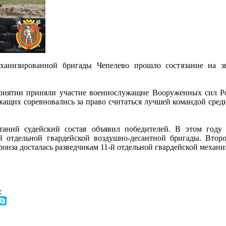
еханизированной бригады Чепелево прошло состязание на 
риятии приняли участие военнослужащие Вооруженных сил Ро
жащих соревновались за право считаться лучшей командой сре
аний судейский состав объявил победителей. В этом году
 отдельной гвардейской воздушно-десантной бригады. Второй
онза досталась разведчикам 11‑й отдельной гвардейской механ
: