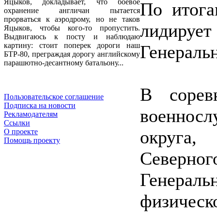
Яцыков, докладывает, что боевое
По итога
охранение англичан пытается
прорваться к аэродрому, но не таков
лидирует
Яцыков, чтобы кого-то пропустить.
Выдвигаюсь к посту и наблюдаю
картину: стоит поперек дороги наш
Генеральн
БТР-80, преграждая дорогу английскому
парашютно-десантному батальону...
В сорев
Пользовательское соглашение
Подписка на новости
военнос
Рекламодателям
Ссылки
округа,
О проекте
Помощь проекту
Северног
Генераль
физическ