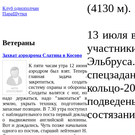
(4130 м).
Клуб однополчан
ПараШутки
13 июля 
Ветераны
участник
Захват аэродрома Слатина в Косово
Эльбруса
К пяти часам утра 12 июня
спецзад
аэродром был взят. Теперь
главная задача -
закрепиться, создать
кольцо
систему охраны и обороны.
Солдаты валятся с ног, но
подвед
надо держаться, надо "закопаться" в
землю, укрыть технику, подготовить
запасные позиции. В 7.30 утра поступил
состязани
с наблюдательного поста первый доклад
о выдвижении английской колонны.
Вот и дождались. Чуть позже начальник
одного из постов, старший лейтенант Н.