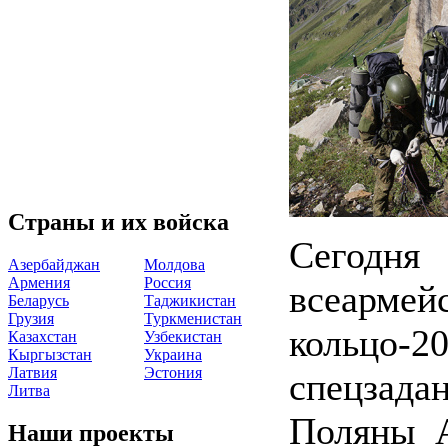
Страны и их войска
Сегодня
Азербайджан
Молдова
Армения
Россия
всеармей
Беларусь
Таджикистан
Грузия
Туркменистан
кольцо-
Казахстан
Узбекистан
Кыргызстан
Украина
Латвия
Эстония
спецзада
Литва
Поляны А
Наши проекты