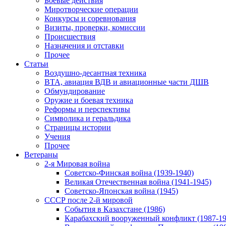
Боевые действия
Миротворческие операции
Конкурсы и соревнования
Визиты, проверки, комиссии
Происшествия
Назначения и отставки
Прочее
Статьи
Воздушно-десантная техника
ВТА, авиация ВДВ и авиационные части ДШВ
Обмундирование
Оружие и боевая техника
Реформы и перспективы
Символика и геральдика
Страницы истории
Учения
Прочее
Ветераны
2-я Мировая война
Советско-Финская война (1939-1940)
Великая Отечественная война (1941-1945)
Советско-Японская война (1945)
СССР после 2-й мировой
События в Казахстане (1986)
Карабахский вооруженный конфликт (1987-19