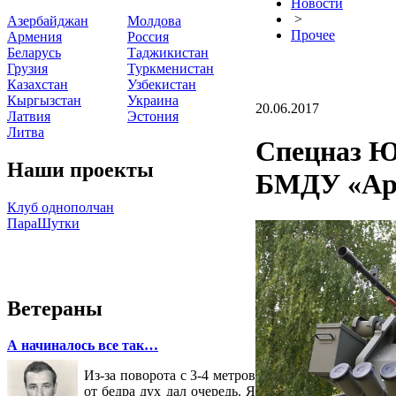
Новости
>
Азербайджан
Молдова
Прочее
Армения
Россия
Беларусь
Таджикистан
Грузия
Туркменистан
Казахстан
Узбекистан
Кыргызстан
Украина
20.06.2017
Латвия
Эстония
Литва
Спецназ Ю
Наши проекты
БМДУ «Ар
Клуб однополчан
ПараШутки
Ветераны
А начиналось все так…
Из-за поворота с 3-4 метров
от бедра дух дал очередь. Я