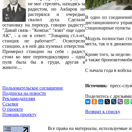
не мог стрелять, находясь за
радистом, но Акбаров не
растерялся и очередью
В одно из соединени
свалил духа. Сделали
дистанционного управ
остановку на перекур, говорю радисту:
стационарные пункты 
"Давай связь - "Компас" "взял" еще один
АК", - а он в ответ: "Товарищ ст.л-нт,
Модуль полностью стаб
станция не работает!". Осмотрели
места, так и в движени
станцию, а в ней два пулевых отверстия.
Примерил станцию на себя - радист
Кроме того, за неделю
стоял ко мне перпендикулярно - одна
а также бронеавтомоб
пуля была бы в груди, другая в
животе....
С начала года в войс
Источник:
пресс-служ
Пользовательское соглашение
Подписка на новости
Поделитесь с друзьями
Рекламодателям
Ссылки
О проекте
Возврат к списку
Помощь проекту
Все права на материалы, используемые н