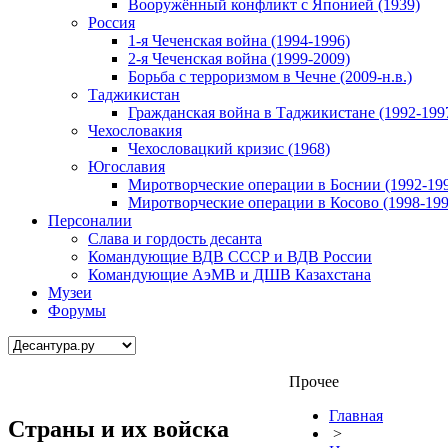
Вооружённый конфликт с Японией (1939)
Россия
1-я Чеченская война (1994-1996)
2-я Чеченская война (1999-2009)
Борьба с терроризмом в Чечне (2009-н.в.)
Таджикистан
Гражданская война в Таджикистане (1992-199
Чехословакия
Чехословацкий кризис (1968)
Югославия
Миротворческие операции в Боснии (1992-19
Миротворческие операции в Косово (1998-199
Персоналии
Слава и гордость десанта
Командующие ВДВ СССР и ВДВ России
Командующие АэМВ и ДШВ Казахстана
Музеи
Форумы
Прочее
Главная
Страны и их войска
>