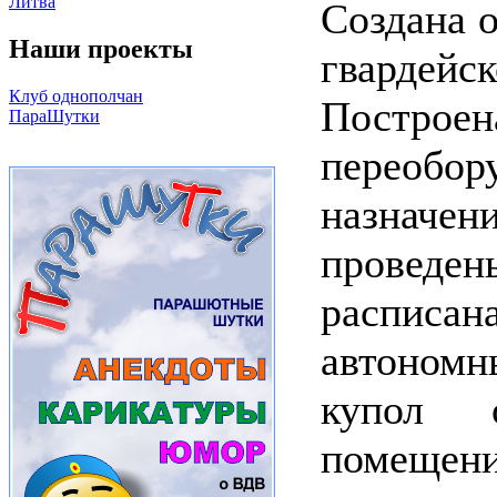
Литва
Создана 
Наши проекты
гвардей
Клуб однополчан
Постр
ПараШутки
переобор
назначе
проведен
расписан
автономн
купол 
помещени