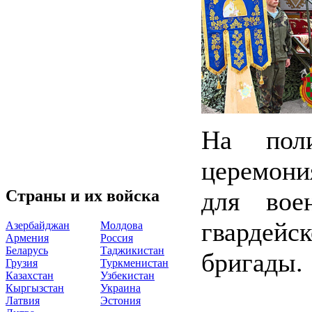
На поли
церемони
для вое
Страны и их войска
гварде
Азербайджан
Молдова
Армения
Россия
Беларусь
Таджикистан
бригады.
Грузия
Туркменистан
Казахстан
Узбекистан
Кыргызстан
Украина
Латвия
Эстония