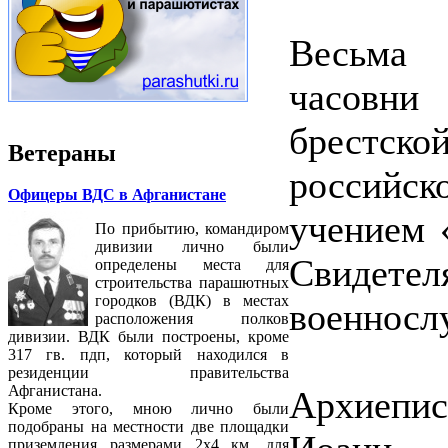
Весьма 
часовни
брестско
Ветераны
россий
Офицеры ВДС в Афганистане
учением 
По прибытию, командиром
дивизии лично были
Свидете
определены места для
строительства парашютных
городков (ВДК) в местах
военносл
расположения полков
дивизии. ВДК были построены, кроме
317 гв. пдп, который находился в
резиденции правительства
Афганистана.
Архиепи
Кроме этого, мною лично были
подобраны на местности две площадки
приземления размерами 2х4 км, для