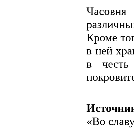
Часовня 
различн
Кроме тог
в ней хра
в честь
покровите
Источни
«Во слав