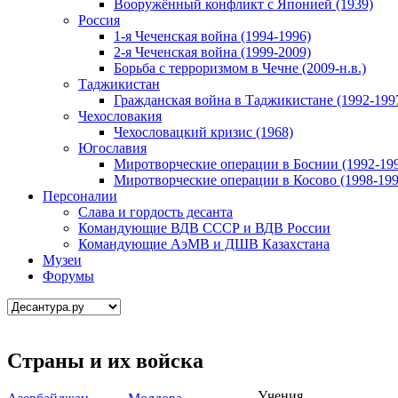
Вооружённый конфликт с Японией (1939)
Россия
1-я Чеченская война (1994-1996)
2-я Чеченская война (1999-2009)
Борьба с терроризмом в Чечне (2009-н.в.)
Таджикистан
Гражданская война в Таджикистане (1992-199
Чехословакия
Чехословацкий кризис (1968)
Югославия
Миротворческие операции в Боснии (1992-19
Миротворческие операции в Косово (1998-199
Персоналии
Слава и гордость десанта
Командующие ВДВ СССР и ВДВ России
Командующие АэМВ и ДШВ Казахстана
Музеи
Форумы
Страны и их войска
Учения