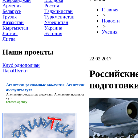
Азербайджан
Молдова
Армения
Россия
Главная
Беларусь
Таджикистан
>
Грузия
Туркменистан
Новости
Казахстан
Узбекистан
>
Кыргызстан
Украина
Учения
Латвия
Эстония
Литва
Наши проекты
22.02.2017
Клуб однополчан
ПараШутки
Российские
подготовк
Агентские рекламные аккаунты. Агентские
аккаунты гугл
Агентские рекламные аккаунты. Агентские аккаунты
гугл
.
rentacc.agency