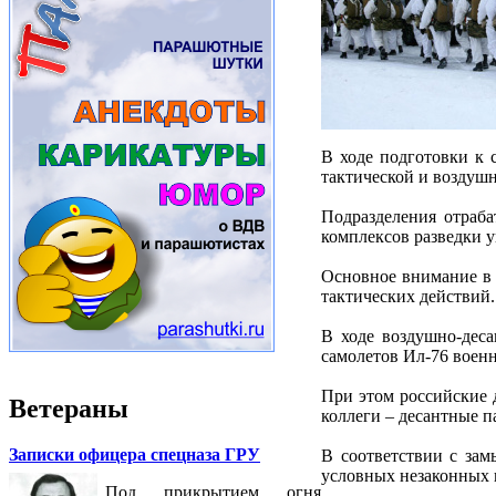
В ходе подготовки к 
тактической и воздушн
Подразделения отраб
комплексов разведки у
Основное внимание в 
тактических действий.
В ходе воздушно-дес
самолетов Ил-76 воен
При этом российские 
Ветераны
коллеги – десантные 
Записки офицера спецназа ГРУ
В соответствии с зам
условных незаконных 
Под прикрытием огня