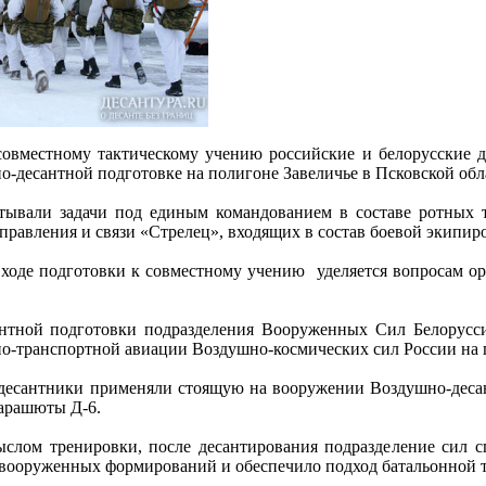
совместному тактическому учению российские и белорусские д
о-десантной подготовке на полигоне Завеличье в Псковской обл
атывали задачи под единым командованием в составе ротных 
правления и связи «Стрелец», входящих в состав боевой экипир
ходе подготовки к совместному учению уделяется вопросам ор
антной подготовки подразделения Вооруженных Сил Белорусс
но-транспортной авиации Воздушно-космических сил России на 
десантники применяли стоящую на вооружении Воздушно-десан
парашюты Д-6.
ыслом тренировки, после десантирования подразделение сил 
вооруженных формирований и обеспечило подход батальонной 