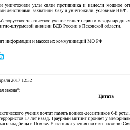
ки уничтожили узлы связи противника и нанесли мощное огн
ыми действиями захватили базу и уничтожили условные НВФ.
-белорусское тактическое учение станет первым международным
сантно-штурмовой дивизии ВДВ России в Псковской области.
нт информации и массовых коммуникаций МО РФ
:
враля 2017 12:32
я звезда":
Цитата
 тактического учения почтят память воинов-десантников 6-й рот
еррористов 17 лет назад. Траурный митинг пройдёт у мемориаль
ого кладбища в Пскове. Участники учения посетят часовню Свя