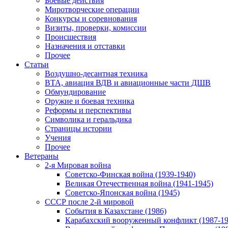
Боевые действия
Миротворческие операции
Конкурсы и соревнования
Визиты, проверки, комиссии
Происшествия
Назначения и отставки
Прочее
Статьи
Воздушно-десантная техника
ВТА, авиация ВДВ и авиационные части ДШВ
Обмундирование
Оружие и боевая техника
Реформы и перспективы
Символика и геральдика
Страницы истории
Учения
Прочее
Ветераны
2-я Мировая война
Советско-Финская война (1939-1940)
Великая Отечественная война (1941-1945)
Советско-Японская война (1945)
СССР после 2-й мировой
События в Казахстане (1986)
Карабахский вооруженный конфликт (1987-19