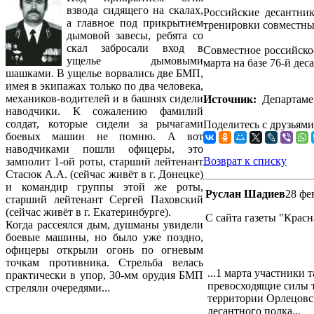
взвода сидящего на скалах,
Российские десантни
а главное под прикрытием
тренировки совместн
дымовой завесы, ребята со
скал забросали вход в
Совместное российско
ущелье дымовыми
марта на базе 76-й де
шашками. В ущелье ворвались две БМП,
имея в экипажах только по два человека,
механиков-водителей и в башнях сидели
Источник:
Департаме
наводчики. К сожалению фамилий
солдат, которые сидели за рычагами
Поделитесь с друзьями
боевых машин не помню. А вот
наводчиками пошли офицеры, это
Возврат к списку
замполит 1-ой роты, старший лейтенант
Стасюк А.А. (сейчас живёт в г. Донецке)
и командир группы этой же роты,
Руслан Шадиев
28 фе
старший лейтенант Сергей Паховский
(сейчас живёт в г. Екатеринбурге).
С сайта газеты "Красна
Когда рассеялся дым, душманы увидели
боевые машины, но было уже поздно,
офицеры открыли огонь по огневым
точкам противника. Стрельба велась
...1 марта участники
практически в упор, 30-мм орудия БМП
превосходящие силы т
стреляли очередями...
территории Орлецовск
десантного полка...