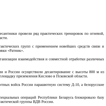
есантники провели ряд практических тренировок по огневой,
асти.
тактических групп с применением новейших средств связи и
овки «Ратник».
ганизации взаимодействия и совместной отработки различных
ии и России осуществили десантирование с высоты 800 м из
площадку приземления Кислово в Псковской области.
тных войск России парашютную систему Д-10, а белорусские
специальных операций Республики Беларусь блокировало базу
тактической группы ВДВ России.