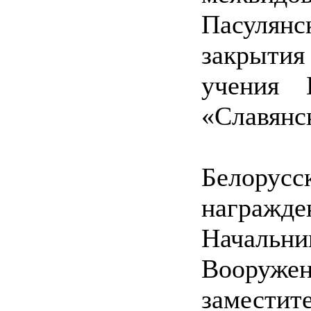
Пасулянс
закрытия
учения 
«Славянс
Белорус
награж
Началь
Воору
замест