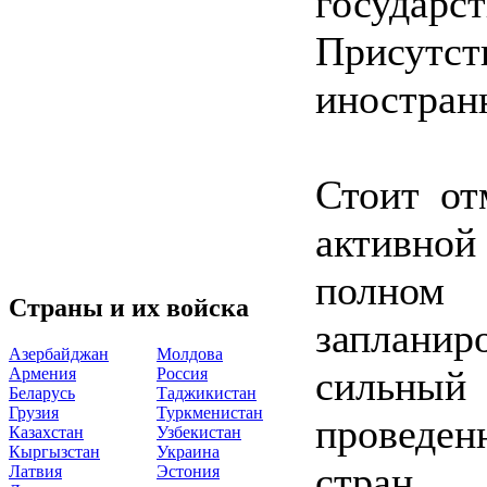
государс
Присутс
иностран
Стоит от
активной
полно
Страны и их войска
заплани
Азербайджан
Молдова
сильный
Армения
Россия
Беларусь
Таджикистан
Грузия
Туркменистан
проведе
Казахстан
Узбекистан
Кыргызстан
Украина
стран 
Латвия
Эстония