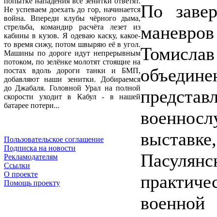
попытке нападения все зенитки ответят.
По завер
Не успеваем доехать до гор, начинается
война. Впереди клубы чёрного дыма,
маневров
стрельба, командир расчёта лезет из
кабины в кузов. Я одеваю каску, какое-
то время сижу, потом швыряю её в угол.
Томислав
Машины по дороге идут непрерывным
потоком, по зелёнке молотят стоящие на
объедине
постах вдоль дороги танки и БМП,
добавляют наши зенитки. Добираемся
до Джабаля. Головной Урал на полной
предс
скорости уходит в Кабул - в нашей
батарее потери...
военносл
выставк
Пользовательское соглашение
Подписка на новости
Пасулян
Рекламодателям
Ссылки
О проекте
практиче
Помощь проекту
военной 