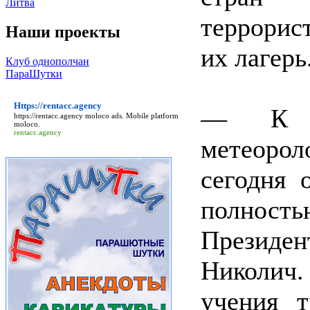
Литва
террорис
Наши проекты
их лагерь
Клуб однополчан
ПараШутки
Https://rentacc.agency
— К с
https://rentacc.agency
moloco ads. Mobile platform
moloco.
rentacc.agency
метеорол
сегодня 
полност
Президен
Николич.
учения 