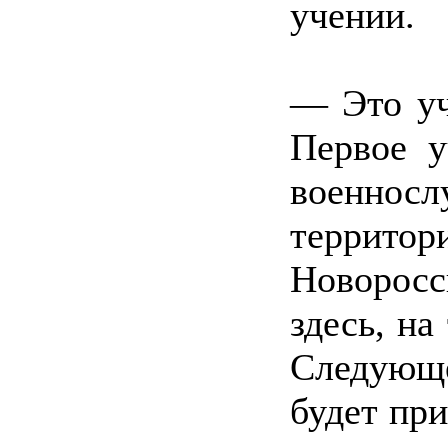
учении.
— Это уч
Первое у
военно
террито
Новоросс
здесь, на
Следующе
будет при