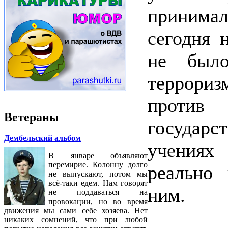
принимал
сегодня н
не был
террори
против
Ветераны
государс
Дембельский альбом
учениях 
В январе объявляют
перемирие. Колонну долго
реально 
не выпускают, потом мы
всё-таки едем. Нам говорят
ним.
не поддаваться на
провокации, но во время
движения мы сами себе хозяева. Нет
никаких сомнений, что при любой