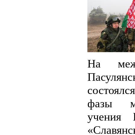
На меж
Пасулян
состоялс
фазы ме
учения 
«Славянс