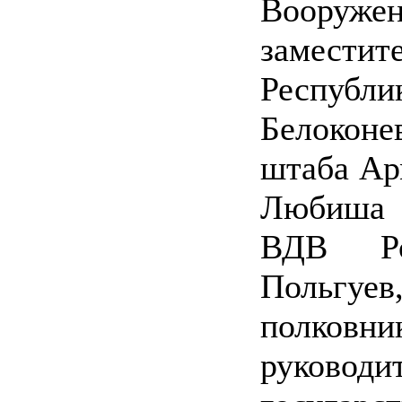
Воору
замест
Республи
Белокон
штаба Ар
Любиша 
ВДВ Ро
Польгу
полко
руковод