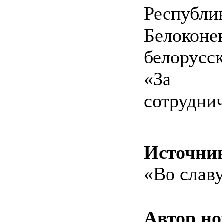
Республик
Белоко
белорусс
«За у
сотруднич
Источни
«Во слав
Автор но