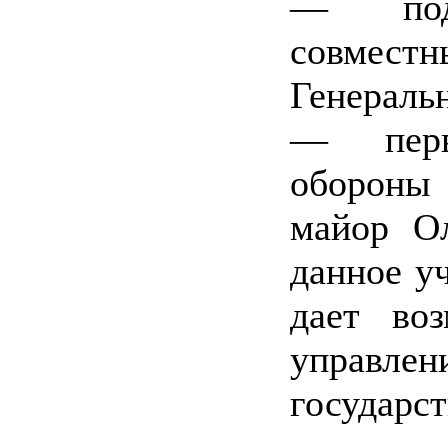
— поде
совмес
Генерал
— перв
обороны 
майор Ол
данное у
дает воз
управлен
государст