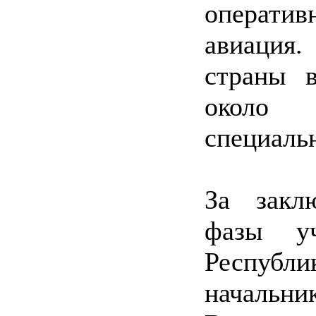
оператив
авиация
страны в
около 
специаль
За закл
фазы уч
Республи
началь