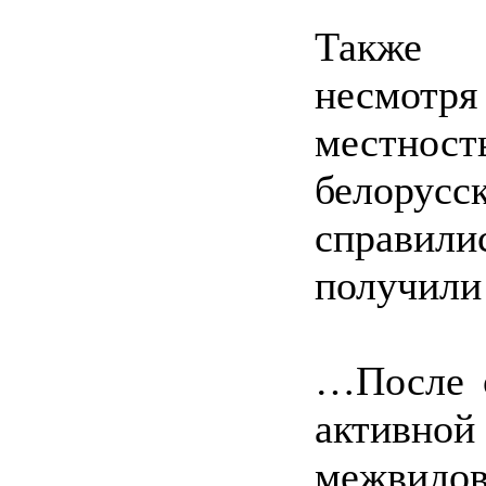
Также 
несмот
местно
белорусс
справили
получили
…После о
активно
межвид