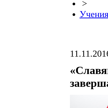
>
Учени
11.11.201
«Славя
заверш