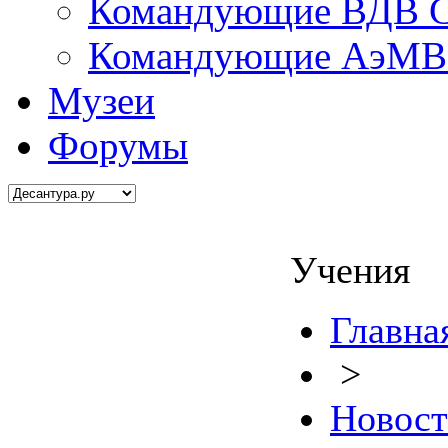
Командующие ВДВ С
Командующие АэМВ 
Музеи
Форумы
Учения
Главна
>
Новос