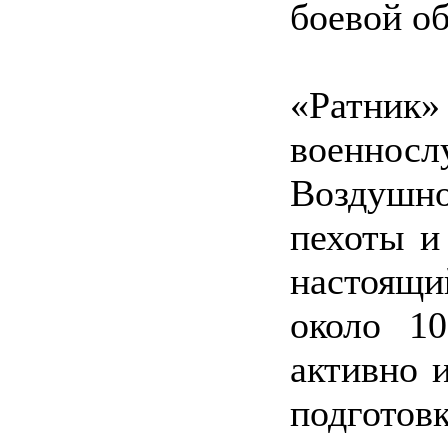
боевой об
«Ратни
военнос
Воздушн
пехоты и
настоящи
около 10
активно 
подгот