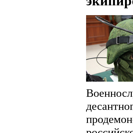
экипир
Военнос
десантно
продемо
российск