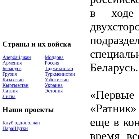
в ходе
двухсто
подраз
Страны и их войска
специал
Азербайджан
Молдова
Армения
Россия
Беларусь.
Беларусь
Таджикистан
Грузия
Туркменистан
Казахстан
Узбекистан
Кыргызстан
Украина
Латвия
Эстония
«Первые 
Литва
«Ратник»
Наши проекты
еще в ко
Клуб однополчан
ПараШутки
время вс