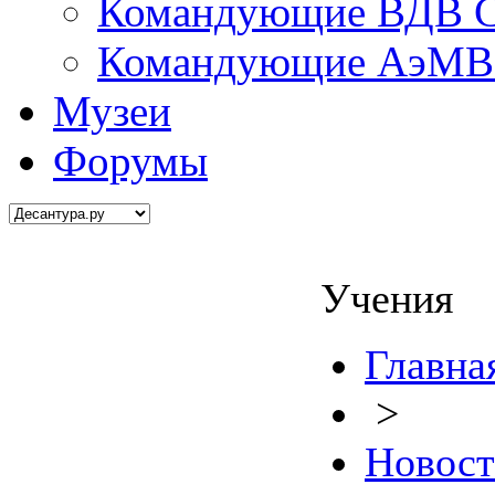
Командующие ВДВ С
Командующие АэМВ 
Музеи
Форумы
Учения
Главна
>
Новос