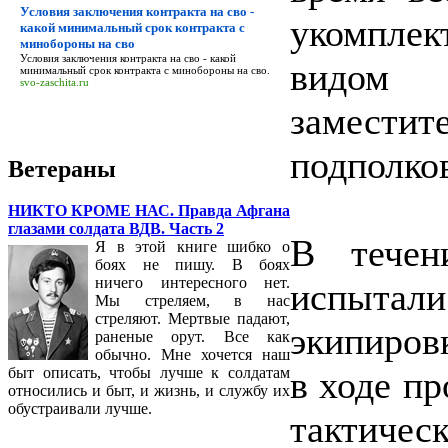
Условия заключения контракта на сво -
укомпле
какой минимальный срок контракта с
минобороны на сво
Условия заключения контракта на сво - какой
видом 
минимальный срок контракта с минобороны на сво
.
svo-zaschita.ru
замест
подполко
Ветераны
НИКТО КРОМЕ НАС. Правда Афгана
глазами солдата ВДВ. Часть 2
В течен
Я в этой книге шибко о
боях не пишу. В боях
ничего интересного нет.
испытал
Мы стреляем, в нас
стреляют. Мертвые падают,
экипиров
раненые орут. Все как
обычно. Мне хочется наш
в ходе п
быт описать, чтобы лучше к солдатам
относились и быт, и жизнь, и службу их
обустраивали лучше.
тактическ