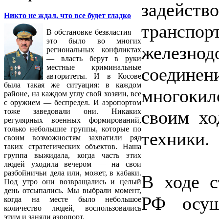
задейс
Никто не ждал, что все будет гладко
трансп
В обстановке безвластия —
это было во многих
железн
региональных конфликтах
— власть берут в руки
местные криминальные
соединен
авторитеты. И в Косове
была такая же ситуация: в каждом
многокил
районе, на каждом углу свой хозяин, все
с оружием — беспредел. И аэропортом
своим хо
тоже заведовали они. Никаких
регулярных военных формирований,
только небольшие группы, которые по
техники.
своим возможностям захватили ряд
таких стратегических объектов. Наша
группа выжидала, когда часть этих
людей уходила вечером — на свои
разбойничьи дела или, может, в кабаки.
В ходе с
Под утро они возвращались и целый
день отсыпались. Мы выбрали момент,
РФ осущ
когда на месте было небольшое
количество людей, воспользовались
этим и заняли аэропорт.