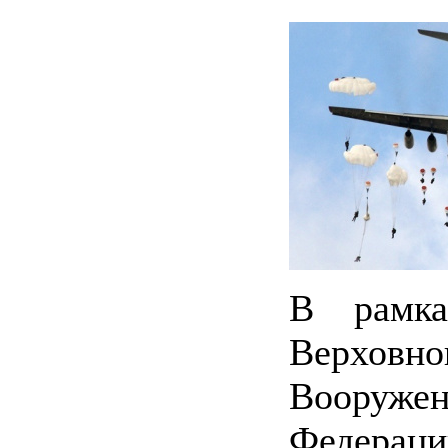
В рамк
Верхов
Вооруж
Федераци