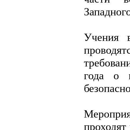
Западног
Учения 
проводят
требова
года о 
безопасно
Меропр
проходят