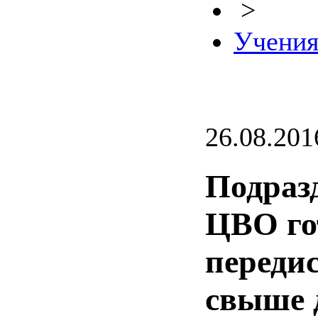
>
Учени
26.08.201
Подраз
ЦВО го
переди
свыше 