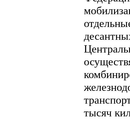
мобилиза
отдельн
десант
Центра
осущес
комбини
железн
транспор
тысяч ки