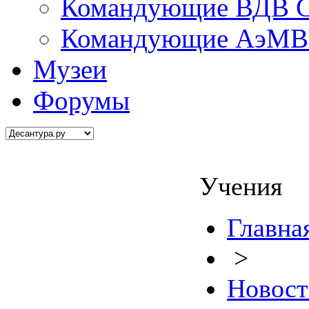
Командующие ВДВ С
Командующие АэМВ 
Музеи
Форумы
Учения
Главна
>
Новост