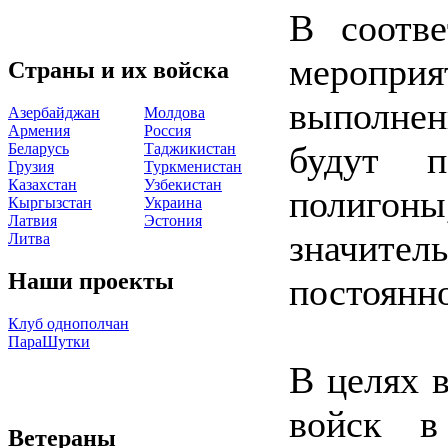
В соотв
меропр
Страны и их войска
выполне
Азербайджан
Молдова
Армения
Россия
будут п
Беларусь
Таджикистан
Грузия
Туркменистан
Казахстан
Узбекистан
полиго
Кыргызстан
Украина
Латвия
Эстония
значите
Литва
Наши проекты
постоянн
Клуб однополчан
ПараШутки
В целях 
войск в
Ветераны