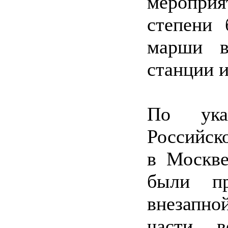
меропри
степени 
марши в
станции и
По ука
Российск
в Москве
были пр
внезапно
части в