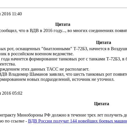
я 2016 11:40
Цитата
общил, что в ВДВ в 2016 году..., во многих соединениях появят
Цитата
ых рот, оснащенных "биатлонными" Т-72Б3, начнется в Воздушн
ик в российском военном ведомстве.
года начнется формирование танковых рот с танками Т-72Б3, в 
гентства.
ждением этих данных ТАСС не располагает.
В Владимир Шаманов заявлял, что шесть танковых рот появятся
ормированием новых подразделений, источник не уточнил.
я 2016 05:02
Цитата
контракту Минобороны РФ должно в течение трех лет получить 
ю по ссылке -
ВДВ России получат 144 новейших боевых машин 