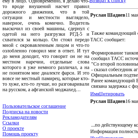
Возврат к списку
ему в лицо. Одновременно, я делаю что-
то вроде внушений насчет правил
дорожного движения, что в той
Руслан Шадиев
11 ма
ситуации и местности выглядело,
наверное, очень комично. Водитель
выскочил из своей машины, сдернул с
Также командующий со
одетой на него разгрузки РГД-5 и
ТАСС сообщает:
схватился за кольцо. Он стоял передо
мной с окровавленным лицом и что-то
озлобленно говорил мне в ответ. И тут
Формирование танков
до меня доходит, что говорит он не на
сообщил ТАСС источн
местном наречии, отдельные слова
"Со второй половины 
которого я уже немного различал, а на
- сказал собеседник а
не понятном мне диалекте фарси. И это
Официальным подтвер
вовсе не местный памирец, которые кто-
Ранее командующий ВД
то хуже, кто-то лучше, но разговаривали
связана задержка с ф
на русском, а афганский моджахед…
Имя
Цитировать
Руслан Шадиев
16 ма
Пользовательское соглашение
Подписка на новости
Рекламодателям
Ссылки
...по действующему 
О проекте
Информация полность
Помощь проекту