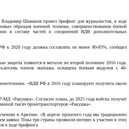
 Владимир Шаманов провел брифинг для журналистов, в ходе
новых образцов военной техники, совершенствования боевой
вании в составе частей и соединений ВДВ дополнительных
Ф к 2020 году должна составлять не менее 80-85%, сообщил
ю защиты появится в металле во второй половине 2016 года.
ть-восемь членов экипажа, оснащена боевым модулем с 40-
ронетехники. «ВДВ РФ в 2016 году планируют получить около
-МД «Ракушка». Согласно плана, до 2025 года войска получат
ловиной тысяч бронетранспортеров «Ракушка».
учениях в Арктике. «В апреле прошлого года мы традиционно
м заявки. Пока три страны проявили интерес к участию в этих
в в ходе брифинга.