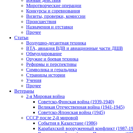
Боевые действия
Миротворческие операции
Конкурсы и соревнования
Визиты, проверки, комиссии
Происшествия
Назначения и отставки
Прочее
Статьи
Воздушно-десантная техника
ВТА, авиация ВДВ и авиационные части ДШВ
Обмундирование
Оружие и боевая техника
Реформы и перспективы
Символика и геральдика
Страницы истории
Учения
Прочее
Ветераны
2-я Мировая война
Советско-Финская война (1939-1940)
Великая Отечественная война (1941-1945)
Советско-Японская война (1945)
СССР после 2-й мировой
События в Казахстане (1986)
Карабахский вооруженный конфликт (1987-19