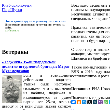
Клуб однополчан
Воздушно-десантные в
ПараШутки
планом международно
Республики Египет и 
специальных операций
Эпоксидный грунт черный купить на сайте
Информация
эпоксидный грунт черный купить на
Практика тактически
сайте
.
darfarben.ru
предназначены для оп
развития, как на тер
полигоны будет наращ
С 2020 года в планах
Ветераны
авиации, мы планируе
Шаманов на брифинге
«Таджики» 35-ой гвардейской
десантно-штурмовой бригады: Мурат
Также командующий со
Мухамеджанов
ВДВ в 2016 году пла
Боль и возмущение
беспилотников и роты
действиями водителя
Уазика были настолько
сильными, что я, выскочив
Источник:
РИА Новост
из кабины, подбежал к
находившемуся за рулем
Поделитесь с друзьями
парню лет 25-ти, открыл
дверцу и от всей души заехал кулаком