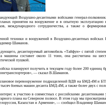
мандующий Воздушно-десантными войсками генерал-полковник
о планах принятия на вооружение и в опытную эксплуатацию 
ков, международного сотрудничества, а также о формиро
енной техники и вооружений в Воздушно-десантных войсках Р
ладимир Шаманов.
ующего, десантируемый автомобиль «Тайфун» с пятой степень
са машины составит около 11 тонн, она рассчитана на шес
тической пушкой.
ойска планируют получить в текущем году более 200 единиц б
ронетранспортеров», — сказал В.Шаманов.
 плановое перевооружение подразделений ВДВ на БМД-4М и БТР
 тысяч боевых машин десанта БМД-4М, а также более двух с по
интерес к участию в совместных с российскими десантниками 
арного плана на Северном полюсе. В этом году мы просматривае
елоруссия, Казахстан и Армения», — сообщил Владимир Шамано