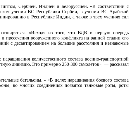
гиптом, Сербией, Индией и Белоруссией. «В соответствии с
ческом учении ВС Республики Сербии, в учении ВС Арабской
инированию в Республике Индии, а также в трех учениях сил
расширяться. «Исходя из того, что ВДВ в первую очередь
и и пресечения вооруженного конфликта на ранней стадии его
учений с десантированием на большие расстояния и незнакомые
е наращивания количественного состава военно-транспортной
нтную дивизию. Это примерно 250-300 самолетов», — рассказал
тельные батальоны, - «В целях наращивания боевого состава
ьоны, во многих соединениях появятся танковые роты, роты