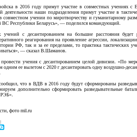
ойска в 2016 году примут участие в совместных учениях с Е
й деятельности наши подразделения примут участие в такти
в совместном учении по миротворчеству и гуманитарному разм
 ВС Республики Беларусь», — поделился командующий.
х учений с десантированием на большие расстояния будет 
еративного реагирования на проявление агрессии, локализаци
ритории РФ, так и за ее пределами, то практика тактических 
иваться», — сказал В.Шаманов.
 провести учения с десантированием целой дивизии. «По мер
м одним ее вылетом с 2020 г десантировать одну воздушно-деса
.
общил, что в ВДВ в 2016 году будут сформированы разведыва
нируем дополнительно сформировать разведывательные батал
 РЭБ».
и, фото mil.ru
: