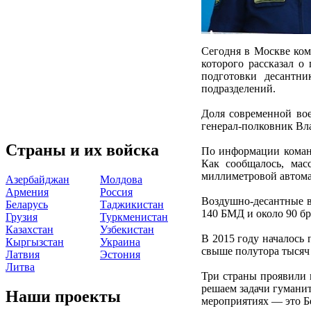
Сегодня в Москве ко
которого рассказал 
подготовки десантни
подразделений.
Доля современной во
генерал-полковник В
Страны и их войска
По информации команд
Как сообщалось, мас
миллиметровой автома
Азербайджан
Молдова
Армения
Россия
Воздушно-десантные в
Беларусь
Таджикистан
140 БМД и около 90 б
Грузия
Туркменистан
Казахстан
Узбекистан
В 2015 году началось
Кыргызстан
Украина
свыше полутора тысяч
Латвия
Эстония
Литва
Три страны проявили 
решаем задачи гуманит
Наши проекты
мероприятиях — это Б