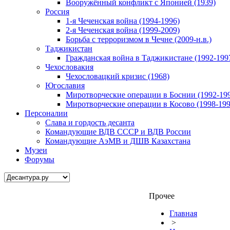
Вооружённый конфликт с Японией (1939)
Россия
1-я Чеченская война (1994-1996)
2-я Чеченская война (1999-2009)
Борьба с терроризмом в Чечне (2009-н.в.)
Таджикистан
Гражданская война в Таджикистане (1992-199
Чехословакия
Чехословацкий кризис (1968)
Югославия
Миротворческие операции в Боснии (1992-19
Миротворческие операции в Косово (1998-199
Персоналии
Слава и гордость десанта
Командующие ВДВ СССР и ВДВ России
Командующие АэМВ и ДШВ Казахстана
Музеи
Форумы
Прочее
Главная
>