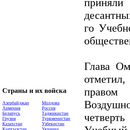
приняли
десантны
го Учебн
обществе
Глава Ом
отметил,
правом 
Страны и их войска
Воздушн
Азербайджан
Молдова
Армения
Россия
Беларусь
Таджикистан
четверть
Грузия
Туркменистан
Казахстан
Узбекистан
Учебный 
Кыргызстан
Украина