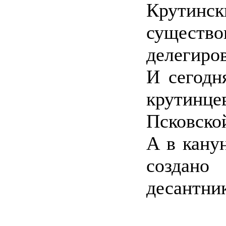
Крутин
существо
делегиров
И сегодн
крутинцев
Псковско
А в кану
создано
десантни