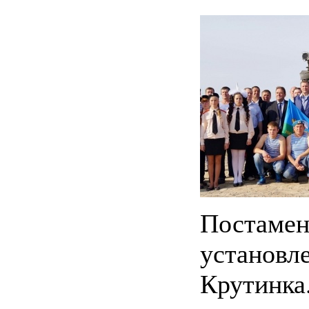
Постаме
устано
Крутинка