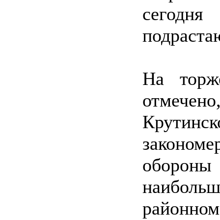
сегодн
подраста
На торж
отмечено
Крутин
закономе
оборон
наибольш
районном