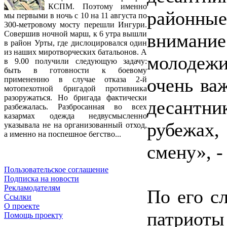
КСПМ. Поэтому именно
районные
мы первыми в ночь с 10 на 11 августа по
300-метровому мосту перешли Ингури.
Совершив ночной марш, к 6 утра вышли
внимание
в район Урты, где дислоцировался один
из наших миротворческих батальонов. А
молодеж
в 9.00 получили следующую задачу:
быть в готовности к боевому
очень важ
применению в случае отказа 2-й
мотопехотной бригадой противника
разоружаться. Но бригада фактически
десант
разбежалась. Разбросанная во всех
казармах одежда недвусмысленно
рубежах,
указывала не на организованный отход,
а именно на поспешное бегство...
смену», -
Пользовательское соглашение
Подписка на новости
Рекламодателям
По его с
Ссылки
О проекте
патриоты
Помощь проекту