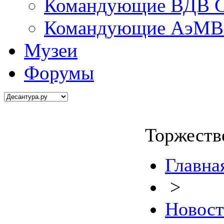
Командующие ВДВ С
Командующие АэМВ 
Музеи
Форумы
Торжеств
Главна
>
Новос