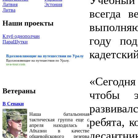
Латвия
Эстония
всегда в
Литва
Наши проекты
выполня
Клуб однополчан
году по
ПараШутки
кадетский
Вдохновляющие на путешествия по Уралу
Вдохновляющие на путешествия по Уралу
.
uva-tour.com
«Сегодн
Ветераны
чтобы 
В Сенаки
развива
Наша батальонная
ребята, 
тактическая группа еще с
апреля находилась в
Абхазии в качестве
десантн
общевойскового резерва