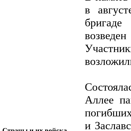
в август
бригаде 
возведе
Участник
возложили
Состояла
Аллее па
погибших
и Заслав
Страны и их войска