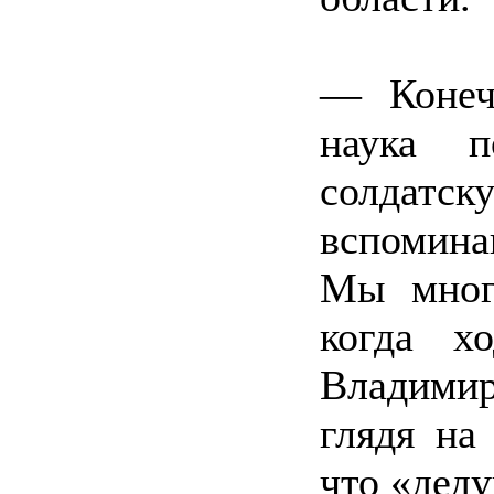
— Конечн
наука п
солдатск
вспомин
Мы мног
когда х
Владимир
глядя на
что «дед