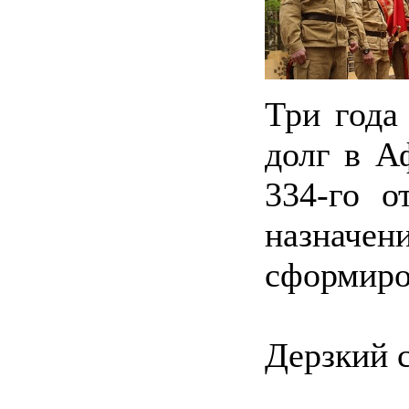
Три года
долг в А
334‑го о
назнач
сформиро
Дерзкий 