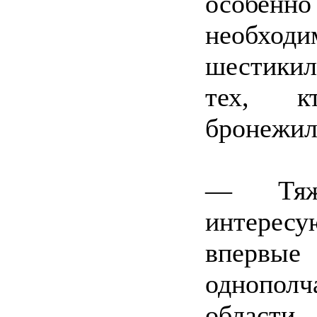
особен
необходи
шестики
тех, к
бронежи
— Тяже
интерес
впервые
однопол
области.