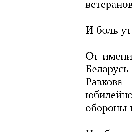
ветеранов
И боль у
От имени
Беларус
Равкова
юбилейно
обороны 