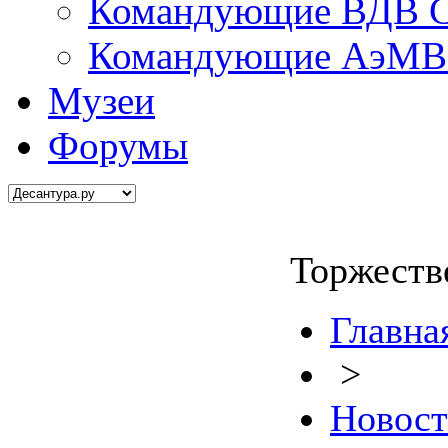
Командующие ВДВ С
Командующие АэМВ 
Музеи
Форумы
Торжеств
Главна
>
Новос