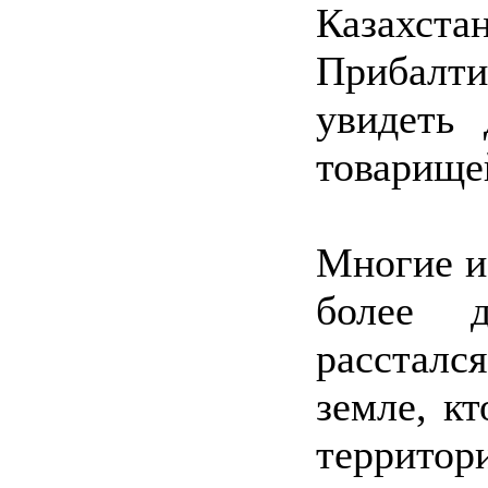
Казахста
Прибалти
увидеть 
товарищей
Многие из
более д
рассталс
земле, к
территор