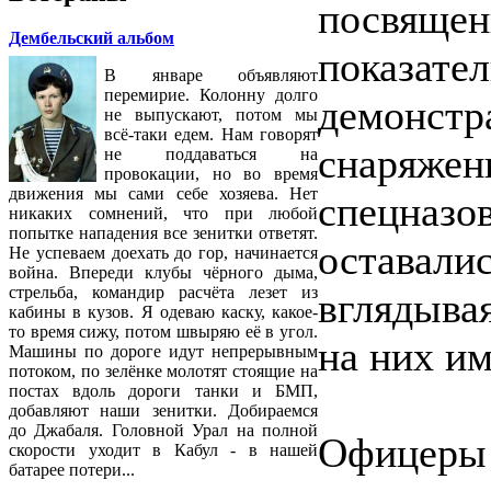
посвяще
Дембельский альбом
показате
В январе объявляют
перемирие. Колонну долго
демонстр
не выпускают, потом мы
всё-таки едем. Нам говорят
снаряже
не поддаваться на
провокации, но во время
движения мы сами себе хозяева. Нет
спецна
никаких сомнений, что при любой
попытке нападения все зенитки ответят.
оставали
Не успеваем доехать до гор, начинается
война. Впереди клубы чёрного дыма,
стрельба, командир расчёта лезет из
вглядыва
кабины в кузов. Я одеваю каску, какое-
то время сижу, потом швыряю её в угол.
на них и
Машины по дороге идут непрерывным
потоком, по зелёнке молотят стоящие на
постах вдоль дороги танки и БМП,
добавляют наши зенитки. Добираемся
до Джабаля. Головной Урал на полной
Офицер
скорости уходит в Кабул - в нашей
батарее потери...