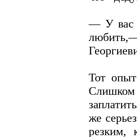
— У вас 
любить,
Георгиеви
Тот опыт
Слишко
заплатит
же серье
резким, 