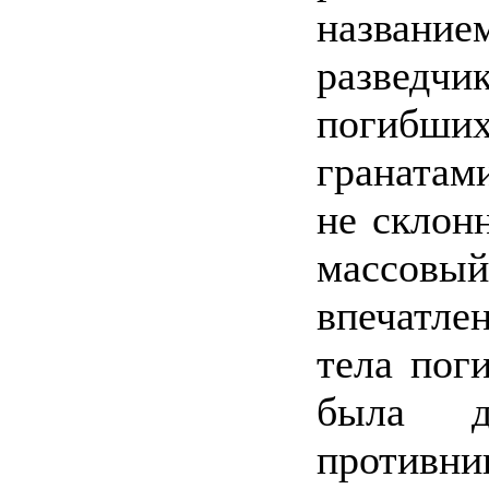
назван
разведч
погибши
гранатам
не склон
массовы
впечатле
тела пог
была д
противни