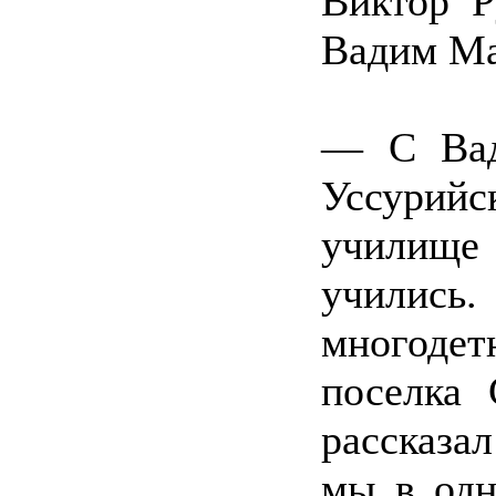
Виктор Р
Вадим Ма
— С Ва
Уссурий
училище 
учились.
многодет
поселка 
рассказа
мы в одн