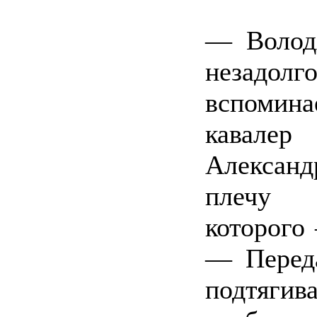
— Волод
незадолго
вспомина
кавалер
Александ
плечу б
которого
— Перед
подтяги