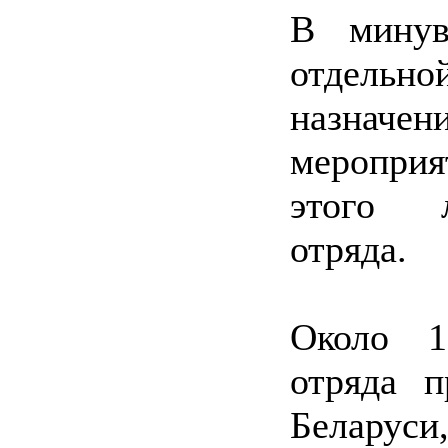
В минув
отдель
назначе
меропри
этого л
отряда.
Около 1
отряда 
Беларус