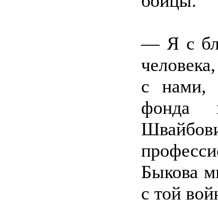
бойцы.
— Я с бл
человека,
с нами,
фонда 
Швай
професси
Быкова м
с той вой