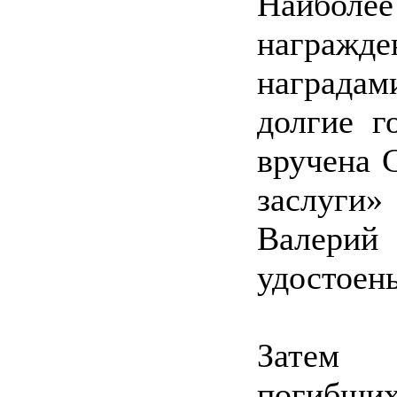
Наиболее
награжде
награда
долгие г
вручена 
заслуги
Валери
удостоен
Затем 
погибши