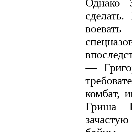
Однако 
сделать.
воеват
спецназ
впоследс
— Григо
требова
комбат, 
Гриша К
зачасту