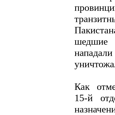
провин
транзит
Пакистан
шедшие
нападали
уничтожа
Как отм
15‑й отд
назначе