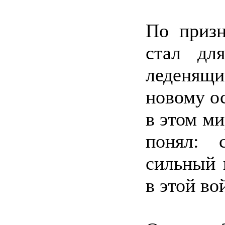
По призн
стал дл
леденящ
новому ос
в этом м
понял: 
сильный 
в этой во