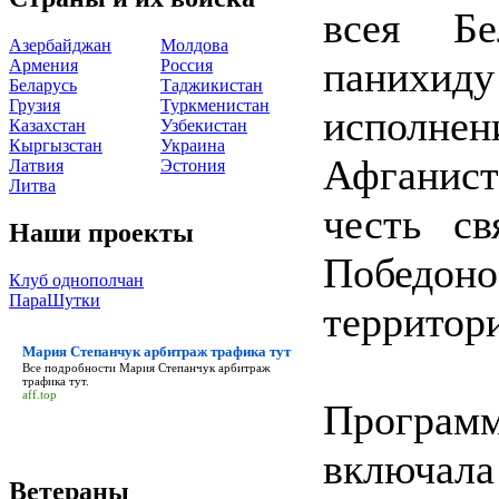
всея Бе
Азербайджан
Молдова
панихи
Армения
Россия
Беларусь
Таджикистан
Грузия
Туркменистан
исполнен
Казахстан
Узбекистан
Кыргызстан
Украина
Афганист
Латвия
Эстония
Литва
честь св
Наши проекты
Победо
Клуб однополчан
ПараШутки
территор
Мария Степанчук арбитраж трафика тут
Все подробности
Мария Степанчук арбитраж
трафика тут
.
aff.top
Програм
включала 
Ветераны