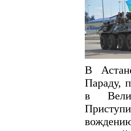
В Астан
Параду, 
в Вели
Приступи
вождению