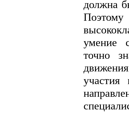
должна б
Поэтом
высокок
умение 
точно зн
движения
участия 
напра
специал