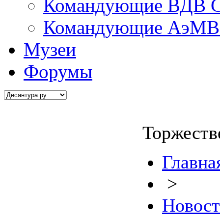
Командующие ВДВ С
Командующие АэМВ 
Музеи
Форумы
Торжеств
Главна
>
Новос