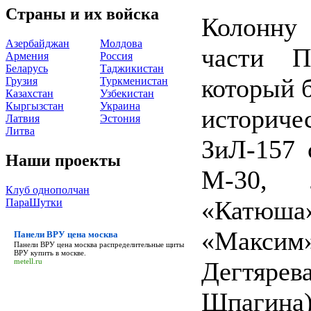
Страны и их войска
Колонну 
Азербайджан
Молдова
части П
Армения
Россия
Беларусь
Таджикистан
который б
Грузия
Туркменистан
Казахстан
Узбекистан
Кыргызстан
Украина
историче
Латвия
Эстония
Литва
ЗиЛ-157 
Наши проекты
М-30, 
Клуб однополчан
«Катюш
ПараШутки
«Макси
Панели ВРУ цена москва
Панели ВРУ цена москва
распределительные щиты
ВРУ купить в москве.
Дегтяре
metell.ru
Шпагина)