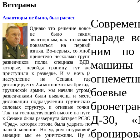
Ветераны
Авантюры не было, был расчет
Современ
Однако это решение вовсе
параде в
не было таким
авантюрным, как это может
показаться на первый
ним по
взгляд. Во-первых, со мной
прилетело несколько групп
машины 
разведчиков полка спецназа ВДВ,
которые, перейдя границу, тут же
приступили к разведке. И за ночь (а
огнемет
наступление на Сенаки, где
дислоцируется 2-я мотопехотная бригада
боев
грузинской армии, мы начали утром)
разведчиками были выявлены и места
дислокации подразделений грузинских
бронетр
силовых структур, и огневые точки.
Так, на господствующей высоте на пути
Д-30, «
к Сенаки была развернута батарея РСЗО
«Град», которая готова была ударить по
брониров
нашей колонне. Но ударом штурмовой
авиации мы ее уничтожили. Ну а