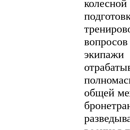
колесной
подгото
трениров
вопросо
экипаж
отраба
полнома
общей ме
броне
разведы