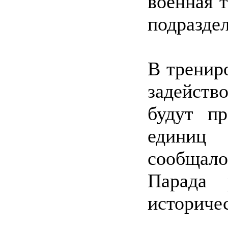
военная 
подразде
В тренир
задейст
будут п
единиц 
сообщало
Парада 
историче