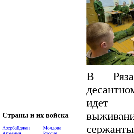
В Ряза
десантно
идет р
выживан
Страны и их войска
сержант
Азербайджан
Молдова
Армения
Россия