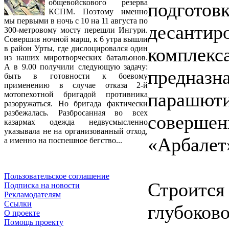
общевойскового резерва
подгото
КСПМ. Поэтому именно
мы первыми в ночь с 10 на 11 августа по
десантир
300-метровому мосту перешли Ингури.
Совершив ночной марш, к 6 утра вышли
комплекс
в район Урты, где дислоцировался один
из наших миротворческих батальонов.
А в 9.00 получили следующую задачу:
предна
быть в готовности к боевому
применению в случае отказа 2-й
парашют
мотопехотной бригадой противника
разоружаться. Но бригада фактически
разбежалась. Разбросанная во всех
совершен
казармах одежда недвусмысленно
указывала не на организованный отход,
«Арбалет
а именно на поспешное бегство...
Пользовательское соглашение
Строит
Подписка на новости
Рекламодателям
Ссылки
глубоков
О проекте
Помощь проекту