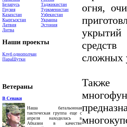
огня, оч
Беларусь
Таджикистан
Грузия
Туркменистан
Казахстан
Узбекистан
пригот
Кыргызстан
Украина
Латвия
Эстония
укрытий
Литва
Наши проекты
средст
Клуб однополчан
сложных 
ПараШутки
Также 
Ветераны
многофу
В Сенаки
предназн
Наша батальонная
тактическая группа еще с
многоку
апреля находилась в
Абхазии в качестве