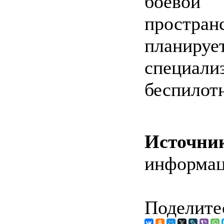
боевой
простра
планируе
специа
беспилот
Источни
информа
Поделитес