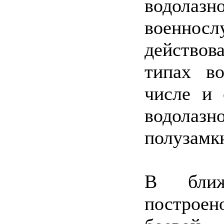
водолазн
военно
действо
типах во
числе и 
водолазн
полузамк
В ближ
построен