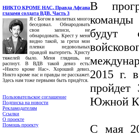
В прогр
НИКТО КРОМЕ НАС. Правда Афгана
глазами солдата ВДВ. Часть 3
команды
Я с Богом в молитвах много
беседовал. Обнародовать
будут с
свои записи, не
обнародовать. Крест у меня
видно такой, за грехи мои
войско
плевки недовольных
правдой вытерпеть. Христу
междуна
тяжелей было. Меня глядишь, не
распнут. В ВДВ такой девиз есть:
«Никто кроме Нас». Хороший девиз.
2015 г. 
Никто кроме нас и правды не расскажет.
Здесь нам тоже первыми быть придётся.
пройдет
Пользовательское соглашение
Южной К
Подписка на новости
Рекламодателям
Ссылки
О проекте
С мая 2
Помощь проекту