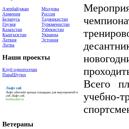
Меропр
Азербайджан
Молдова
Армения
Россия
чемпионат
Беларусь
Таджикистан
Грузия
Туркменистан
Казахстан
Узбекистан
трениров
Кыргызстан
Украина
Латвия
Эстония
десантн
Литва
нового
Наши проекты
проходит
Клуб однополчан
ПараШутки
Всего пл
Лофт спб
учебно
Лофт otherside аренда площадки для мероприятий в
спб
Лофт спб
.
bestfurshet.ru
спортсме
Ветераны