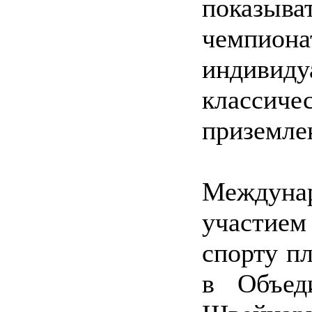
показыва
чемпио
индиви
классиче
приземле
Междун
участие
спорту пл
в Объед