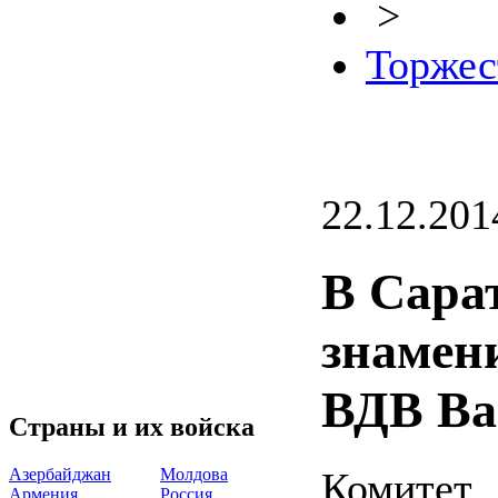
>
Торжес
22.12.201
В Сара
знамен
ВДВ Ва
Страны и их войска
Азербайджан
Молдова
Комите
Армения
Россия