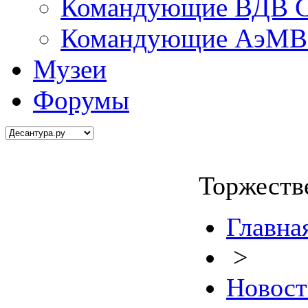
Командующие ВДВ С
Командующие АэМВ 
Музеи
Форумы
Торжеств
Главна
>
Новост