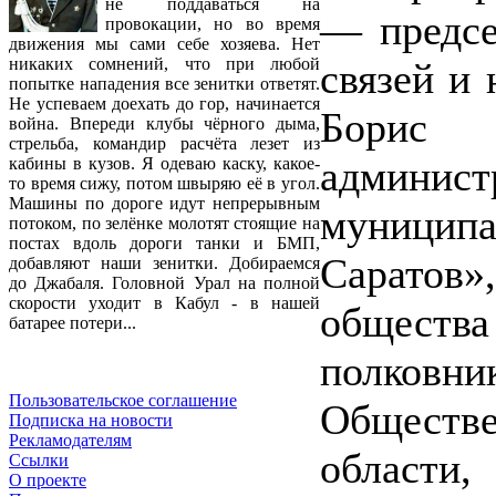
не поддаваться на
— предсе
провокации, но во время
движения мы сами себе хозяева. Нет
никаких сомнений, что при любой
связей и
попытке нападения все зенитки ответят.
Не успеваем доехать до гор, начинается
Борис 
война. Впереди клубы чёрного дыма,
стрельба, командир расчёта лезет из
админис
кабины в кузов. Я одеваю каску, какое-
то время сижу, потом швыряю её в угол.
Машины по дороге идут непрерывным
муницип
потоком, по зелёнке молотят стоящие на
постах вдоль дороги танки и БМП,
Саратов»
добавляют наши зенитки. Добираемся
до Джабаля. Головной Урал на полной
скорости уходит в Кабул - в нашей
общества
батарее потери...
полковн
Пользовательское соглашение
Обществ
Подписка на новости
Рекламодателям
области
Ссылки
О проекте