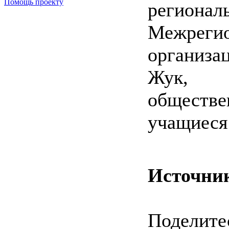
Помощь проекту
регио
Межрег
организа
Жук, п
обществ
учащиеся
Источни
Поделитес