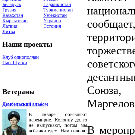
Беларусь
Таджикистан
национ
Грузия
Туркменистан
Казахстан
Узбекистан
сообщает
Кыргызстан
Украина
Латвия
Эстония
Литва
территор
Наши проекты
торжес
Клуб однополчан
советск
ПараШутки
десантны
Союза,
Ветераны
Маргелов
Дембельский альбом
В январе объявляют
перемирие. Колонну долго
не выпускают, потом мы
В меропр
всё-таки едем. Нам говорят