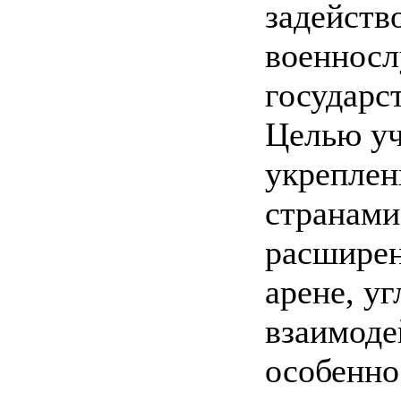
задейств
военнос
государс
Целью уч
укреплен
странам
расшире
арене, у
взаимоде
особенно