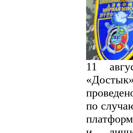
11 авгу
«Досты
проведен
по случа
платформ
и лично