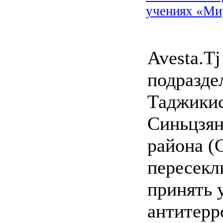
учениях «Ми
Avesta.Tj
подразде
Таджикис
Синьцзян
района (
пересекл
принять 
антитерр