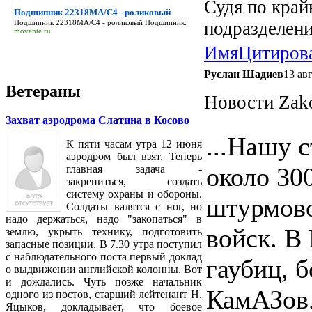
Судя по край
Подшипник 22318MA/C4 - роликовый
подразделен
Подшипник 22318MA/C4 - роликовый
Подшипник.
movente.ru
Имя
Цитиров
Руслан Шадиев
13 ав
Ветераны
Новости Zak
Захват аэродрома Слатина в Косово
...Нашу 
К пяти часам утра 12 июня
аэродром был взят. Теперь
около 30
главная задача -
закрепиться, создать
систему охраны и обороны.
штурмово
Солдаты валятся с ног, но
надо держаться, надо "закопаться" в
войск. В
землю, укрыть технику, подготовить
запасные позиции. В 7.30 утра поступил
с наблюдательного поста первый доклад
гаубиц, б
о выдвижении английской колонны. Вот
и дождались. Чуть позже начальник
КамАЗов.
одного из постов, старший лейтенант Н.
Яцыков, докладывает, что боевое