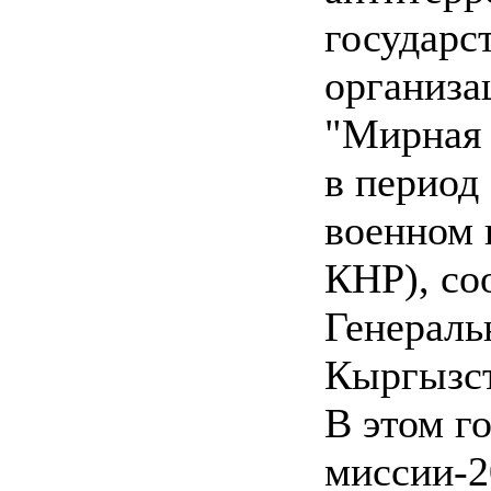
государс
организа
"Мирная 
в период 
военном 
КНР), со
Генераль
Кыргызст
В этом г
миссии-2