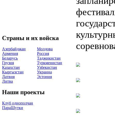
запланир
фестивал
государс
культурн
Страны и их войска
соревнов
Азербайджан
Молдова
Армения
Россия
Беларусь
Таджикистан
Грузия
Туркменистан
Казахстан
Узбекистан
Кыргызстан
Украина
Латвия
Эстония
Литва
Наши проекты
Клуб однополчан
ПараШутки