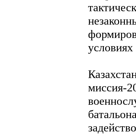
тактиче
незак
формиров
условиях 
Казахс
миссия-
военнос
батальон
задейств