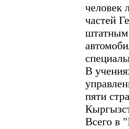
человек 
частей Г
штатным
автомоби
специаль
В учения
управлен
пяти стр
Кыргызст
Всего в 