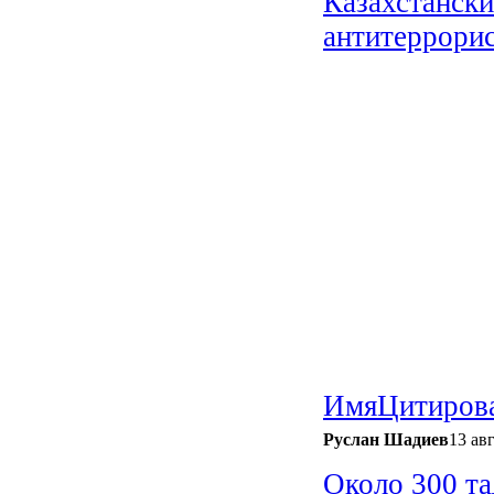
Казахстанск
антитеррорис
Имя
Цитиров
Руслан Шадиев
13 ав
Около 300 та