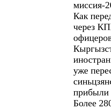
миссия-2
Как пере
через КП
офицеров
Кыргызст
иностран
уже пере
синьцзян
прибыли 
Более 28