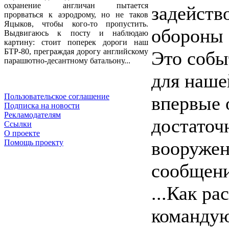
охранение англичан пытается
задейств
прорваться к аэродрому, но не таков
Яцыков, чтобы кого-то пропустить.
обороны 
Выдвигаюсь к посту и наблюдаю
картину: стоит поперек дороги наш
БТР-80, преграждая дорогу английскому
Это собы
парашютно-десантному батальону...
для наше
Пользовательское соглашение
впервые 
Подписка на новости
Рекламодателям
достаточ
Ссылки
О проекте
вооруже
Помощь проекту
сообщени
...Как ра
команду