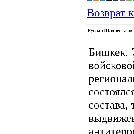
Возврат к
Руслан Шадиев
12 ав
Бишкек, 7
войсково
регионал
состоялс
состава,
выдвижен
антитерр