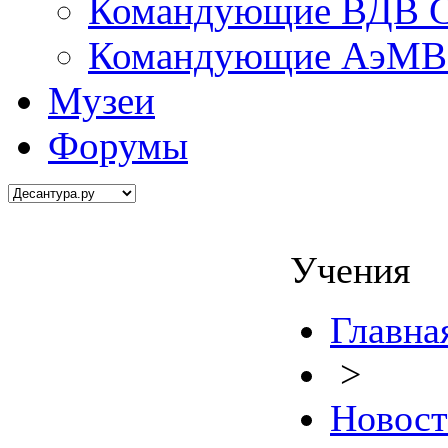
Командующие ВДВ С
Командующие АэМВ 
Музеи
Форумы
Учения
Главна
>
Новос