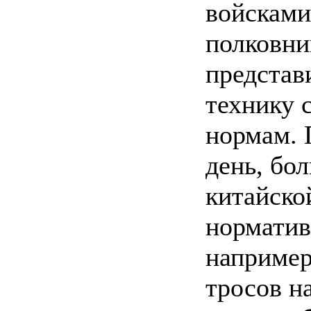
войсками
полковни
представ
технику 
нормам. 
день, бо
китайской
норматив
например,
тросов н