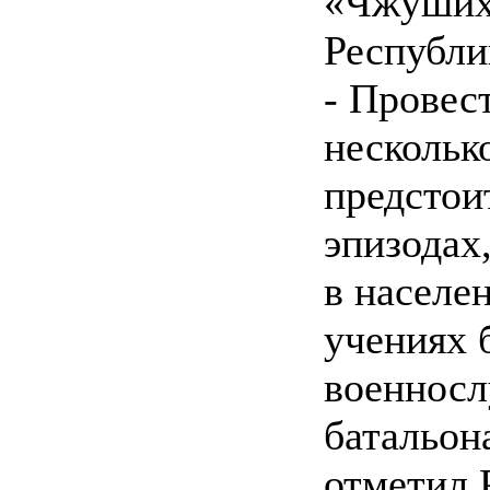
«Чжуших
Республи
- Провес
нескольк
предстои
эпизодах,
в населе
учениях 
военносл
батальон
отметил 