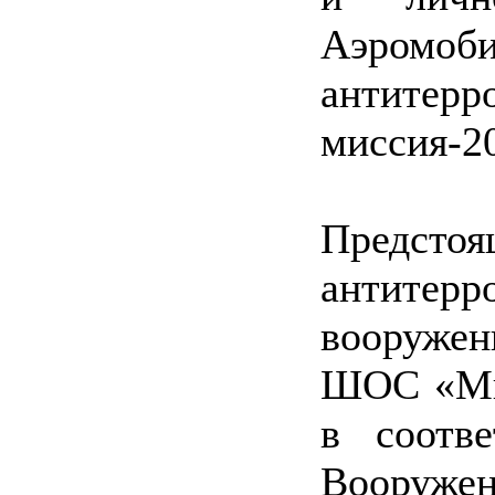
Аэромоб
антитерр
миссия-2
Предст
антите
вооруже
ШОС «Мир
в соотв
Вооружен