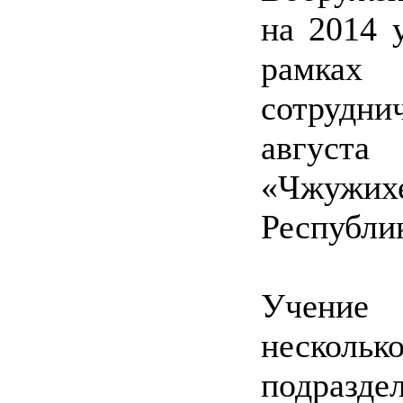
на 2014 
рамках
сотрудн
август
«Чжужи
Республи
Учение 
нескольк
подразде