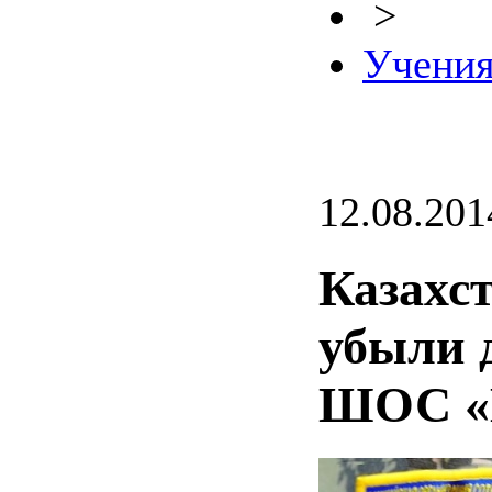
>
Учени
12.08.201
Казахс
убыли 
ШОС «М