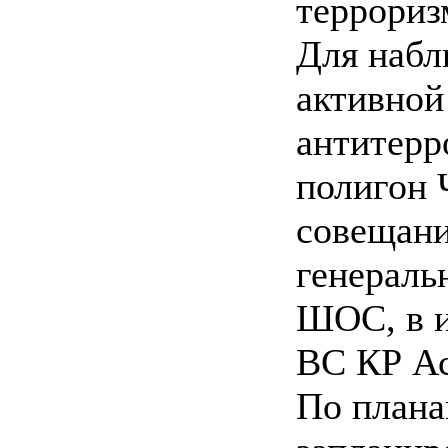
террориз
Для набл
активной
антитерр
полигон 
совещани
генераль
ШОС, в и
ВС КР А
По плана